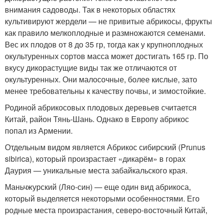
внимания садоводы. Так в некоторых областях
культивируют жердели — не привитые абрикосы, фрукты
как правило мелкоплодные и размножаются семенами.
Вес их плодов от 8 до 35 гр, тогда как у крупноплодных
окультуренных сортов масса может достигать 165 гр. По
вкусу дикорастущие виды так же отличаются от
окультуренных. Они малосочные, более кислые, зато
менее требовательны к качеству почвы, и зимостойкие.
Родиной абрикосовых плодовых деревьев считается
Китай, район Тянь-Шань. Однако в Европу абрикос
попал из Армении.
Отдельным видом является Абрикос сибирский (Prunus
sibirica), который произрастает «дикарём» в горах
Даурия — уникальные места забайкальского края.
Маньчжурский (Ляо-син) — еще один вид абрикоса,
который выделяется некоторыми особенностями. Его
родные места произрастания, северо-восточный Китай,