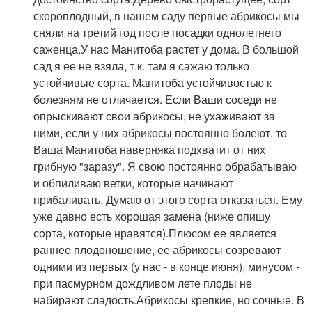
скороплодный, в нашем саду первые абрикосы мы
сняли на третий год после посадки однолетнего
саженца.У нас Манитоба растет у дома. В большой
сад я ее не взяла, т.к. там я сажаю только
устойчивые сорта. Манитоба устойчивостью к
болезням не отличается. Если Ваши соседи не
опрыскивают свои абрикосы, не ухаживают за
ними, если у них абрикосы постоянно болеют, то
Ваша Манитоба наверняка подхватит от них
грибную "заразу". Я свою постоянно обрабатываю
и обпиливаю ветки, которые начинают
прибаливать. Думаю от этого сорта отказаться. Ему
уже давно есть хорошая замена (ниже опишу
сорта, которые нравятся).Плюсом ее является
раннее плодоношение, ее абрикосы созревают
одними из первых (у нас - в конце июня), минусом -
при пасмурном дождливом лете плоды не
набирают сладость.Абрикосы крепкие, но сочные. В