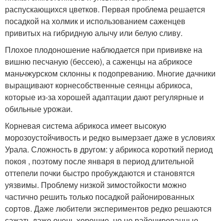
распускающихся цветков. Первая проблема решается
посадкой на холмик и использованием саженцев
привитых на гибридную алычу или белую сливу.
Плохое плодоношение наблюдается при прививке на
вишню песчаную (бессею), а саженцы на абрикосе
маньчжурском склонны к подопреванию. Многие дачники
выращивают корнесобственные сеянцы абрикоса,
которые из-за хорошей адаптации дают регулярные и
обильные урожаи.
Корневая система абрикоса имеет высокую
морозоустойчивость и редко вымерзает даже в условиях
Урала. Сложность в другом: у абрикоса короткий период
покоя , поэтому после января в период длительной
оттепели почки быстро пробуждаются и становятся
уязвимы. Проблему низкой зимостойкости можно
частично решить только посадкой районированных
сортов. Даже любители экспериментов редко решаются
сажать даже очень хорошие, но не районированные