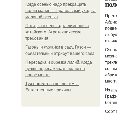
пол
Когда осенью надо прекращать
полив малины. Правильный уход за
Прежд
малиной осенью
Абрик
Посадка и пересадка лимонника
подве
китайского. Агротехнические
любую
требования
отлич
Газоны и лужайки в саду. Газон —
Очень
обязательный атрибут вашего сада
можно
трехл
Пересадка и обрезка лилий. Когда
сочны
лучше пересаживать лилии на
абрик
новое место
многи
Туя пожелтела после зимы.
Из др
Естественные причины
Графи
ботан
Сорт 