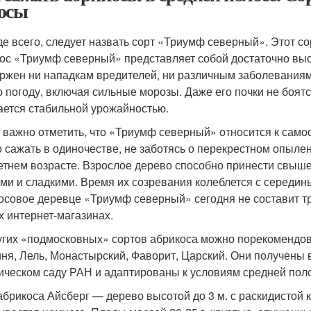
осы
е всего, следует назвать сорт «Триумф северный». Этот с
ос «Триумф северный» представляет собой достаточно выс
ржен ни нападкам вредителей, ни различным заболеваниям.
 погоду, включая сильные морозы. Даже его почки не боятс
ается стабильной урожайностью.
 важно отметить, что «Триумф северный» относится к само
 сажать в одиночестве, не заботясь о перекрестном опыле
етнем возрасте. Взрослое дерево способно принести свыше
ми и сладкими. Время их созревания колеблется с середины
осовое деревце «Триумф северный» сегодня не составит тр
х интернет-магазинах.
угих «подмосковных» сортов абрикоса можно порекомендов
ня, Лель, Монастырский, Фаворит, Царский. Они получены 
ическом саду РАН и адаптированы к условиям средней пол
абрикоса Айсберг — дерево высотой до 3 м. с раскидистой 