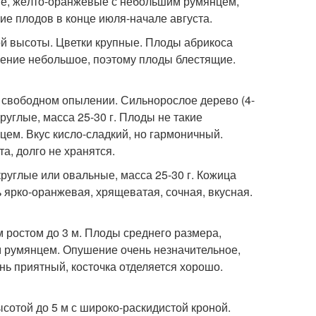
ные, жёлто-оранжевые с небольшим румянцем,
ие плодов в конце июля-начале августа.
ой высоты. Цветки крупные. Плоды абрикоса
ушение небольшое, поэтому плоды блестящие.
 свободном опылении. Сильнорослое дерево (4-
углые, масса 25-30 г. Плоды не такие
цем. Вкус кисло-сладкий, но гармоничный.
а, долго не хранятся.
руглые или овальные, масса 25-30 г. Кожица
 ярко-оранжевая, хрящеватая, сочная, вкусная.
 ростом до 3 м. Плоды среднего размера,
ым румянцем. Опушение очень незначительное,
нь приятный, косточка отделяется хорошо.
отой до 5 м с широко-раскидистой кроной.