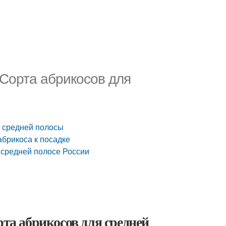
 Сорта абрикосов для
я средней полосы
абрикоса к посадке
в средней полосе России
рта абрикосов для средней