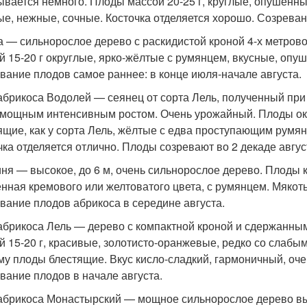
ывается немного. Плоды массой 20-25 г, круглые, опушен
ые, нежные, сочные. Косточка отделяется хорошо. Созреван
 — сильнорослое дерево с раскидистой кроной 4-х метров
й 15-20 г округлые, ярко-жёлтые с румянцем, вкусные, оп
вание плодов самое раннее: в конце июля-начале августа.
абрикоса Водолей — сеянец от сорта Лель, полученный при
с мощным интенсивным ростом. Очень урожайный. Плоды окр
ящие, как у сорта Лель, жёлтые с едва проступающим румян
чка отделяется отлично. Плоды созревают во 2 декаде август
ня — высокое, до 6 м, очень сильнорослое дерево. Плоды к
нная кремового или желтоватого цвета, с румянцем. Мякоть
вание плодов абрикоса в середине августа.
абрикоса Лель — дерево с компактной кроной и сдержанным
й 15-20 г, красивые, золотисто-оранжевые, редко со слаб
му плоды блестящие. Вкус кисло-сладкий, гармоничный, оче
вание плодов в начале августа.
абрикоса Монастырский — мощное сильнорослое дерево выс