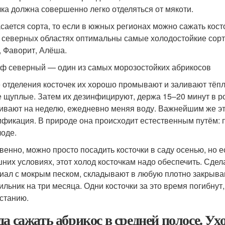
чка должна совершенно легко отделяться от мякоти.
асается сорта, то если в южных регионах можно сажать кост
 северных областях оптимальны самые холодостойкие сорт
, Фаворит, Алёша.
ф северный — один из самых морозостойких абрикосов
 отделения косточек их хорошо промывают и заливают тёпл
 щуплые. Затем их дезинфицируют, держа 15–20 минут в ро
ивают на неделю, ежедневно меняя воду. Важнейшим же эт
ификация. В природе она происходит естественным путём: п
лоде.
венно, можно просто посадить косточки в саду осенью, но
них условиях, этот холод косточкам надо обеспечить. Сдел
иал с мокрым песком, складывают в любую плотно закрыва
ильник на три месяца. Одни косточки за это время погибнут, 
станию.
да сажать абрикос в средней полосе. Ухо