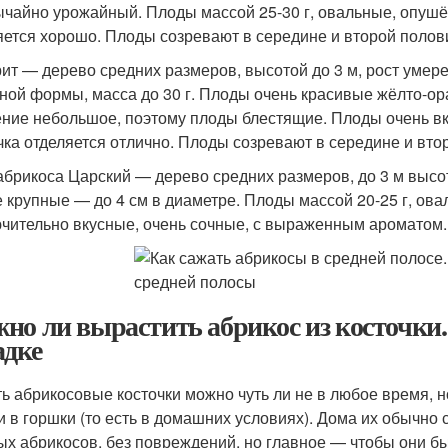
чайно урожайный. Плоды массой 25-30 г, овальные, опушё
яется хорошо. Плоды созревают в середине и второй полови
ит — дерево средних размеров, высотой до 3 м, рост умер
ной формы, масса до 30 г. Плоды очень красивые жёлто-
ние небольшое, поэтому плоды блестящие. Плоды очень вкус
чка отделяется отлично. Плоды созревают в середине и вто
абрикоса Царский — дерево средних размеров, до 3 м высо
 крупные — до 4 см в диаметре. Плоды массой 20-25 г, ов
чительно вкусные, очень сочные, с выраженным ароматом. 
но ли вырастить абрикос из косточки.
адке
ь абрикосовые косточки можно чуть ли не в любое время, 
 и в горшки (то есть в домашних условиях). Дома их обычно
ых абрикосов, без повреждений, но главное — чтобы они 