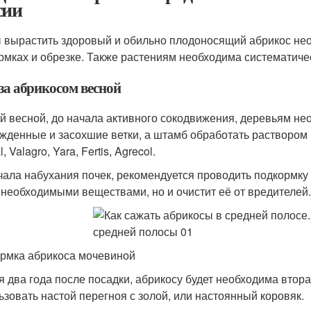
сии
 вырастить здоровый и обильно плодоносящий абрикос нео
рмках и обрезке. Также растениям необходима систематичес
за абрикосом весной
й весной, до начала активного сокодвижения, деревьям нео
жденные и засохшие ветки, а штамб обработать раствором 
, Valagro, Yara, Fertis, Agrecol.
чала набухания почек, рекомендуется проводить подкормку 
 необходимыми веществами, но и очистит её от вредителей.
рмка абрикоса мочевиной
я два года после посадки, абрикосу будет необходима втор
ьзовать настой перегноя с золой, или настоянный коровяк.