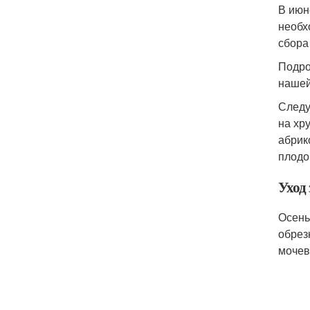
В июн
необх
сбора
Подро
нашей
Следу
на хр
абрик
плодо
Уход 
Осень
обрез
мочев