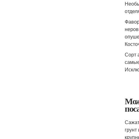
Необы
отдел
Фавор
неров
опуше
Косто
Сорт 
самые
Исклю
Мож
пос
Сажат
грунт
крупн