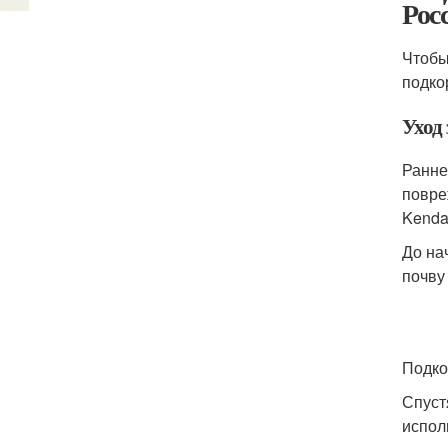
Рос
Чтобы
подко
Уход 
Ранне
повре
Kendal
До на
почву
Подко
Спуст
испол