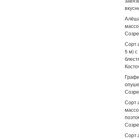
завяз
вкусн
Алёша
массо
Созре
Сорт 
5 м) 
блест
Косто
Графи
опуше
Созре
Сорт 
массо
поэто
Созре
Сорт 