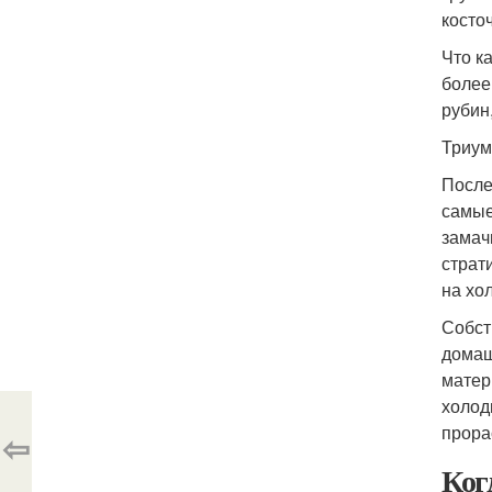
косто
Что к
более
рубин
Триум
После
самые
замач
страт
на хо
Собст
домаш
матер
холод
прора
⇦
Ког