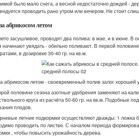
зимой было мало снега, а весной недостаточно дождей - д
ендуется проводить рано утром или вечером. Не стоит сли
 за абрикосом летом
лето засушливое, проводят два полива: в мае, и в июне. В 
я начинают увядать - обильно поливают. В первой половин
атами, в дозировке 30-40 гр. на кв.м.
за абрикосом летом - своевременный полив залог хорошей
орой половине сезона азотные удобрения заменяют на кал
ствольного круга из расчёта 50-60 гр. на кв.м. Подобные по
вания плодов.
рневые летние подкормки осуществляют дважды: 1 ложка б
одимо проводить по листве. С началом периода формиров
рмки , чтобы повысить урожайность дерева.