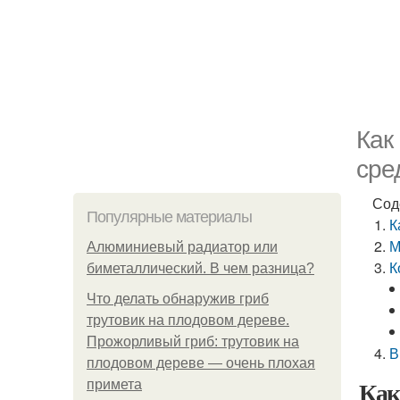
Как
сре
Сод
Популярные материалы
К
М
Алюминиевый радиатор или
К
биметаллический. В чем разница?
Что делать обнаружив гриб
трутовик на плодовом дереве.
Прожорливый гриб: трутовик на
В
плодовом дереве — очень плохая
Как
примета