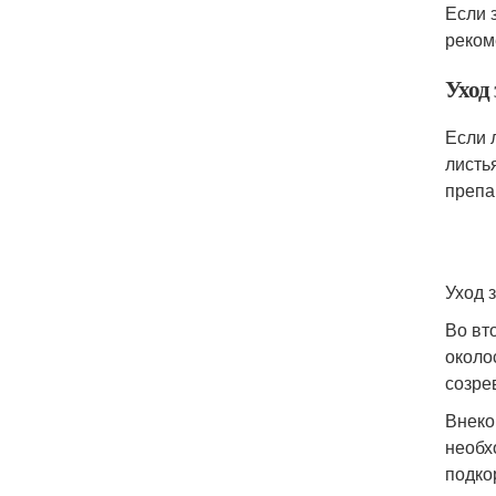
Если 
реком
Уход
Если 
листь
препар
Уход 
Во вт
около
созре
Внеко
необх
подко