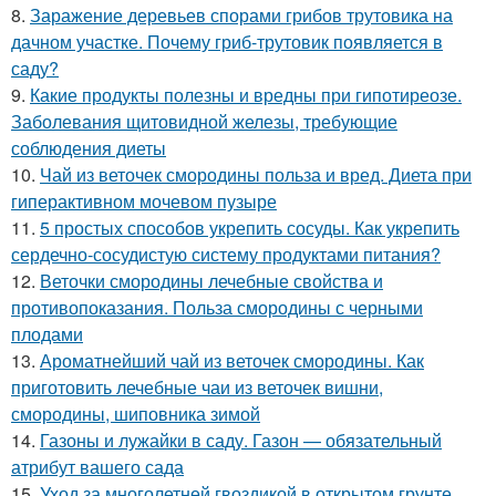
8.
Заражение деревьев спорами грибов трутовика на
дачном участке. Почему гриб-трутовик появляется в
саду?
9.
Какие продукты полезны и вредны при гипотиреозе.
Заболевания щитовидной железы, требующие
соблюдения диеты
10.
Чай из веточек смородины польза и вред. Диета при
гиперактивном мочевом пузыре
11.
5 простых способов укрепить сосуды. Как укрепить
сердечно-сосудистую систему продуктами питания?
12.
Веточки смородины лечебные свойства и
противопоказания. Польза смородины с черными
плодами
13.
Ароматнейший чай из веточек смородины. Как
приготовить лечебные чаи из веточек вишни,
смородины, шиповника зимой
14.
Газоны и лужайки в саду. Газон — обязательный
атрибут вашего сада
15.
Уход за многолетней гвоздикой в открытом грунте.