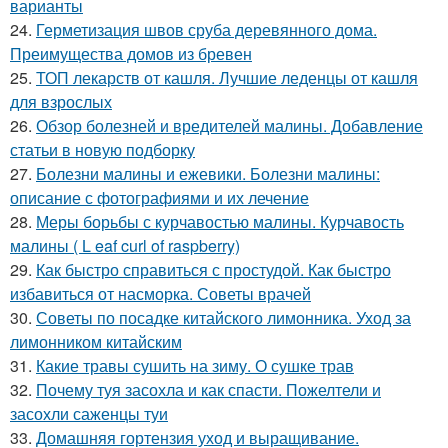
варианты
24.
Герметизация швов сруба деревянного дома.
Преимущества домов из бревен
25.
ТОП лекарств от кашля. Лучшие леденцы от кашля
для взрослых
26.
Обзор болезней и вредителей малины. Добавление
статьи в новую подборку
27.
Болезни малины и ежевики. Болезни малины:
описание с фотографиями и их лечение
28.
Меры борьбы с курчавостью малины. Курчавость
малины ( L eaf curl of raspberry)
29.
Как быстро справиться с простудой. Как быстро
избавиться от насморка. Советы врачей
30.
Советы по посадке китайского лимонника. Уход за
лимонником китайским
31.
Какие травы сушить на зиму. О сушке трав
32.
Почему туя засохла и как спасти. Пожелтели и
засохли саженцы туи
33.
Домашняя гортензия уход и выращивание.