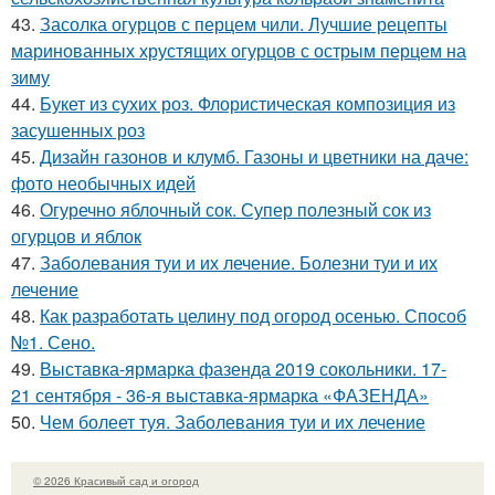
43.
Засолка огурцов с перцем чили. Лучшие рецепты
маринованных хрустящих огурцов с острым перцем на
зиму
44.
Букет из сухих роз. Флористическая композиция из
засушенных роз
45.
Дизайн газонов и клумб. Газоны и цветники на даче:
фото необычных идей
46.
Огуречно яблочный сок. Супер полезный сок из
огурцов и яблок
47.
Заболевания туи и их лечение. Болезни туи и их
лечение
48.
Как разработать целину под огород осенью. Способ
№1. Сено.
49.
Выставка-ярмарка фазенда 2019 сокольники. 17-
21 сентября - 36-я выставка-ярмарка «ФАЗЕНДА»
50.
Чем болеет туя. Заболевания туи и их лечение
© 2026 Красивый сад и огород