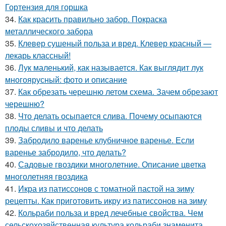
Гортензия для горшка
34.
Как красить правильно забор. Покраска
металлического забора
35.
Клевер сушеный польза и вред. Клевер красный —
лекарь классный!
36.
Лук маленький, как называется. Как выглядит лук
многоярусный: фото и описание
37.
Как обрезать черешню летом схема. Зачем обрезают
черешню?
38.
Что делать осыпается слива. Почему осыпаются
плоды сливы и что делать
39.
Забродило варенье клубничное варенье. Если
варенье забродило, что делать?
40.
Садовые гвоздики многолетние. Описание цветка
многолетняя гвоздика
41.
Икра из патиссонов с томатной пастой на зиму
рецепты. Как приготовить икру из патиссонов на зиму
42.
Кольраби польза и вред лечебные свойства. Чем
сельскохозяйственная культура кольраби знаменита