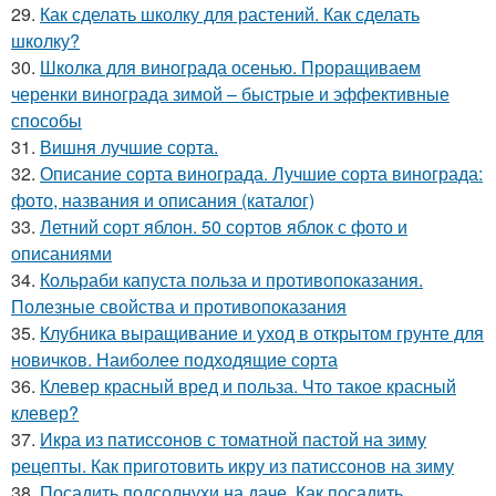
29.
Как сделать школку для растений. Как сделать
школку?
30.
Школка для винограда осенью. Проращиваем
черенки винограда зимой – быстрые и эффективные
способы
31.
Вишня лучшие сорта.
32.
Описание сорта винограда. Лучшие сорта винограда:
фото, названия и описания (каталог)
33.
Летний сорт яблон. 50 сортов яблок с фото и
описаниями
34.
Кольраби капуста польза и противопоказания.
Полезные свойства и противопоказания
35.
Клубника выращивание и уход в открытом грунте для
новичков. Наиболее подходящие сорта
36.
Клевер красный вред и польза. Что такое красный
клевер?
37.
Икра из патиссонов с томатной пастой на зиму
рецепты. Как приготовить икру из патиссонов на зиму
38.
Посадить подсолнухи на даче. Как посадить