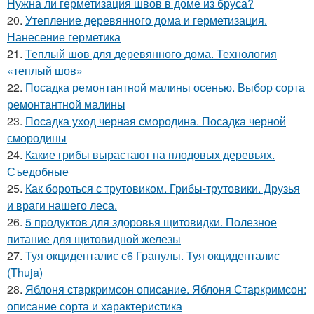
Нужна ли герметизация швов в доме из бруса?
20.
Утепление деревянного дома и герметизация.
Нанесение герметика
21.
Теплый шов для деревянного дома. Технология
«теплый шов»
22.
Посадка ремонтантной малины осенью. Выбор сорта
ремонтантной малины
23.
Посадка уход черная смородина. Посадка черной
смородины
24.
Какие грибы вырастают на плодовых деревьях.
Съедобные
25.
Как бороться с трутовиком. Грибы-трутовики. Друзья
и враги нашего леса.
26.
5 продуктов для здоровья щитовидки. Полезное
питание для щитовидной железы
27.
Туя окциденталис с6 Гранулы. Туя окциденталис
(Thuja)
28.
Яблоня старкримсон описание. Яблоня Старкримсон:
описание сорта и характеристика