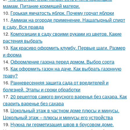
мамам. Питание кормящей матери.
10.
Горькая ямчатость яблок. Почему горчат яблоки
11.
Аммиак на огороде применение. Нашатырный спирт
в саду. Вся правда
12.
Композиции в саду своими руками из цветов. Какие
растения выбрать
13.
Как красиво оформить клумбу. Первые шаги. Размер
и форма
14.
Оформление газона перед домом. Выбор сорта
15.
Как оформить газон на даче. Как выбрать газонную
траву?
16.
Ранневесенняя защита сада от вредителей и
болезней. Этапы и сроки обработки
17.
20 рецептов самого вкусного варенья без сахара. Как
сварить варенье без сахара
18.
Цокольный этаж в частном доме плюсы и минусы.
Цокольный этаж – плюсы и минусы его устройства
19.
Нужна ли герметизация швов в брусовом доме.