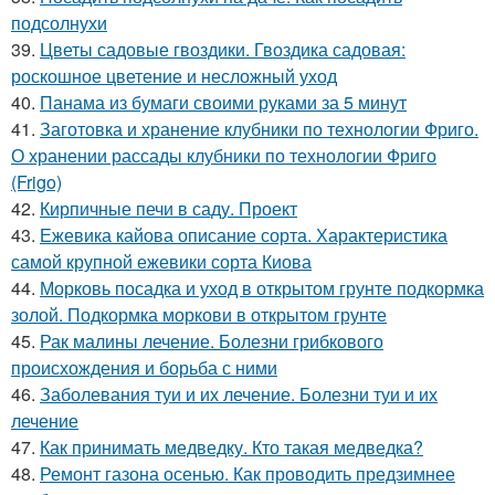
подсолнухи
39.
Цветы садовые гвоздики. Гвоздика садовая:
роскошное цветение и несложный уход
40.
Панама из бумаги своими руками за 5 минут
41.
Заготовка и хранение клубники по технологии Фриго.
О хранении рассады клубники по технологии Фриго
(Frigo)
42.
Кирпичные печи в саду. Проект
43.
Ежевика кайова описание сорта. Характеристика
самой крупной ежевики сорта Киова
44.
Морковь посадка и уход в открытом грунте подкормка
золой. Подкормка моркови в открытом грунте
45.
Рак малины лечение. Болезни грибкового
происхождения и борьба с ними
46.
Заболевания туи и их лечение. Болезни туи и их
лечение
47.
Как принимать медведку. Кто такая медведка?
48.
Ремонт газона осенью. Как проводить предзимнее