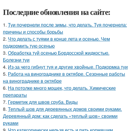
Последние обновления на сайте:
1.
Туи почернели после зимы, что делать. Туя почернела:
причины и способы борьбы
2.
Что делать с туями в конце лета и осенью. Чем
подкормить тую осенью
3.
Обработка туй осенью Бордосской жидкостью.
Болезни туи
4.
Из-за чего гибнут туя и другие хвойные. Подкормка туи
5.
Работа на винограднике в октябре. Сезонные работы
на винограднике в октябре
6.
На потолке много мошек, что делать. Химические
препараты
7.
Герметик для швов сруба. Виды
8.
Теплый шов для деревянных домов своими руками.
Деревянный дом: как сделать «теплый шов» своими
руками
9.
Что категорически нельзя есть и пить кормящим