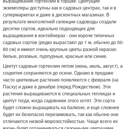
выращивание гортензии в горшке. Цветущие
экземпляры доступны как в садовых центрах, так и в
супермаркетах и ​​даже в дисконтных магазинах. В
результате многолетней селекции садоводы создали
десятки сортов, идеально подходящих для
выращивания в контейнерах - они короче типичных
садовых сортов (редко вырастают до 1 м, обычно до 50-
60 см) и имеют очень крупные цветы разной окраски:
белые, розовые, пурпурные, красные или синие.
Цветут садовые гортензии летом (июнь, июль, август), а
соцветия сохраняются до осени. Однако в продаже
часто цветковые растения появляются с февраля (на
Пасху) и даже в декабре (перед Рождеством). Эти
растения выращиваются в специальных теплицах и
цветут тогда, когда садовники этого хотят. Эти сорта
будет сложно выращивать на балконе, и еще сложнее
будет их безопасно перезимовать, так как обычно они
отличаются низкой морозостойкостью. Чаще всего их
жизнь будет ограничиваться сезонными цветущими