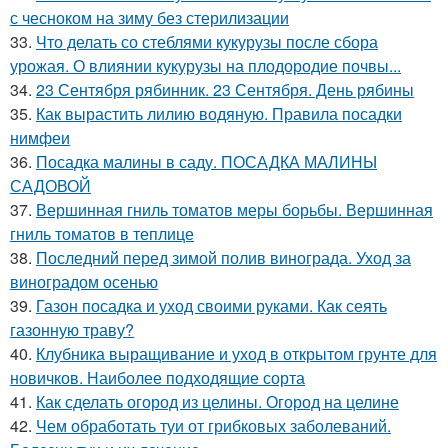
с чесноком на зиму без стерилизации
33.
Что делать со стеблями кукурузы после сбора
урожая. О влиянии кукурузы на плодородие почвы...
34.
23 Сентября рябинник. 23 Сентября. День рябины
35.
Как вырастить лилию водяную. Правила посадки
нимфеи
36.
Посадка малины в саду. ПОСАДКА МАЛИНЫ
САДОВОЙ
37.
Вершинная гниль томатов меры борьбы. Вершинная
гниль томатов в теплице
38.
Последний перед зимой полив винограда. Уход за
виноградом осенью
39.
Газон посадка и уход своими руками. Как сеять
газонную траву?
40.
Клубника выращивание и уход в открытом грунте для
новичков. Наиболее подходящие сорта
41.
Как сделать огород из целины. Огород на целине
42.
Чем обработать туи от грибковых заболеваний.