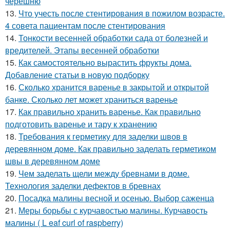
черешню
13.
Что учесть после стентирования в пожилом возрасте.
4 совета пациентам после стентирования
14.
Тонкости весенней обработки сада от болезней и
вредителей. Этапы весенней обработки
15.
Как самостоятельно вырастить фрукты дома.
Добавление статьи в новую подборку
16.
Сколько хранится варенье в закрытой и открытой
банке. Сколько лет может храниться варенье
17.
Как правильно хранить варенье. Как правильно
подготовить варенье и тару к хранению
18.
Требования к герметику для заделки швов в
деревянном доме. Как правильно заделать герметиком
швы в деревянном доме
19.
Чем заделать щели между бревнами в доме.
Технология заделки дефектов в бревнах
20.
Посадка малины весной и осенью. Выбор саженца
21.
Меры борьбы с курчавостью малины. Курчавость
малины ( L eaf curl of raspberry)