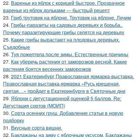
22.
Варенье из яблок с корицей быстрое. Прозрачное
варенье из яблок дольками — быстрый рецепт
23.
Гриб трутовик на яблоне. Трутовик на яблоне. Лечим
24.
Грибы-паразиты на садовых деревьях и борьба..
Почему паразитирующие грибы селятся на деревьях
25.
Какие грибы вырастают на плодовых деревьях.
Съедобные
26.
Туя пожелтела после зимы. Естественные причины
27.
Как уберечь растения от заморозков весной. Какие
растения боятся весенних заморозков
28.
2021 Екатеринбург Православная ярмарка-выставка.
Православная выставка-ярмарка «Русь крещеная,
святая…» пройдет в Екатеринбурге в Святочные дни
29.
Яблони с дегустационной оценкой 5 баллов. Re:
Дегустация сортов (МОИП)
30.
Сорта осенних груш. Добавление статьи в новую
подборку
31.
Вкусные сорта вишни.
32.
Баклажаны на зиму с яблочным уксусом. Баклажаны