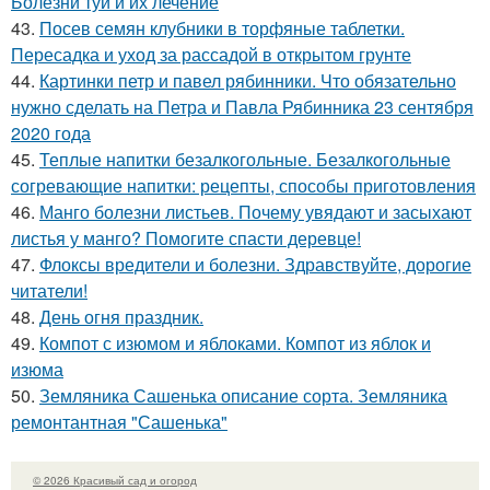
Болезни туи и их лечение
43.
Посев семян клубники в торфяные таблетки.
Пересадка и уход за рассадой в открытом грунте
44.
Картинки петр и павел рябинники. Что обязательно
нужно сделать на Петра и Павла Рябинника 23 сентября
2020 года
45.
Теплые напитки безалкогольные. Безалкогольные
согревающие напитки: рецепты, способы приготовления
46.
Манго болезни листьев. Почему увядают и засыхают
листья у манго? Помогите спасти деревце!
47.
Флоксы вредители и болезни. Здравствуйте, дорогие
читатели!
48.
День огня праздник.
49.
Компот с изюмом и яблоками. Компот из яблок и
изюма
50.
Земляника Сашенька описание сорта. Земляника
ремонтантная "Сашенька"
© 2026 Красивый сад и огород