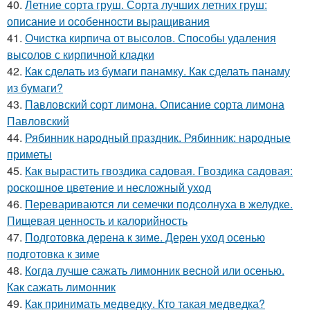
40.
Летние сорта груш. Сорта лучших летних груш:
описание и особенности выращивания
41.
Очистка кирпича от высолов. Способы удаления
высолов с кирпичной кладки
42.
Как сделать из бумаги панамку. Как сделать панаму
из бумаги?
43.
Павловский сорт лимона. Описание сорта лимона
Павловский
44.
Рябинник народный праздник. Рябинник: народные
приметы
45.
Как вырастить гвоздика садовая. Гвоздика садовая:
роскошное цветение и несложный уход
46.
Перевариваются ли семечки подсолнуха в желудке.
Пищевая ценность и калорийность
47.
Подготовка дерена к зиме. Дерен уход осенью
подготовка к зиме
48.
Когда лучше сажать лимонник весной или осенью.
Как сажать лимонник
49.
Как принимать медведку. Кто такая медведка?