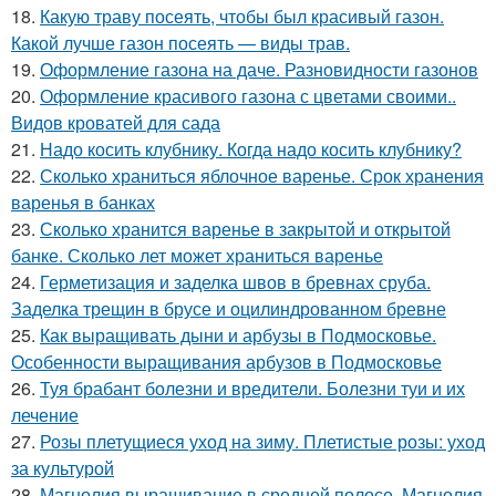
18.
Какую траву посеять, чтобы был красивый газон.
Какой лучше газон посеять — виды трав.
19.
Оформление газона на даче. Разновидности газонов
20.
Оформление красивого газона с цветами своими..
Видов кроватей для сада
21.
Надо косить клубнику. Когда надо косить клубнику?
22.
Сколько храниться яблочное варенье. Срок хранения
варенья в банках
23.
Сколько хранится варенье в закрытой и открытой
банке. Сколько лет может храниться варенье
24.
Герметизация и заделка швов в бревнах сруба.
Заделка трещин в брусе и оцилиндрованном бревне
25.
Как выращивать дыни и арбузы в Подмосковье.
Особенности выращивания арбузов в Подмосковье
26.
Туя брабант болезни и вредители. Болезни туи и их
лечение
27.
Розы плетущиеся уход на зиму. Плетистые розы: уход
за культурой
28.
Магнолия выращивание в средней полосе. Магнолия