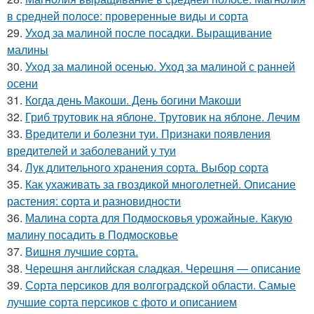
в средней полосе: проверенные виды и сорта
29.
Уход за малиной после посадки. Выращивание
малины
30.
Уход за малиной осенью. Уход за малиной с ранней
осени
31.
Когда день Макоши. День богини Макоши
32.
Гриб трутовик на яблоне. Трутовик на яблоне. Лечим
33.
Вредители и болезни туи. Признаки появления
вредителей и заболеваний у туи
34.
Лук длительного хранения сорта. Выбор сорта
35.
Как ухаживать за гвоздикой многолетней. Описание
растения: сорта и разновидности
36.
Малина сорта для Подмосковья урожайные. Какую
малину посадить в Подмосковье
37.
Вишня лучшие сорта.
38.
Черешня английская сладкая. Черешня — описание
39.
Сорта персиков для волгоградской области. Самые
лучшие сорта персиков с фото и описанием