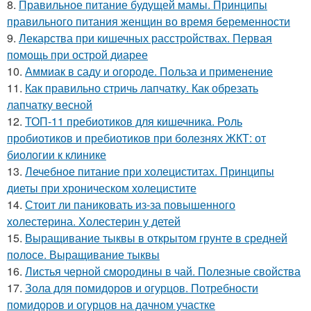
8.
Правильное питание будущей мамы. Принципы
правильного питания женщин во время беременности
9.
Лекарства при кишечных расстройствах. Первая
помощь при острой диарее
10.
Аммиак в саду и огороде. Польза и применение
11.
Как правильно стричь лапчатку. Как обрезать
лапчатку весной
12.
ТОП-11 пребиотиков для кишечника. Роль
пробиотиков и пребиотиков при болезнях ЖКТ: от
биологии к клинике
13.
Лечебное питание при холециститах. Принципы
диеты при хроническом холецистите
14.
Стоит ли паниковать из-за повышенного
холестерина. Холестерин у детей
15.
Выращивание тыквы в открытом грунте в средней
полосе. Выращивание тыквы
16.
Листья черной смородины в чай. Полезные свойства
17.
Зола для помидоров и огурцов. Потребности
помидоров и огурцов на дачном участке