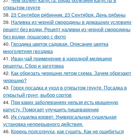
37.
Чем болеет капуста. Виды болезней капусты в
открытом грунте
38.
23 Сентября рябинник. 23 Сентября. День рябины
39.
Наливка из черной смородины в домашних условиях
рецепт без водки. Рецепт наливки из черной смородины
без водки, пошагово с фото
40.
Гвоздика цветок садовая. Описание цветка
многолетняя гвоздика
41.
Иван-чай применение в народной медицине
рецепты. Сбор и заготовка
42.
Как обрезать черешню летом схема. Зачем обрезают
черешню?
43.
Горох посадка и уход в открытом грунте. Посадка в
открытый грунт, выбор сортов
44.
При каких заболеваниях нельзя есть квашеную
капусту. Помогает улучшить пищеварение
45.
Ик сушилка корвет. Универсальная сушильная
установка непрерывного действия.
46.
Корень подсолнуха, как сушить. Как не ошибиться