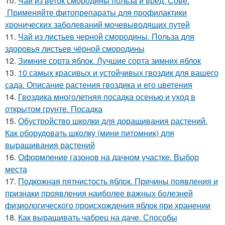
10.
Чай из веток смородины польза и вред. Сове.
Применяйте фитопрепараты для профилактики
хронических заболеваний мочевыводящих путей
11.
Чай из листьев черной смородины. Польза для
здоровья листьев чёрной смородины
12.
Зимние сорта яблок. Лучшие сорта зимних яблок
13.
10 самых красивых и устойчивых гвоздик для вашего
сада. Описание растения гвоздика и его цветения
14.
Гвоздика многолетняя посадка осенью и уход в
открытом грунте. Посадка
15.
Обустройство школки для доращивания растений.
Как оборудовать школку (мини питомник) для
выращивания растений
16.
Оформление газонов на дачном участке. Выбор
места
17.
Подкожная пятнистость яблок. Причины появления и
признаки проявления наиболее важных болезней
физиологического происхождения яблок при хранении
18.
Как выращивать чабрец на даче. Способы