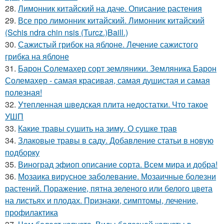
28.
Лимонник китайский на даче. Описание растения
29.
Все про лимонник китайский. Лимонник китайский
(Schis ndra chin nsis (Turcz.)Baill.)
30.
Сажистый грибок на яблоне. Лечение сажистого
грибка на яблоне
31.
Барон Солемахер сорт земляники. Земляника Барон
Солемахер - самая красивая, самая душистая и самая
полезная!
32.
Утепленная шведская плита недостатки. Что такое
УШП
33.
Какие травы сушить на зиму. О сушке трав
34.
Злаковые травы в саду. Добавление статьи в новую
подборку
35.
Виноград эфиоп описание сорта. Всем мира и добра!
36.
Мозаика вирусное заболевание. Мозаичные болезни
растений. Поражение, пятна зеленого или белого цвета
на листьях и плодах. Признаки, симптомы, лечение,
профилактика