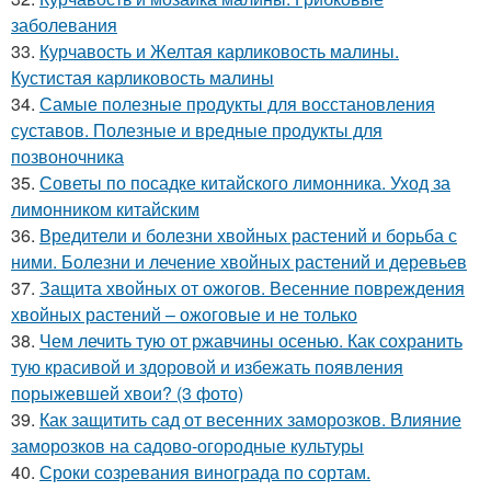
заболевания
33.
Курчавость и Желтая карликовость малины.
Кустистая карликовость малины
34.
Самые полезные продукты для восстановления
суставов. Полезные и вредные продукты для
позвоночника
35.
Советы по посадке китайского лимонника. Уход за
лимонником китайским
36.
Вредители и болезни хвойных растений и борьба с
ними. Болезни и лечение хвойных растений и деревьев
37.
Защита хвойных от ожогов. Весенние повреждения
хвойных растений – ожоговые и не только
38.
Чем лечить тую от ржавчины осенью. Как сохранить
тую красивой и здоровой и избежать появления
порыжевшей хвои? (3 фото)
39.
Как защитить сад от весенних заморозков. Влияние
заморозков на садово-огородные культуры
40.
Сроки созревания винограда по сортам.