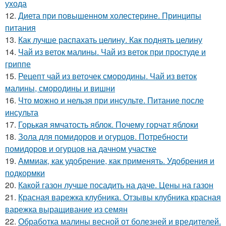
ухода
12.
Диета при повышенном холестерине. Принципы
питания
13.
Как лучше распахать целину. Как поднять целину
14.
Чай из веток малины. Чай из веток при простуде и
гриппе
15.
Рецепт чай из веточек смородины. Чай из веток
малины, смородины и вишни
16.
Что можно и нельзя при инсульте. Питание после
инсульта
17.
Горькая ямчатость яблок. Почему горчат яблоки
18.
Зола для помидоров и огурцов. Потребности
помидоров и огурцов на дачном участке
19.
Аммиак, как удобрение, как применять. Удобрения и
подкормки
20.
Какой газон лучше посадить на даче. Цены на газон
21.
Красная варежка клубника. Отзывы клубника красная
варежка выращивание из семян
22.
Обработка малины весной от болезней и вредителей.