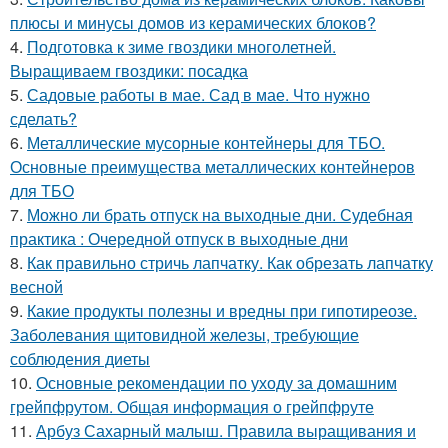
плюсы и минусы домов из керамических блоков?
4.
Подготовка к зиме гвоздики многолетней.
Выращиваем гвоздики: посадка
5.
Садовые работы в мае. Сад в мае. Что нужно
сделать?
6.
Металлические мусорные контейнеры для ТБО.
Основные преимущества металлических контейнеров
для ТБО
7.
Можно ли брать отпуск на выходные дни. Судебная
практика : Очередной отпуск в выходные дни
8.
Как правильно стричь лапчатку. Как обрезать лапчатку
весной
9.
Какие продукты полезны и вредны при гипотиреозе.
Заболевания щитовидной железы, требующие
соблюдения диеты
10.
Основные рекомендации по уходу за домашним
грейпфрутом. Общая информация о грейпфруте
11.
Арбуз Сахарный малыш. Правила выращивания и