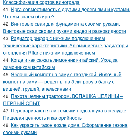
Классификация сортов винограда
41.
Ирга совместимость с другими деревьями и кустами.
Что мы знаем об ирге?
42.
Винтовые сваи для фундамента своими руками.
Винтовые сваи своими руками видео и разновидности
43.
Радиатор рифар с нижним подключением
технические характеристики. Алюминиевые радиаторы
отопления Rifar с нижним подключением
44.
Когда и как сажать лимонник китайский. Уход за
лимонником китайским
45.
Яблочный компот на зиму с гвоздикой. Яблочный
компот на зиму — рецепты на 3 литровую банку с
вишней, грушей, апельсинами
46.
Пахота целины трактором. ВСПАШКА ЦЕЛИНЫ –
ПЕРВЫЙ ОПЫТ
47.
Перевариваются ли семечки подсолнуха в желудке.
Пищевая ценность и калорийность
48.
Как украсить газон возле дома. Оформление газона
своими руками