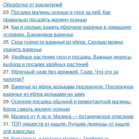
Обработка от вредителей
23.
Посадка малины осенью и уход за ней. Как
правильно посадить малину осенью
24.
Как и сколько варить яблочное варенье в домашних
условиях. Банановое варенье
25.
Срок годности варенья из яблок. Сколько можно
хранить варенье
26.
Хвойные растения уход и посадка. Важные нюансы
выбора и посадки хвойных растений
27.
Яблочный сидр без дрожжей. Сидр. Что это за
напиток?
28.
Варенье из яблок дольками прозрачное. Прозрачное
варенье из яблок дольками на зиму
29.
Осенняя посадка обычной и ремонтантной малины.
Когда сажать малину осенью
30.
Малина от А до я. Малина — ботаническое описание
31.
ТОП лекарств от кашля. Лучшие леденцы от кашля
для взрослых
32.
Курчавость и мозаика малины. Грибковые