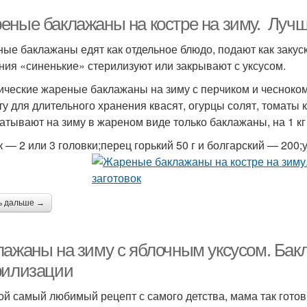
еные баклажаны на костре на зиму. Лучш
ые баклажаны едят как отдельное блюдо, подают как закуску
ния «синенькие» стерилизуют или закрывают с уксусом.
ические жареные баклажаны на зиму с перчиком и чесноко
ту для длительного хранения квасят, огурцы солят, томаты 
катывают на зиму в жареном виде только баклажаны, на 1 к
к — 2 или 3 головки;перец горький 50 г и болгарский — 200
ь дальше →
лажаны на зиму с яблочным уксусом. Бакл
рилизации
ой самый любимый рецепт с самого детства, мама так гото