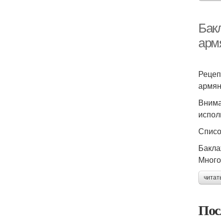
Бак
арм
Рецеп
армян
Внима
испол
Списо
Бакла
Много
читат
Пос