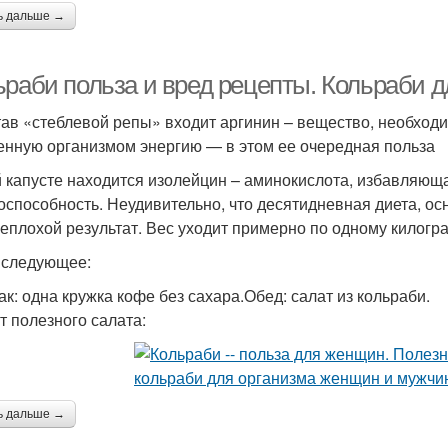
ь дальше →
ьраби польза и вред рецепты. Кольраби д
тав «стеблевой репы» входит аргинин – вещество, необход
енную организмом энергию — в этом ее очередная польза
й капусте находится изолейцин – аминокислота, избавляю
оспособность. Неудивительно, что десятидневная диета, ос
неплохой результат. Вес уходит примерно по одному килогра
следующее:
ак: одна кружка кофе без сахара.Обед: салат из кольраби.
т полезного салата:
ь дальше →