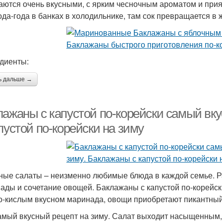
аются очень вкусными, с ярким чесночным ароматом и прият
ода-года в банках в холодильнике, там сок превращается в 
диенты:
ь дальше →
лажаны с капустой по-корейски самый вк
пустой по-корейски на зиму
ые салаты – неизменно любимые блюда в каждой семье. 
ады и сочетание овощей. Баклажаны с капустой по-корейс
о-кислым вкусном маринада, овощи приобретают пикантный 
амый вкусный рецепт на зиму. Салат выходит насыщенным,