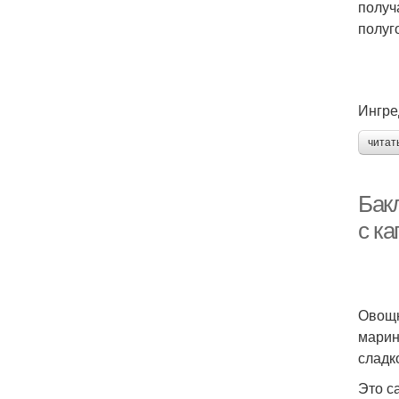
получ
полуг
Ингре
читат
Бак
с ка
Овощн
марин
сладк
Это с