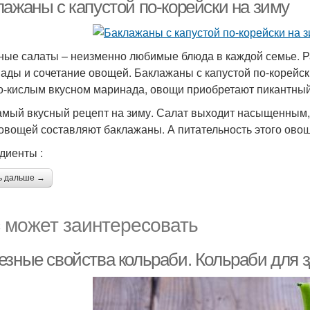
лажаны с капустой по-корейски на зиму
ые салаты – неизменно любимые блюда в каждой семье. 
ады и сочетание овощей. Баклажаны с капустой по-корейс
о-кислым вкусном маринада, овощи приобретают пикантный 
амый вкусный рецепт на зиму. Салат выходит насыщенным,
овощей составляют баклажаны. А питательность этого овощ
диенты :
ь дальше →
 может заинтересовать
езные свойства кольраби. Кольраби для з