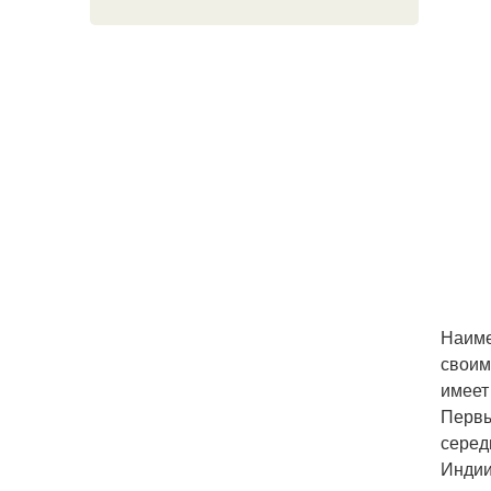
Наиме
своим
имеет
Первы
серед
Индии