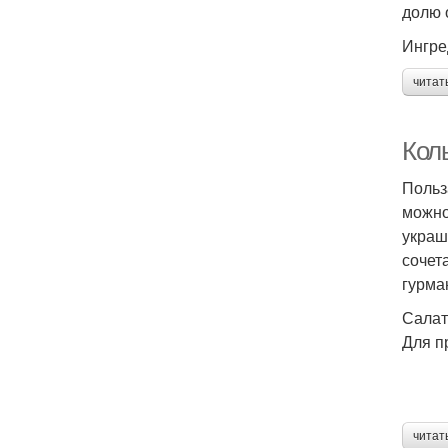
долю 
Ингре
читат
Коль
Польз
можно
украш
сочет
гурма
Салат
Для п
читат