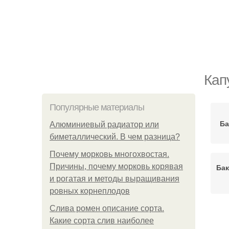
Кап
Популярные материалы
Ба
Алюминиевый радиатор или
биметаллический. В чем разница?
Почему морковь многохвостая.
Причины, почему морковь корявая
Бак
и рогатая и методы выращивания
ровных корнеплодов
Слива ромен описание сорта.
Какие сорта слив наиболее
Ка