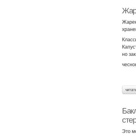
Жар
Жарен
хране
Класс
Капус
но за
чесно
читат
Бак
сте
Это м