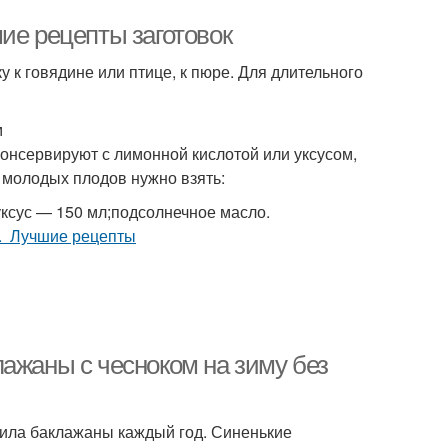
ие рецепты заготовок
 к говядине или птице, к пюре. Для длительного
м
консервируют с лимонной кислотой или уксусом,
г молодых плодов нужно взять:
;уксус — 150 мл;подсолнечное масло.
ажаны с чесноком на зиму без
вила баклажаны каждый год. Синенькие