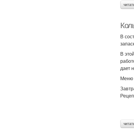
читат
Кол
В сос
запас
В это
работ
дает 
Меню 
Завтр
Рецеп
читат