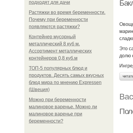
Бак
подходят для дачи
Растяжки во время беременности.
Почему при беременности
Овощн
появляются растяжки?
марин
Контейнер мусорный
сладк
металлический 8 куб м.
Это с
Ассортимент металлических
долю 
контейнеров 0,8 куб.м
Ингре
ТОП-5 популярных блюд и
продуктов. Десять самых вкусных
читат
блюд мира по мнению Expressen
(Швеция)
Вас
Можно при беременности
малиновое варенье. Можно ли
Пол
малиновое варенье при
беременности?