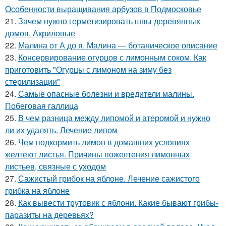
Особенности выращивания арбузов в Подмосковье
21.
Зачем нужно герметизировать швы деревянных
домов. Акриловые
22.
Малина от А до я. Малина — ботаническое описание
23.
Консервирование огурцов с лимонным соком. Как
приготовить "Огурцы с лимоном на зиму без
стерилизации"
24.
Самые опасные болезни и вредители малины.
Побеговая галлица
25.
В чем разница между липомой и атеромой и нужно
ли их удалять. Лечение липом
26.
Чем подкормить лимон в домашних условиях
желтеют листья. Причины пожелтения лимонных
листьев, связные с уходом
27.
Сажистый грибок на яблоне. Лечение сажистого
грибка на яблоне
28.
Как вывести трутовик с яблони. Какие бывают грибы-
паразиты на деревьях?