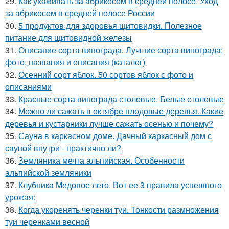
29.
Как ухаживать за абрикосом в средней полосе. Уход
за абрикосом в средней полосе России
30.
5 продуктов для здоровья щитовидки. Полезное
питание для щитовидной железы
31.
Описание сорта винограда. Лучшие сорта винограда:
фото, названия и описания (каталог)
32.
Осенний сорт яблок. 50 сортов яблок с фото и
описаниями
33.
Красные сорта винограда столовые. Белые столовые
34.
Можно ли сажать в октябре плодовые деревья. Какие
деревья и кустарники лучше сажать осенью и почему?
35.
Сауна в каркасном доме. Дачный каркасный дом с
сауной внутри - практично ли?
36.
Земляника мечта альпийская. Особенности
альпийской земляники
37.
Клубника Медовое лето. Вот ее 3 правила успешного
урожая:
38.
Когда укоренять черенки туи. Тонкости размножения
туи черенками весной