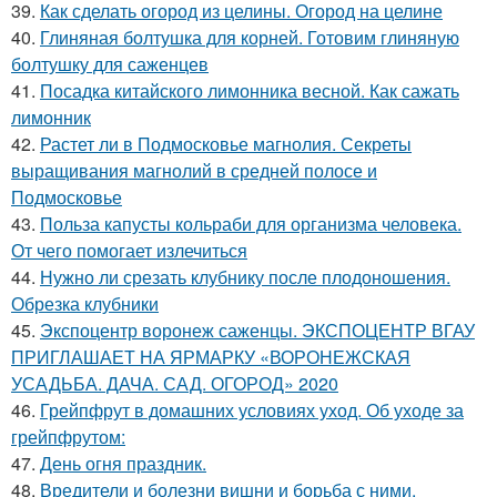
39.
Как сделать огород из целины. Огород на целине
40.
Глиняная болтушка для корней. Готовим глиняную
болтушку для саженцев
41.
Посадка китайского лимонника весной. Как сажать
лимонник
42.
Растет ли в Подмосковье магнолия. Секреты
выращивания магнолий в средней полосе и
Подмосковье
43.
Польза капусты кольраби для организма человека.
От чего помогает излечиться
44.
Нужно ли срезать клубнику после плодоношения.
Обрезка клубники
45.
Экспоцентр воронеж саженцы. ЭКСПОЦЕНТР ВГАУ
ПРИГЛАШАЕТ НА ЯРМАРКУ «ВОРОНЕЖСКАЯ
УСАДЬБА. ДАЧА. САД. ОГОРОД» 2020
46.
Грейпфрут в домашних условиях уход. Об уходе за
грейпфрутом:
47.
День огня праздник.
48.
Вредители и болезни вишни и борьба с ними.