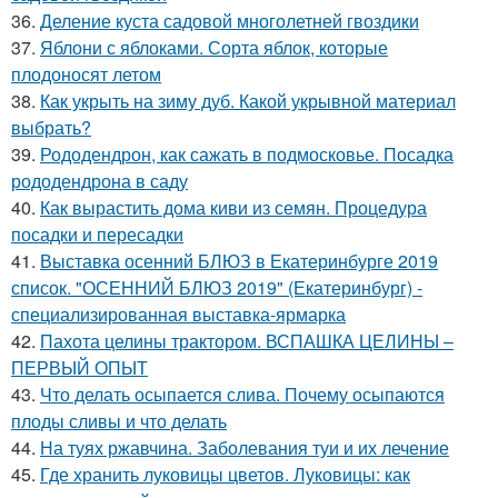
36.
Деление куста садовой многолетней гвоздики
37.
Яблони с яблоками. Сорта яблок, которые
плодоносят летом
38.
Как укрыть на зиму дуб. Какой укрывной материал
выбрать?
39.
Рододендрон, как сажать в подмосковье. Посадка
рододендрона в саду
40.
Как вырастить дома киви из семян. Процедура
посадки и пересадки
41.
Выставка осенний БЛЮЗ в Екатеринбурге 2019
список. "ОСЕННИЙ БЛЮЗ 2019" (Екатеринбург) -
специализированная выставка-ярмарка
42.
Пахота целины трактором. ВСПАШКА ЦЕЛИНЫ –
ПЕРВЫЙ ОПЫТ
43.
Что делать осыпается слива. Почему осыпаются
плоды сливы и что делать
44.
На туях ржавчина. Заболевания туи и их лечение
45.
Где хранить луковицы цветов. Луковицы: как