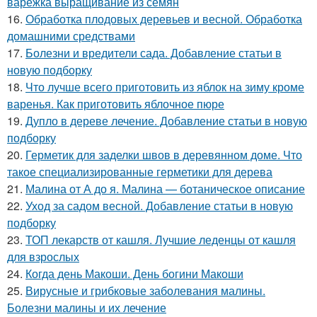
варежка выращивание из семян
16.
Обработка плодовых деревьев и весной. Обработка
домашними средствами
17.
Болезни и вредители сада. Добавление статьи в
новую подборку
18.
Что лучше всего приготовить из яблок на зиму кроме
варенья. Как приготовить яблочное пюре
19.
Дупло в дереве лечение. Добавление статьи в новую
подборку
20.
Герметик для заделки швов в деревянном доме. Что
такое специализированные герметики для дерева
21.
Малина от А до я. Малина — ботаническое описание
22.
Уход за садом весной. Добавление статьи в новую
подборку
23.
ТОП лекарств от кашля. Лучшие леденцы от кашля
для взрослых
24.
Когда день Макоши. День богини Макоши
25.
Вирусные и грибковые заболевания малины.
Болезни малины и их лечение