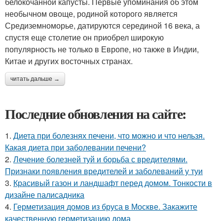
белокочанной капусты. Первые упоминания об этом
необычном овоще, родиной которого является
Средиземноморье, датируются серединой 16 века, а
спустя еще столетие он приобрел широкую
популярность не только в Европе, но также в Индии,
Китае и других восточных странах.
читать дальше →
Последние обновления на сайте:
1.
Диета при болезнях печени, что можно и что нельзя.
Какая диета при заболевании печени?
2.
Лечение болезней туй и борьба с вредителями.
Признаки появления вредителей и заболеваний у туи
3.
Красивый газон и ландшафт перед домом. Тонкости в
дизайне палисадника
4.
Герметизация домов из бруса в Москве. Закажите
качественную герметизацию дома