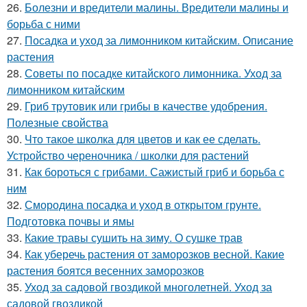
26.
Болезни и вредители малины. Вредители малины и
борьба с ними
27.
Посадка и уход за лимонником китайским. Описание
растения
28.
Советы по посадке китайского лимонника. Уход за
лимонником китайским
29.
Гриб трутовик или грибы в качестве удобрения.
Полезные свойства
30.
Что такое школка для цветов и как ее сделать.
Устройство череночника / школки для растений
31.
Как бороться с грибами. Сажистый гриб и борьба с
ним
32.
Смородина посадка и уход в открытом грунте.
Подготовка почвы и ямы
33.
Какие травы сушить на зиму. О сушке трав
34.
Как уберечь растения от заморозков весной. Какие
растения боятся весенних заморозков
35.
Уход за садовой гвоздикой многолетней. Уход за
садовой гвоздикой