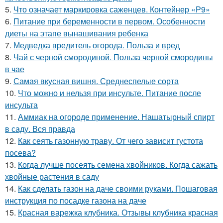
5.
Что означает маркировка саженцев. Контейнер «Р9»
6.
Питание при беременности в первом. Особенности
диеты на этапе вынашивания ребенка
7.
Медведка вредитель огорода. Польза и вред
8.
Чай с черной смородиной. Польза черной смородины
в чае
9.
Самая вкусная вишня. Среднеспелые сорта
10.
Что можно и нельзя при инсульте. Питание после
инсульта
11.
Аммиак на огороде применение. Нашатырный спирт
в саду. Вся правда
12.
Как сеять газонную траву. От чего зависит густота
посева?
13.
Когда лучше посеять семена хвойников. Когда сажать
хвойные растения в саду
14.
Как сделать газон на даче своими руками. Пошаговая
инструкция по посадке газона на даче
15.
Красная варежка клубника. Отзывы клубника красная