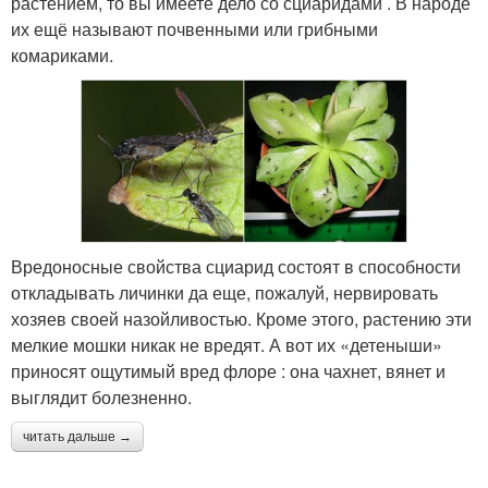
растением, то вы имеете дело со сциаридами . В народе
их ещё называют почвенными или грибными
комариками.
Вредоносные свойства сциарид состоят в способности
откладывать личинки да еще, пожалуй, нервировать
хозяев своей назойливостью. Кроме этого, растению эти
мелкие мошки никак не вредят. А вот их «детеныши»
приносят ощутимый вред флоре : она чахнет, вянет и
выглядит болезненно.
читать дальше →