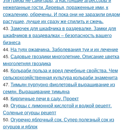
эти грибы не санитары, а настоящие агрессоры и
нежеланные гости. Деревья, пораженные ими, к
сожалению, обречены. И пока они не заразили рядом
растущие, лучше их сразу же спилить и сжечь.
43.
Замочек для шкафчика в раздевалке. Замки для
шкафчиков в раздевалках – безопасность вашего
бизнеса
44.
На туях ржавчина. Заболевания туи и их лечение
45.
Садовые гвоздики многолетние. Описание цветка
многолетняя гвоздика
46.
Кольраби польза и вред лечебные свойства. Чем
сельскохозяйственная культура кольраби знаменита
47.
Тимьян пурпурно фиолетовый выращивание из
семян. Выращивание тимьяна
48.
Кирпичные печи в саду. Проект
49.
Огурцы с лимонной кислотой и водкой рецепт.
Соленые огурцы рецепт
50.
Огуречно яблочный сок. Супер полезный сок из
огурцов и яблок