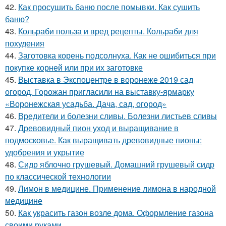
42.
Как просушить баню после помывки. Как сушить
баню?
43.
Кольраби польза и вред рецепты. Кольраби для
похудения
44.
Заготовка корень подсолнуха. Как не ошибиться при
покупке корней или при их заготовке
45.
Выставка в Экспоцентре в воронеже 2019 сад
огород. Горожан пригласили на выставку-ярмарку
«Воронежская усадьба. Дача, сад, огород»
46.
Вредители и болезни сливы. Болезни листьев сливы
47.
Древовидный пион уход и выращивание в
подмосковье. Как выращивать древовидные пионы:
удобрения и укрытие
48.
Сидр яблочно грушевый. Домашний грушевый сидр
по классической технологии
49.
Лимон в медицине. Применение лимона в народной
медицине
50.
Как украсить газон возле дома. Оформление газона
своими руками