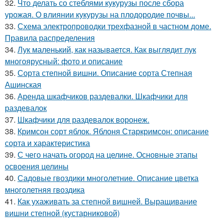
32.
Что делать со стеблями кукурузы после сбора
урожая. О влиянии кукурузы на плодородие почвы...
33.
Схема электропроводки трехфазной в частном доме.
Правила распределения
34.
Лук маленький, как называется. Как выглядит лук
многоярусный: фото и описание
35.
Сорта степной вишни. Описание сорта Степная
Ашинская
36.
Аренда шкафчиков раздевалки. Шкафчики для
раздевалок
37.
Шкафчики для раздевалок воронеж.
38.
Кримсон сорт яблок. Яблоня Старкримсон: описание
сорта и характеристика
39.
С чего начать огород на целине. Основные этапы
освоения целины
40.
Садовые гвоздики многолетние. Описание цветка
многолетняя гвоздика
41.
Как ухаживать за степной вишней. Выращивание
вишни степной (кустарниковой)