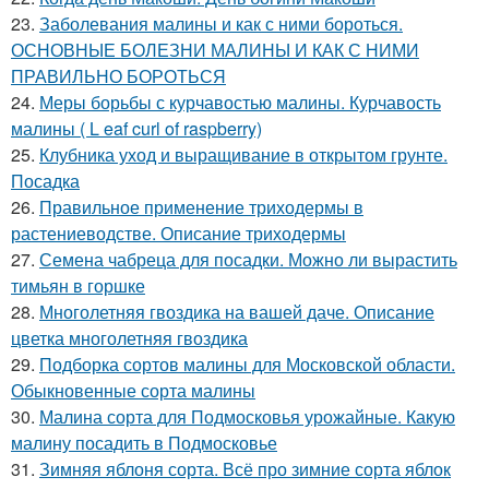
23.
Заболевания малины и как с ними бороться.
ОСНОВНЫЕ БОЛЕЗНИ МАЛИНЫ И КАК С НИМИ
ПРАВИЛЬНО БОРОТЬСЯ
24.
Меры борьбы с курчавостью малины. Курчавость
малины ( L eaf curl of raspberry)
25.
Клубника уход и выращивание в открытом грунте.
Посадка
26.
Правильное применение триходермы в
растениеводстве. Описание триходермы
27.
Семена чабреца для посадки. Можно ли вырастить
тимьян в горшке
28.
Многолетняя гвоздика на вашей даче. Описание
цветка многолетняя гвоздика
29.
Подборка сортов малины для Московской области.
Обыкновенные сорта малины
30.
Малина сорта для Подмосковья урожайные. Какую
малину посадить в Подмосковье
31.
Зимняя яблоня сорта. Всё про зимние сорта яблок