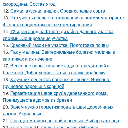
смородины. Состав ягод
12.
Самая вкусная вишня. Среднеспелые сорта
13.
Что учесть после стентирования в пожилом возрасте.
4 совета пациентам после стентирования
14.
72 идеи ландшафтного дизайна дачного участка
своими.. Зонирование участка
15.
Красивый газон на участке. Подготовка почвы
16.
Рак у малины. Бактериальные болезни малины в
картинках и их лечение
17.
Весеннее опрыскивание сада от вредителей и
болезней. Добавление статьи в новую подборку
18.
8 лучших рецептов варенья из яблок. Яблочно-
грушевое варенье с корицей
19.
Герметизация швов сруба деревянного дома.
Преимущества домов из бревен
20.
Зачем нужно герметизировать швы деревянных
домов. Акриловые
21.
Посадка малины весной и осенью. Выбор саженца
22.
Когда день Макоши. День богини Макоши