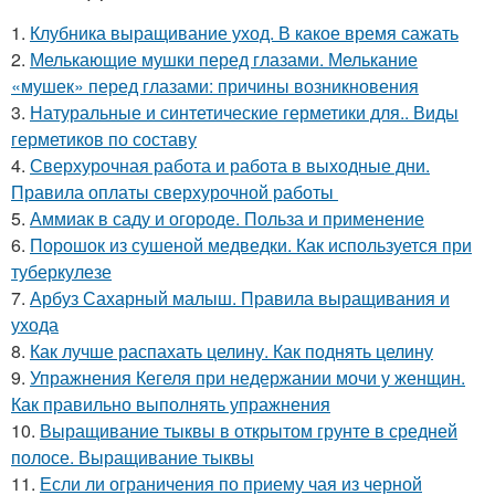
1.
Клубника выращивание уход. В какое время сажать
2.
Мелькающие мушки перед глазами. Мелькание
«мушек» перед глазами: причины возникновения
3.
Натуральные и синтетические герметики для.. Виды
герметиков по составу
4.
Сверхурочная работа и работа в выходные дни.
Правила оплаты сверхурочной работы
5.
Аммиак в саду и огороде. Польза и применение
6.
Порошок из сушеной медведки. Как используется при
туберкулезе
7.
Арбуз Сахарный малыш. Правила выращивания и
ухода
8.
Как лучше распахать целину. Как поднять целину
9.
Упражнения Кегеля при недержании мочи у женщин.
Как правильно выполнять упражнения
10.
Выращивание тыквы в открытом грунте в средней
полосе. Выращивание тыквы
11.
Если ли ограничения по приему чая из черной