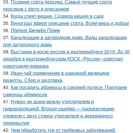
33.
Поздние сорта персика. Самые лучшие сорта
персиков с фото и описанием
34.
Когда спеет вишня. Созрела вишня в саду
35.
Виноград эфиоп описание сорта. Всем мира и добра!
36.
Яблоня Джумбо Помм
37.
Канализация в загородном доме. Виды канализации
для загородного дома
38.
Выставки в коске россия в екатеринбурге 2019. До 30
декабря в екатеринбургском КОСК «Россия» работает
новогодняя ярмарка
39.
Иван-чай применение в народной медицине
рецепты. Сбор и заготовка
40.
Как посадить абрикосы в средней полосе. Покупаем
саженцы абрикосов
41.
Нужен ли зазор между утеплителем и
гидроизоляцией. Вторая ошибка — пароизоляцию
уложили с двух сторон утеплителя и деревянного
перекрытия
42.
Чем обработать туи от грибковых заболеваний.