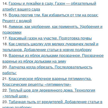
14.
Газоны и лужайки в саду. Газон — обязательный
атрибут вашего сада
15.
Водка против тли. Как избавиться от тли на розах:
Рецепт с водкой
16.
Аммиак, как удобрение, как применять. Удобрения и
подкормки
17.
Красивый газон на участке. Подготовка почвы
18.
Как сделать школку для мелких луковичек лилий и
тюльпанов. Добавление статьи в новую подборку
19.
Варенье из яблок дольками прозрачное. Прозрачное
варенье из яблок дольками на зиму
20.
Лапчатка когда обрезать. Последовательность
работы:
21.
Классическое яблочное варенье пятиминутка.
Классические рецепты «пятиминутки»
22.
Теплый шов для деревянного дома. Технология
«теплый шов»
23.
Табачная пыль от вредителей. Добавление статьи в
новую подборку