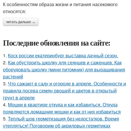
К особенностям образа жизни и питания насекомого
относятся:
читать дальше →
Последние обновления на сайте:
1.
Коск россии екатеринбург выставка дачный сезон.
2.
Как обустроить школку для сеянцев и саженцев. Как
оборудовать школку (мини питомник) для выращивания
растений
3.
Что сажают в саду и огороде в апреле. Особенности и
правила посева семян овощей и цветов в открытый
грунт в апреле
4.
Мошки в квартире откуда и как избавиться. Откуда
появляются домашние мошки и как от них избавиться
5.
Теплый шов герметизация без недостатков. Время
утепляться! Поговорим об акриловых герметиках