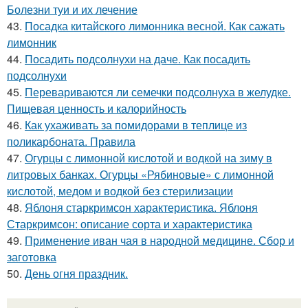
Болезни туи и их лечение
43.
Посадка китайского лимонника весной. Как сажать
лимонник
44.
Посадить подсолнухи на даче. Как посадить
подсолнухи
45.
Перевариваются ли семечки подсолнуха в желудке.
Пищевая ценность и калорийность
46.
Как ухаживать за помидорами в теплице из
поликарбоната. Правила
47.
Огурцы с лимонной кислотой и водкой на зиму в
литровых банках. Огурцы «Рябиновые» с лимонной
кислотой, медом и водкой без стерилизации
48.
Яблоня старкримсон характеристика. Яблоня
Старкримсон: описание сорта и характеристика
49.
Применение иван чая в народной медицине. Сбор и
заготовка
50.
День огня праздник.