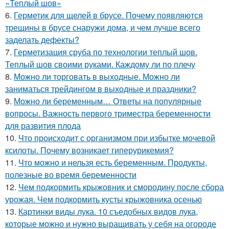
«Теплый шов»
6.
Герметик для щелей в брусе. Почему появляются
трещины в брусе снаружи дома, и чем лучше всего
заделать дефекты?
7.
Герметизация сруба по технологии теплый шов.
Теплый шов своими руками. Каждому ли по плечу
8.
Можно ли торговать в выходные. Можно ли
заниматься трейдингом в выходные и праздники?
9.
Можно ли беременным… Ответы на популярные
вопросы. Важность первого триместра беременности
для развития плода
10.
Что происходит с организмом при избытке мочевой
ксилоты. Почему возникает гиперурикемия?
11.
Что можно и нельзя есть беременным. Продукты,
полезные во время беременности
12.
Чем подкормить крыжовник и смородину после сбора
урожая. Чем подкормить кусты крыжовника осенью
13.
Картинки виды лука. 10 съедобных видов лука,
которые можно и нужно выращивать у себя на огороде