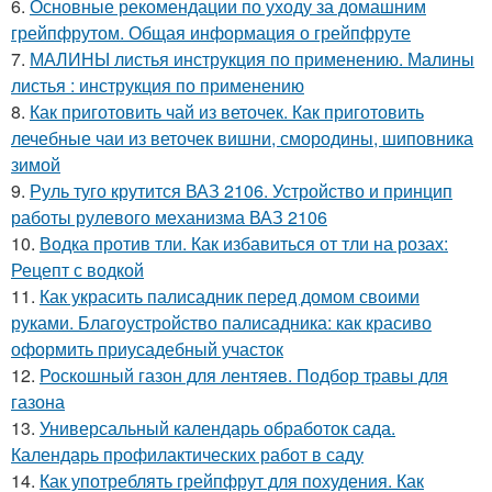
6.
Основные рекомендации по уходу за домашним
грейпфрутом. Общая информация о грейпфруте
7.
МАЛИНЫ листья инструкция по применению. Малины
листья : инструкция по применению
8.
Как приготовить чай из веточек. Как приготовить
лечебные чаи из веточек вишни, смородины, шиповника
зимой
9.
Руль туго крутится ВАЗ 2106. Устройство и принцип
работы рулевого механизма ВАЗ 2106
10.
Водка против тли. Как избавиться от тли на розах:
Рецепт с водкой
11.
Как украсить палисадник перед домом своими
руками. Благоустройство палисадника: как красиво
оформить приусадебный участок
12.
Роскошный газон для лентяев. Подбор травы для
газона
13.
Универсальный календарь обработок сада.
Календарь профилактических работ в саду
14.
Как употреблять грейпфрут для похудения. Как