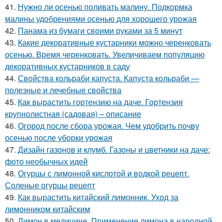
41.
Нужно ли осенью поливать малину. Подкормка
малины удобрениями осенью для хорошего урожая
42.
Панама из бумаги своими руками за 5 минут
43.
Какие декоративные кустарники можно черенковать
осенью. Время черенковать. Увеличиваем популяцию
декоративных кустарников в саду
44.
Свойства кольраби капуста. Капуста кольраби —
полезные и лечебные свойства
45.
Как вырастить гортензию на даче. Гортензия
крупнолистная (садовая) – описание
46.
Огород после сбора урожая. Чем удобрить почву
осенью после уборки урожая
47.
Дизайн газонов и клумб. Газоны и цветники на даче:
фото необычных идей
48.
Огурцы с лимонной кислотой и водкой рецепт.
Соленые огурцы рецепт
49.
Как вырастить китайский лимонник. Уход за
лимонником китайским
50.
Лимон в медицине. Применение лимона в народной