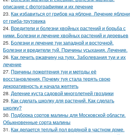
описание с фотографиями и их лечение
23.
Как избавиться от грибов на яблоне. Лечение яблони
от гриба-трутовика
24.
Вредители и болезни хвойных растений и борьба с
ними. Болезни и лечение хвойных растений и деревьев
25.
Болезни и лечение туи западной и восточной.
Болезни и вредители туй. Причины усыхания. Лечение.
26.
Как лечить ржавчину на туях. Заболевания туи и их
лечение
27.
Причины пожелтения туи и методы её
восстановления. Почему туя стала терять свою
декоративность и начала желтеть
28.
Деление куста садовой многолетней гвоздики
29.
Как сделать школку для растений. Как сделать
школку?
30.
Подборка сортов малины для Московской области.
Обыкновенные сорта малины
31.
Как делается теплый пол водяной в частном доме.