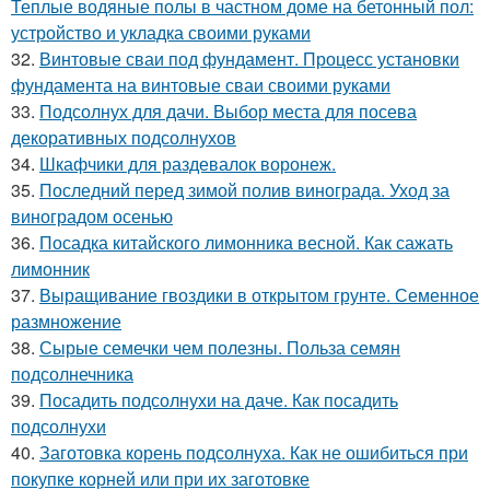
Теплые водяные полы в частном доме на бетонный пол:
устройство и укладка своими руками
32.
Винтовые сваи под фундамент. Процесс установки
фундамента на винтовые сваи своими руками
33.
Подсолнух для дачи. Выбор места для посева
декоративных подсолнухов
34.
Шкафчики для раздевалок воронеж.
35.
Последний перед зимой полив винограда. Уход за
виноградом осенью
36.
Посадка китайского лимонника весной. Как сажать
лимонник
37.
Выращивание гвоздики в открытом грунте. Семенное
размножение
38.
Сырые семечки чем полезны. Польза семян
подсолнечника
39.
Посадить подсолнухи на даче. Как посадить
подсолнухи
40.
Заготовка корень подсолнуха. Как не ошибиться при
покупке корней или при их заготовке