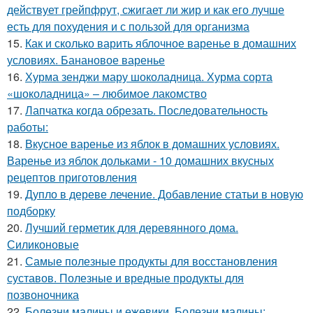
действует грейпфрут, сжигает ли жир и как его лучше
есть для похудения и с пользой для организма
15.
Как и сколько варить яблочное варенье в домашних
условиях. Банановое варенье
16.
Хурма зенджи мару шоколадница. Хурма сорта
«шоколадница» – любимое лакомство
17.
Лапчатка когда обрезать. Последовательность
работы:
18.
Вкусное варенье из яблок в домашних условиях.
Варенье из яблок дольками - 10 домашних вкусных
рецептов приготовления
19.
Дупло в дереве лечение. Добавление статьи в новую
подборку
20.
Лучший герметик для деревянного дома.
Силиконовые
21.
Самые полезные продукты для восстановления
суставов. Полезные и вредные продукты для
позвоночника
22.
Болезни малины и ежевики. Болезни малины: