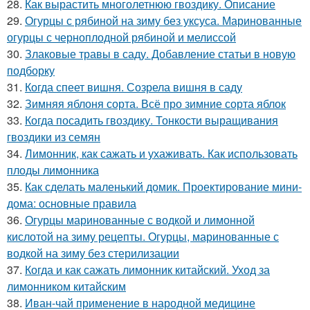
28.
Как вырастить многолетнюю гвоздику. Описание
29.
Огурцы с рябиной на зиму без уксуса. Маринованные
огурцы с черноплодной рябиной и мелиссой
30.
Злаковые травы в саду. Добавление статьи в новую
подборку
31.
Когда спеет вишня. Созрела вишня в саду
32.
Зимняя яблоня сорта. Всё про зимние сорта яблок
33.
Когда посадить гвоздику. Тонкости выращивания
гвоздики из семян
34.
Лимонник, как сажать и ухаживать. Как использовать
плоды лимонника
35.
Как сделать маленький домик. Проектирование мини-
дома: основные правила
36.
Огурцы маринованные с водкой и лимонной
кислотой на зиму рецепты. Огурцы, маринованные с
водкой на зиму без стерилизации
37.
Когда и как сажать лимонник китайский. Уход за
лимонником китайским
38.
Иван-чай применение в народной медицине