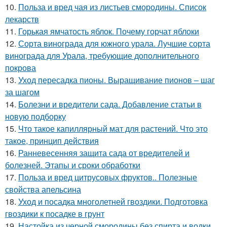
10.
Польза и вред чая из листьев смородины. Список
лекарств
11.
Горькая ямчатость яблок. Почему горчат яблоки
12.
Сорта винограда для южного урала. Лучшие сорта
винограда для Урала, требующие дополнительного
покрова
13.
Уход пересадка пионы. Выращивание пионов – шаг
за шагом
14.
Болезни и вредители сада. Добавление статьи в
новую подборку
15.
Что такое капиллярный мат для растений. Что это
такое, принцип действия
16.
Ранневесенняя защита сада от вредителей и
болезней. Этапы и сроки обработки
17.
Польза и вред цитрусовых фруктов.. Полезные
свойства апельсина
18.
Уход и посадка многолетней гвоздики. Подготовка
гвоздики к посадке в грунт
19.
Настойка из черной смородины без спирта и водки.