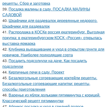
рецепты. Сбор и заготовка
39.
Посадка малины в саду. ПОСАДКА МАЛИНЫ
САДОВОЙ
40.
Шкафчики для раздевалок деревянные недорого.
Шкафчики для раздевалок
41.
Распродажа в КОСКе россия екатеринбург. Выгодная
покупка: в екатеринбургском КОСК «Россия» открылась
выставка-ярмарка
42.
Клубника выращивание и уход в открытом грунте для
новичков. Наиболее подходящие сорта
43.
Посадить подсолнухи на даче. Как посадить
подсолнухи
44.
Кирпичные печи в саду. Проект
45.
Безалкогольные согревающие коктейли рецепты.
Безалкогольные согревающие напитки: рецепты,
способы приготовления
46.
Варенье из яблок дольками пятиминутка с корицей.
Классический рецепт пятиминутки
47.
Абрикос посадка и уход в средней полосе.