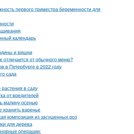
ность первого триместра беременности для
нности
ращивания
унный календарь
родины и вишни
те отличается от обычного меню?
в в Петербурге в 2022 году
го сада
 растения в саду
ка от вредителей
ть малину осенью
е хранить варенье
кая композиция из засушенных роз
ики для дерева
сновные операции: