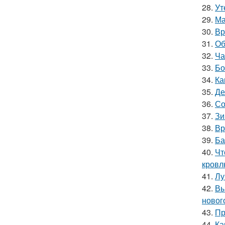
28.
Ут
29.
Ма
30.
Вр
31.
Об
32.
Ча
33.
Бо
34.
Ка
35.
Де
36.
Со
37.
Зи
38.
Вр
39.
Ба
40.
Чт
кровл
41.
Лу
42.
Вы
новог
43.
Пр
44.
Ка