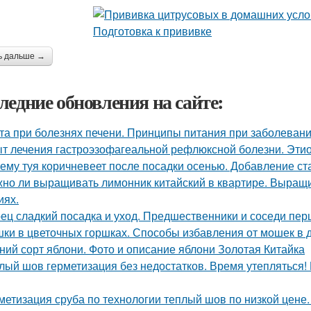
ь дальше →
ледние обновления на сайте:
та при болезнях печени. Принципы питания при заболевани
т лечения гастроэзофагеальной рефлюксной болезни. Этио
ему туя коричневеет после посадки осенью. Добавление ст
но ли выращивать лимонник китайский в квартире. Выращ
иях.
ец сладкий посадка и уход. Предшественники и соседи пер
ки в цветочных горшках. Способы избавления от мошек в
ний сорт яблони. Фото и описание яблони Золотая Китайка
лый шов герметизация без недостатков. Время утепляться!
метизация сруба по технологии теплый шов по низкой цене