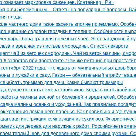
о означает маркировка саженцев. Контейнер «Р9»
жно ли беременным… Ответы на популярные вопросы. Важ
тия плода
зле частного дома газон засеять вполне приемлемо. Особе
ращивание садовой гвоздики в теплице. Особенности вы
лендарь сбора трав для полезных чаев. Этот загадочный л
льза и вред чая из листьев смородины. Список лекарств
цепт чай из веточек смородины. Чай из веток малины, смо
п-6 запретов при простатите. Чем же питание при простати
 сентября 2022 года. Что ждать от муниципальных довыборо
зоны и лужайки в саду. Газон — обязательный атрибут ваше
к выбрать триммер для дачи. Какие бывают триммеры
гда лучше посеять семена хвойников. Когда сажать хвойные
работка малины весной от болезней и вредителей. Обработ
садка малины осенью и уход за ней. Как правильно посади
ок хранения домашнего варенья. Как правильно и где лучш
шаговая инструкция композиция из сухих роз. Флористичес
рметик для дерева для наружных работ. Российские гермет
лаем теплый шов для деревянного дома своими руками. О