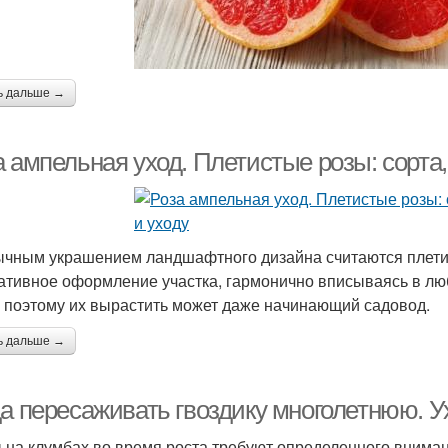
ь дальше →
 ампельная уход. Плетистые розы: сорта,
чным украшением ландшафтного дизайна считаются плетис
ативное оформление участка, гармонично вписываясь в люб
, поэтому их вырастить может даже начинающий садовод.
ь дальше →
да пересаживать гвоздику многолетнюю. У
 на клумбах во время роста требуют определенного внима