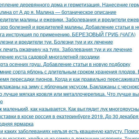
епление деревянного дома и герметизация. Нанесение гер
лина от А до я. Малина — ботаническое описание
едители малины и ежевики. Заболевания и вредители ежев
зор болезней и вредителей малины. Добавление статьи в 
га инструкция по применению. БЕРЕЗОВЫЙ ГРИБ (ЧАГА)
лезни и вредители туи. Болезни туи и их лечение
к лечить ржавчину на туях. Заболевания туи и их лечение
ление куста садовой многолетней гвоздики
рта осенних груш. Добавление статьи в новую подборку
мние сорта яблонь с длительным сроком хранения плодов. 
емя пересадки пионов. Когда и как правильно пересаживат
клажаны на зиму с яблочным уксусом. Баклажаны с чесноко
о лучше мягкая кровля или металлочерепица. Что лучше вы
ю
к маленький, как называется. Как выглядит лук многоярусн
ставки в коске россия в екатеринбурге 2019. До 30 декабр
одняя ярмарка
и каких заболеваниях нельзя есть квашеную капусту. Помо
к вырастить хвойные из семян в домашних условиях. Тонко