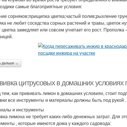
воздики самые благоприятные условия:
ние сорняков;прищипка цветка;частый полив;рыхление грун
ика не любит соседства сорных растений и травы, цветок н
г цветка замедляет или совсем угнетает его рост. Прополка
вицей.
ь дальше →
вивка цитрусовых в домашних условиях п
 тем, как прививать лимон в домашних условиях, стоит подг
вки все инструменты и материалы должны быть под рукой .
иалы и инструменты
вка лимона не требует каких-либо денежных затрат. Для э
ументы , которые имеются дома у каждого садовода: