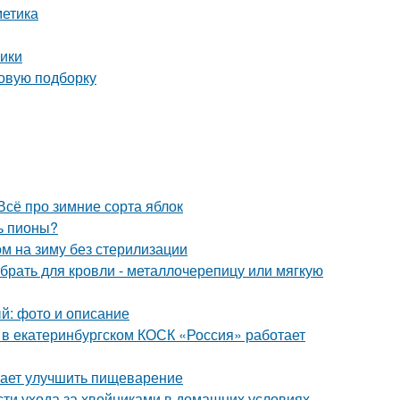
метика
ики
новую подборку
Всё про зимние сорта яблок
ь пионы?
м на зиму без стерилизации
брать для кровли - металлочерепицу или мягкую
ый: фото и описание
я в екатеринбургском КОСК «Россия» работает
гает улучшить пищеварение
сти ухода за хвойниками в домашних условиях