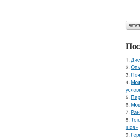
читат
Пос
1.
Дие
2.
Опы
3.
Поч
4.
Мож
услов
5.
Пер
6.
Мош
7.
Ран
8.
Теп
шов»
9.
Гер