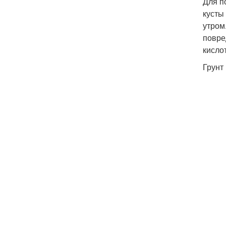
Для п
кусты
утром
повре
кисло
Грунт 