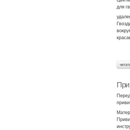
для г
удале
Гвозд
вокру
краса
читат
При
Перед
приви
Матер
Приви
инстр