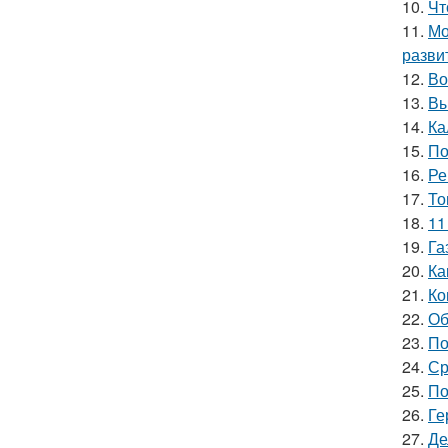
10.
Чт
11.
Мо
разви
12.
Во
13.
Вы
14.
Ка
15.
По
16.
Ре
17.
То
18.
11
19.
Га
20.
Ка
21.
Ко
22.
Об
23.
По
24.
Ср
25.
По
26.
Ге
27.
Де