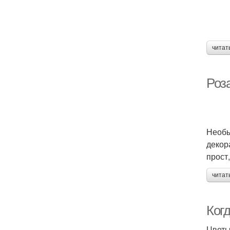
читат
Роза
Необы
декор
прост
читат
Ког
Цветы