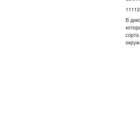
11112
В дик
котор
сорта
окруж