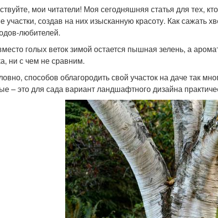
ствуйте, мои читатели! Моя сегодняшняя статья для тех, к
е участки, создав на них изысканную красоту. Как сажать х
одов-любителей.
вместо голых веток зимой остается пышная зелень, а арома
а, ни с чем не сравним.
ловно, способов облагородить свой участок на даче так мно
ые – это для сада вариант ландшафтного дизайна практич