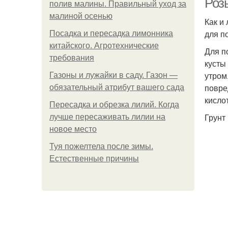
Розы
полив малины. Правильный уход за
малиной осенью
Как и
для п
Посадка и пересадка лимонника
китайского. Агротехнические
Для п
требования
кусты
утром
Газоны и лужайки в саду. Газон —
повре
обязательный атрибут вашего сада
кисло
Пересадка и обрезка лилий. Когда
Грунт 
лучше пересаживать лилии на
новое место
Туя пожелтела после зимы.
Естественные причины