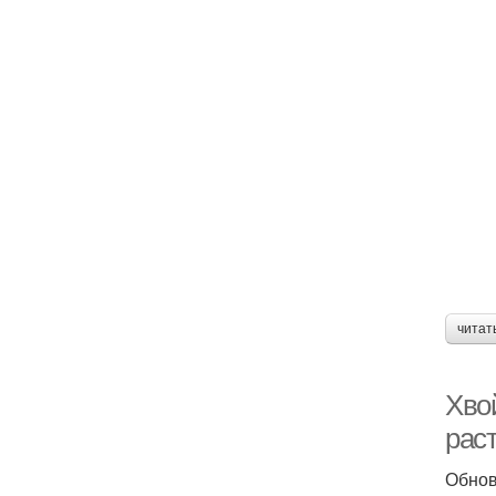
читат
Хво
рас
Обно