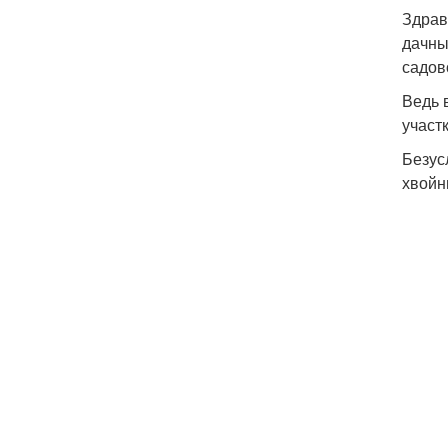
Здрав
дачны
садов
Ведь 
участк
Безус
хвойн