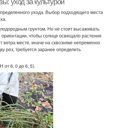
ы: уход за культурой
определенного ухода. Выбор подходящего места
ха.
плодородным грунтом. Но не стоит высаживать
й ориентации, чтобы солнце освещало растения
 ветра месте, иначе на сквозняке непременно
ку роз, требуется заранее определить
от 6, 0 до 6, 5).