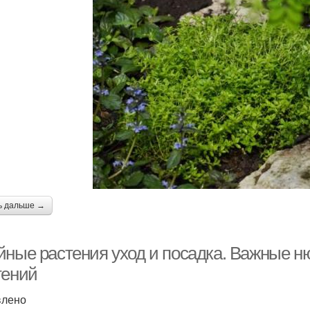
ь дальше →
йные растения уход и посадка. Важные н
тений
влено