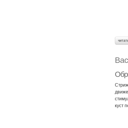
читат
Вас
Обре
Стриж
движе
стиму
куст 