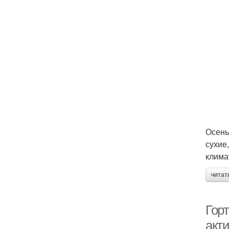
Осень
сухие
клима
читат
Гор
акти