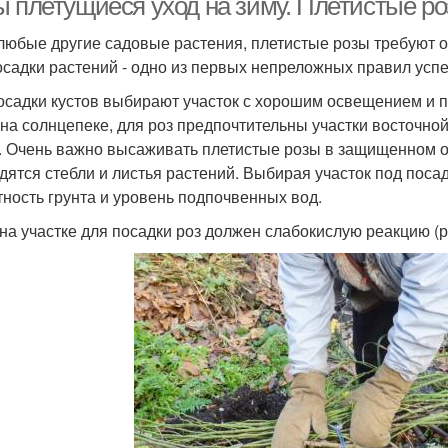
 плетущиеся уход на зиму. Плетистые роз
 любые другие садовые растения, плетистые розы требуют 
осадки растений - одно из первых непреложных правил успе
осадки кустов выбирают участок с хорошим освещением и 
 на солнцепеке, для роз предпочтительны участки восточно
. Очень важно высаживать плетистые розы в защищенном от
дятся стебли и листья растений. Выбирая участок под посад
тность грунта и уровень подпочвенных вод.
на участке для посадки роз должен слабокислую реакцию (рН 