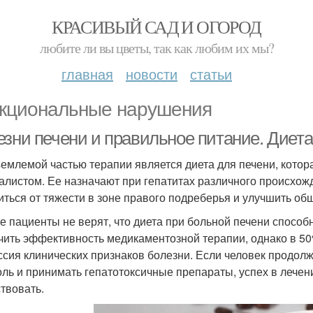
КРАСИВЫЙ САД И ОГОРОД
любите ли вы цветы, так как любим их мы?
главная
новости
статьи
кциональные нарушения
езни печени и правильное питание. Диета
емлемой частью терапии является диета для печени, котор
алистом. Ее назначают при гепатитах различного происхожд
иться от тяжести в зоне правого подреберья и улучшить об
е пациенты не верят, что диета при больной печени спосо
чить эффективность медикаментозной терапии, однако в 50
ссия клинических признаков болезни. Если человек продолж
оль и принимать гепатотоксичные препараты, успех в лече
ствовать.