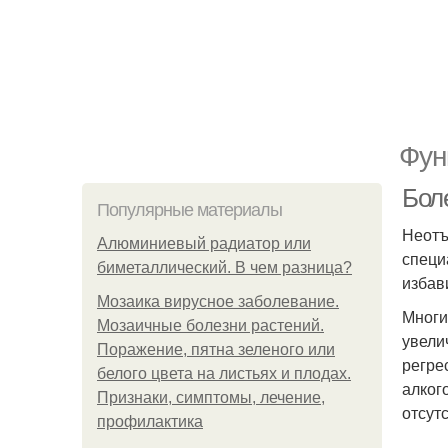
Фун
Бол
Популярные материалы
Неотъ
Алюминиевый радиатор или
специ
биметаллический. В чем разница?
избав
Мозаика вирусное заболевание.
Многи
Мозаичные болезни растений.
увели
Поражение, пятна зеленого или
регре
белого цвета на листьях и плодах.
алког
Признаки, симптомы, лечение,
отсут
профилактика