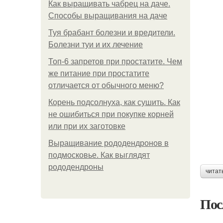
Как выращивать чабрец на даче.
Способы выращивания на даче
Туя брабант болезни и вредители.
Болезни туи и их лечение
Топ-6 запретов при простатите. Чем
же питание при простатите
отличается от обычного меню?
Корень подсолнуха, как сушить. Как
не ошибиться при покупке корней
или при их заготовке
Выращивание рододендронов в
подмосковье. Как выглядят
рододендроны
читат
Пос