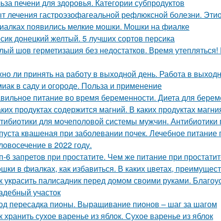
ьза печени для здоровья. Категории субпродуктов
т лечения гастроэзофагеальной рефлюксной болезни. Этио
иалках появились мелкие мошки. Мошки на фиалке
сик донецкий желтый. 5 лучших сортов персика
лый шов герметизация без недостатков. Время утепляться!
но ли принять на работу в выходной день. Работа в выход
иак в саду и огороде. Польза и применение
вильное питание во время беременности. Диета для береме
аких продуктах содержится магний. В каких продуктах магн
тибиотики для мочеполовой системы мужчин. Антибиотики
пуста квашеная при заболевании почек. Лечебное питание
ловосечение в 2022 году.
п-6 запретов при простатите. Чем же питание при простати
шки в фиалках, как избавиться. В каких цветах, преимущес
к украсить палисадник перед домом своими руками. Благоу
адебный участок
од пересадка пионы. Выращивание пионов – шаг за шагом
к хранить сухое варенье из яблок. Сухое варенье из яблок