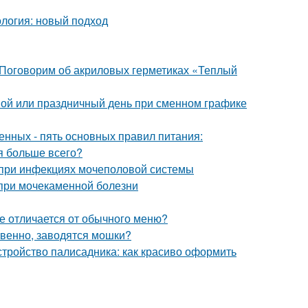
логия: новый подход
 Поговорим об акриловых герметиках «Теплый
ной или праздничный день при сменном графике
нных - пять основных правил питания:
ия больше всего?
 при инфекциях мочеполовой системы
 при мочекаменной болезни
те отличается от обычного меню?
твенно, заводятся мошки?
стройство палисадника: как красиво оформить