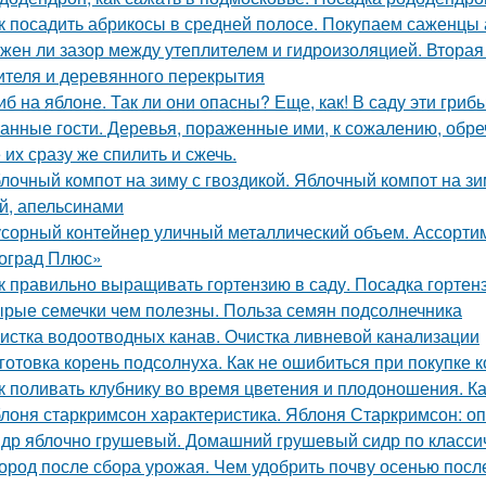
к посадить абрикосы в средней полосе. Покупаем саженцы
жен ли зазор между утеплителем и гидроизоляцией. Втора
ителя и деревянного перекрытия
иб на яблоне. Так ли они опасны? Еще, как! В саду эти гри
анные гости. Деревья, пораженные ими, к сожалению, обре
 их сразу же спилить и сжечь.
лочный компот на зиму с гвоздикой. Яблочный компот на з
й, апельсинами
сорный контейнер уличный металлический объем. Ассорти
оград Плюс»
к правильно выращивать гортензию в саду. Посадка гортен
рые семечки чем полезны. Польза семян подсолнечника
истка водоотводных канав. Очистка ливневой канализации
готовка корень подсолнуха. Как не ошибиться при покупке к
к поливать клубнику во время цветения и плодоношения. К
лоня старкримсон характеристика. Яблоня Старкримсон: оп
др яблочно грушевый. Домашний грушевый сидр по класси
ород после сбора урожая. Чем удобрить почву осенью посл