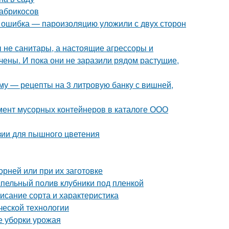
 абрикосов
я ошибка — пароизоляцию уложили с двух сторон
бы не санитары, а настоящие агрессоры и
чены. И пока они не заразили рядом растущие,
иму — рецепты на 3 литровую банку с вишней,
мент мусорных контейнеров в каталоге ООО
зии для пышного цветения
орней или при их заготовке
апельный полив клубники под пленкой
исание сорта и характеристика
ческой технологии
е уборки урожая