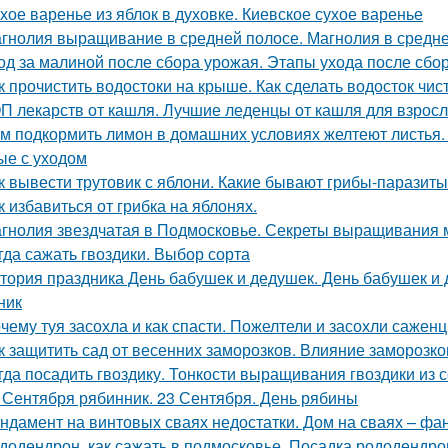
хое варенье из яблок в духовке. Киевское сухое варенье
гнолия выращивание в средней полосе. Магнолия в средне
од за малиной после сбора урожая. Этапы ухода после сбо
к прочистить водостоки на крыше. Как сделать водосток чи
П лекарств от кашля. Лучшие леденцы от кашля для взрос
м подкормить лимон в домашних условиях желтеют листья.
ые с уходом
к вывести трутовик с яблони. Какие бывают грибы-паразит
к избавиться от грибка на яблонях.
гнолия звездчатая в Подмосковье. Секреты выращивания 
гда сажать гвоздики. Выбор сорта
тория праздника День бабушек и дедушек. День бабушек и д
ник
чему туя засохла и как спасти. Пожелтели и засохли саженц
к защитить сад от весенних заморозков. Влияние заморозк
гда посадить гвоздику. Тонкости выращивания гвоздики из 
 Сентября рябинник. 23 Сентября. День рябины
ндамент на винтовых сваях недостатки. Дом на сваях – фа
додендрон, как сажать в подмосковье. Посадка рододендро