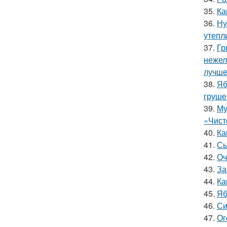
35.
Ка
36.
Ну
утепл
37.
Гр
нежел
лучше
38.
Яб
груше
39.
Му
«Чист
40.
Ка
41.
Сы
42.
Оч
43.
За
44.
Ка
45.
Яб
46.
Си
47.
Ог