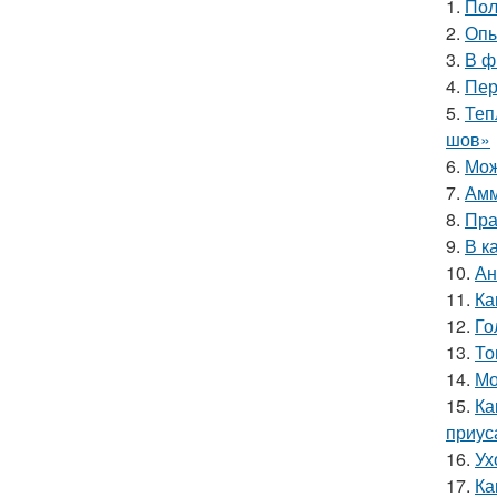
1.
Пол
2.
Опы
3.
В ф
4.
Пер
5.
Теп
шов»
6.
Мож
7.
Амм
8.
Пра
9.
В к
10.
Ан
11.
Ка
12.
Го
13.
То
14.
Мо
15.
Ка
приус
16.
Ух
17.
Ка