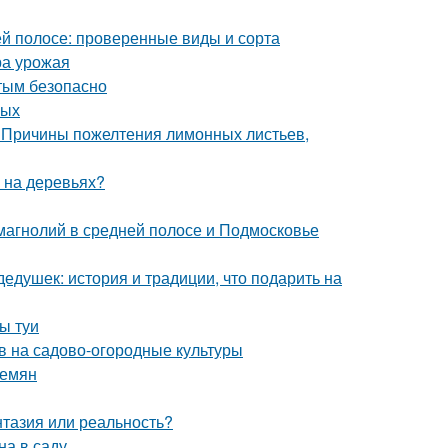
й полосе: проверенные виды и сорта
ра урожая
стым безопасно
лых
 Причины пожелтения лимонных листьев,
ы на деревьях?
магнолий в средней полосе и Подмосковье
едушек: история и традиции, что подарить на
ы туи
ов на садово-огородные культуры
семян
нтазия или реальность?
на в саду