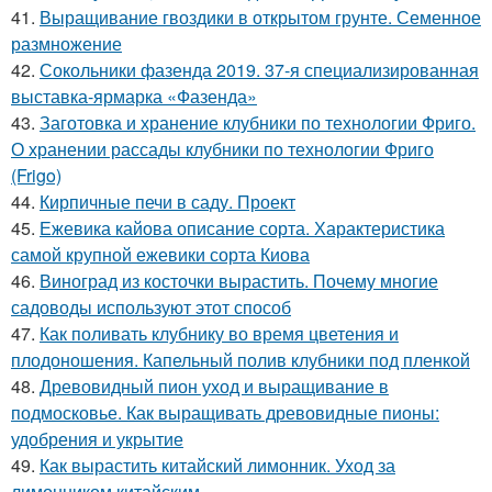
41.
Выращивание гвоздики в открытом грунте. Семенное
размножение
42.
Сокольники фазенда 2019. 37-я специализированная
выставка-ярмарка «Фазенда»
43.
Заготовка и хранение клубники по технологии Фриго.
О хранении рассады клубники по технологии Фриго
(Frigo)
44.
Кирпичные печи в саду. Проект
45.
Ежевика кайова описание сорта. Характеристика
самой крупной ежевики сорта Киова
46.
Виноград из косточки вырастить. Почему многие
садоводы используют этот способ
47.
Как поливать клубнику во время цветения и
плодоношения. Капельный полив клубники под пленкой
48.
Древовидный пион уход и выращивание в
подмосковье. Как выращивать древовидные пионы:
удобрения и укрытие
49.
Как вырастить китайский лимонник. Уход за
лимонником китайским