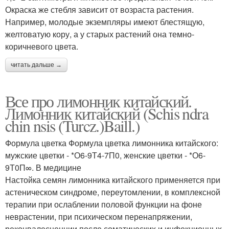
Окраска же стебля зависит от возраста растения.
Например, молодые экземпляры имеют блестящую,
желтоватую кору, а у старых растений она темно-
коричневого цвета.
читать дальше →
Все про лимонник китайский.
Лимонник китайский (Schis ndra
chin nsis (Turcz.)Baill.)
Формула цветка Формула цветка лимонника китайского:
мужские цветки - *О6-9Т4-7П0, женские цветки - *О6-
9Т0П∞. В медицине
Настойка семян лимонника китайского применяется при
астеническом синдроме, переутомлении, в комплексной
терапии при ослаблении половой функции на фоне
неврастении, при психическом перенапряжении,
реконвалесценции после соматических и инфекционных