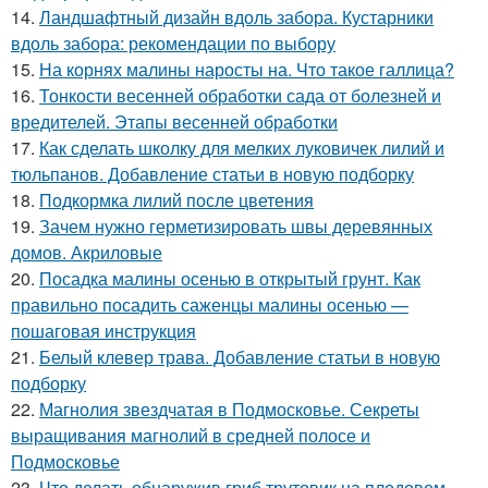
14.
Ландшафтный дизайн вдоль забора. Кустарники
вдоль забора: рекомендации по выбору
15.
На корнях малины наросты на. Что такое галлица?
16.
Тонкости весенней обработки сада от болезней и
вредителей. Этапы весенней обработки
17.
Как сделать школку для мелких луковичек лилий и
тюльпанов. Добавление статьи в новую подборку
18.
Подкормка лилий после цветения
19.
Зачем нужно герметизировать швы деревянных
домов. Акриловые
20.
Посадка малины осенью в открытый грунт. Как
правильно посадить саженцы малины осенью —
пошаговая инструкция
21.
Белый клевер трава. Добавление статьи в новую
подборку
22.
Магнолия звездчатая в Подмосковье. Секреты
выращивания магнолий в средней полосе и
Подмосковье
23.
Что делать обнаружив гриб трутовик на плодовом