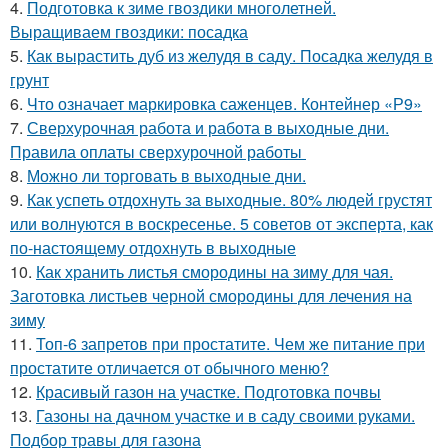
4.
Подготовка к зиме гвоздики многолетней.
Выращиваем гвоздики: посадка
5.
Как вырастить дуб из желудя в саду. Посадка желудя в
грунт
6.
Что означает маркировка саженцев. Контейнер «Р9»
7.
Сверхурочная работа и работа в выходные дни.
Правила оплаты сверхурочной работы
8.
Можно ли торговать в выходные дни.
9.
Как успеть отдохнуть за выходные. 80% людей грустят
или волнуются в воскресенье. 5 советов от эксперта, как
по-настоящему отдохнуть в выходные
10.
Как хранить листья смородины на зиму для чая.
Заготовка листьев черной смородины для лечения на
зиму
11.
Топ-6 запретов при простатите. Чем же питание при
простатите отличается от обычного меню?
12.
Красивый газон на участке. Подготовка почвы
13.
Газоны на дачном участке и в саду своими руками.
Подбор травы для газона