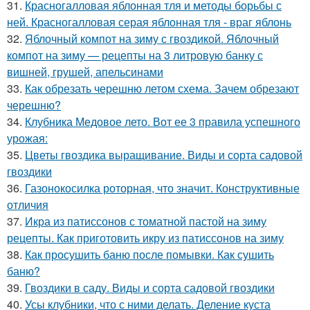
31.
Красногалловая яблонная тля и методы борьбы с
ней. Красногалловая серая яблонная тля - враг яблонь
32.
Яблочный компот на зиму с гвоздикой. Яблочный
компот на зиму — рецепты на 3 литровую банку с
вишней, грушей, апельсинами
33.
Как обрезать черешню летом схема. Зачем обрезают
черешню?
34.
Клубника Медовое лето. Вот ее 3 правила успешного
урожая:
35.
Цветы гвоздика выращивание. Виды и сорта садовой
гвоздики
36.
Газонокосилка роторная, что значит. Конструктивные
отличия
37.
Икра из патиссонов с томатной пастой на зиму
рецепты. Как приготовить икру из патиссонов на зиму
38.
Как просушить баню после помывки. Как сушить
баню?
39.
Гвоздики в саду. Виды и сорта садовой гвоздики
40.
Усы клубники, что с ними делать. Деление куста