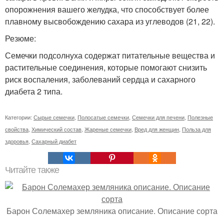
опорожнения вашего желудка, что способствует более
плавному высвобождению сахара из углеводов (21, 22).
Резюме:
Семечки подсолнуха содержат питательные вещества и
растительные соединения, которые помогают снизить
риск воспаления, заболеваний сердца и сахарного
диабета 2 типа.
Категории:
Сырые семечки
,
Полосатые семечки
,
Семечки для печени
,
Полезные
свойства
,
Химический состав
,
Жареные семечки
,
Вред для женщин
,
Польза для
здоровья
,
Сахарный диабет
Читайте также
Барон Солемахер земляника описание. Описание сорта