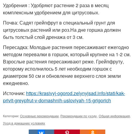
Удобрения : Удобряют растение 2 раза в месяц
комплексным удобрением для цитрусовых.
Почва: Садят грейпфрут в специальный грунт для
цитрусовых растений или роз.На дне горшка должен
быть толстый слой дренажа от 3 см.
Пересадка: Молодые растения пересаживают ежегодно
методом перевалки в горшок, который крупнее на 1-2 см.
Взрослые растения пересаживают реже. Грейпфруту,
которому исполнилось 5 лет необходим горшок с
диаметром 50 см и обновление верхнего слоя земли
ежедневно.
Источник:
https://krasivyj-ogorod.zelynyjsad.info/stati/kak-
privit-greypfrut-v-domashnih-usloviyah-15-grigorich
Категории:
Основные рекомендации
,
Рекомендации по уходу
,
Общая информация
,
Уход в домашних условиях