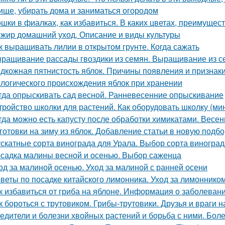
ище, убирать дома и заниматься огородом
шки в фиалках, как избавиться. В каких цветах, преимущес
жир домашний уход. Описание и виды культуры
к выращивать лилии в открытом грунте. Когда сажать
ращивание рассады гвоздики из семян. Выращивание из с
дкожная пятнистость яблок. Причины появления и признак
логического происхождения яблок при хранении
гда опрыскивать сад весной. Ранневесенние опрыскивание
тройство школки для растений. Как оборудовать школку (м
гда можно есть капусту после обработки химикатами. Весенн
готовки на зиму из яблок. Добавление статьи в новую подбо
скатные сорта винограда для Урала. Выбор сорта виногра
садка малины весной и осенью. Выбор саженца
од за малиной осенью. Уход за малиной с ранней осени
веты по посадке китайского лимонника. Уход за лимоннико
к избавиться от гриба на яблоне. Информация о заболеван
к бороться с трутовиком. Грибы-трутовики. Друзья и враги н
едители и болезни хвойных растений и борьба с ними. Бол