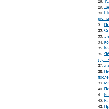
28.
Ту
29.
Де
30.
Шк
реали
31.
По
32.
Оп
33.
Зи
34.
Ко
35.
Ко
36.
Яб
груше
37.
За
38.
Пи
после
39.
Ма
40.
По
41.
Ко
42.
Ка
43.
Пр