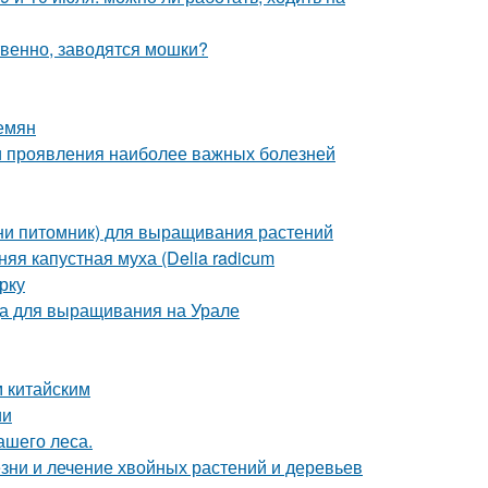
твенно, заводятся мошки?
емян
и проявления наиболее важных болезней
ини питомник) для выращивания растений
яя капустная муха (Delia radicum
рку
да для выращивания на Урале
м китайским
ии
ашего леса.
езни и лечение хвойных растений и деревьев