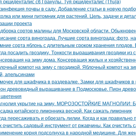
я окциденталис с6 Гранулы. Туя окциденталис (Thuja)
зинфекция почвы в саду. Добавление статьи в новую подбо
олка или мини питомник для растений. Цель, задачи и дет
зации проекта
дборка сортов малины для Московской области. Обыкнове
исание сорта винограда. Лучшие сорта винограда: фото, на
мние сорта яблонь с длительным сроком хранения плодов. 
гда посадить гвоздику. Тонкости выращивания гвоздики из 
нсервация на зиму дома. Консервация жилых и хозяйствен
лочный компот на зиму с гвоздикой. Яблочный компот на з
й, апельсинами
мочек для шкафчика в раздевалке. Замки для шкафчиков в 
он древовидный выращивание в Подмосковье. Пион древов
 цветения
гнолия укрытие на зиму. МОРОЗОСТОЙКИЕ МАГНОЛИИ
садка китайского лимонника весной. Как сажать лимонник
гда пересаживать и обрезать лилии. Когда и как правильно
к очистить садовый инструмент от ржавчины. Как очистить
именение корня подсолнуха в народной медицине. Для жен