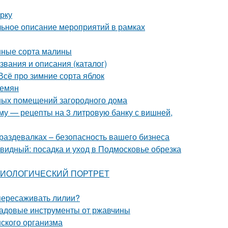
рку
альное описание мероприятий в рамках
нные сорта малины
звания и описания (каталог)
Всё про зимние сорта яблок
семян
ных помещений загородного дома
иму — рецепты на 3 литровую банку с вишней,
раздевалках – безопасность вашего бизнеса
идный: посадка и уход в Подмосковье обрезка
: БИОЛОГИЧЕСКИЙ ПОРТРЕТ
 пересаживать лилии?
 садовые инструменты от ржавчины
ского организма