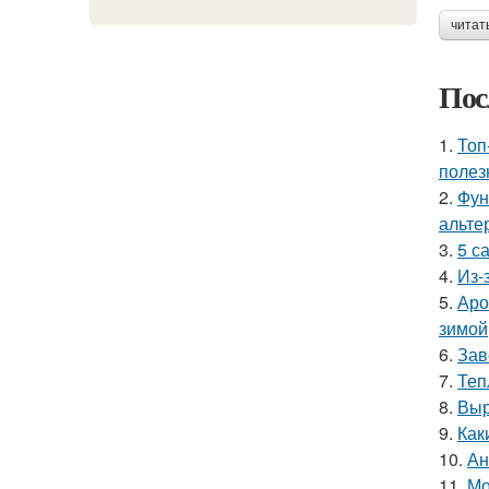
читат
Пос
1.
Топ
полез
2.
Фун
альте
3.
5 с
4.
Из-
5.
Аро
зимой
6.
Зав
7.
Теп
8.
Выр
9.
Как
10.
Ан
11.
Мо