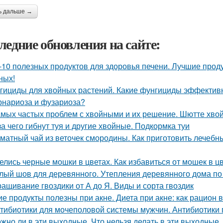
ь дальше →
ледние обновления на сайте:
-10 полезных продуктов для здоровья печени. Лучшие прод
ных!
гициды для хвойных растений. Какие фунгициды эффективн
рнариоза и фузариоза?
амых частых проблем с хвойными и их решение. Шютте хво
за чего гибнут туя и другие хвойные. Подкормка туи
матный чай из веточек смородины. Как приготовить лечебн
елись черные мошки в цветах. Как избавиться от мошек в 
лый шов для деревянного. Утепления деревянного дома по
ащивание гвоздики от А до Я. Виды и сорта гвоздик
ие продукты полезны при акне. Диета при акне: как рацион 
тибиотики для мочеполовой системы мужчин. Антибиотики
жно ли в эти выходные. Что нельзя делать в эти выходные, 