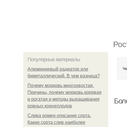
Рос
Популярные материалы
Ч
Алюминиевый радиатор или
биметаллический. В чем разница?
Почему морковь многохвостая.
Причины, почему морковь корявая
и рогатая и методы выращивания
Бол
ровных корнеплодов
Слива ромен описание сорта.
Какие сорта слив наиболее