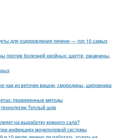
укты для оздоровления печени — топ 10 самых
ы против болезней хвойных: шютте, ржавчины,
йных
ые чаи из веточек вишни, смородины, шиповника
цветах: проверенные методы
 технологии Теплый шов
влияет на выработку кожного сала?
 при инфекциях мочеполовой системы
9 и 10 июля: можно ли работать, ходить на