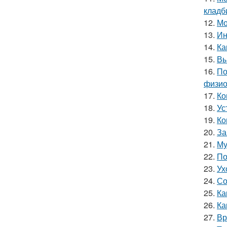
кладб
12.
Мо
13.
Ин
14.
Ка
15.
Вы
16.
По
физио
17.
Ко
18.
Ус
19.
Ко
20.
За
21.
Му
22.
По
23.
Ух
24.
Со
25.
Ка
26.
Ка
27.
Вр