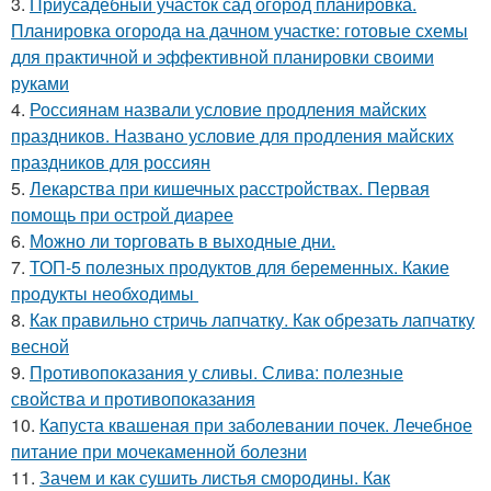
3.
Приусадебный участок сад огород планировка.
Планировка огорода на дачном участке: готовые схемы
для практичной и эффективной планировки своими
руками
4.
Россиянам назвали условие продления майских
праздников. Названо условие для продления майских
праздников для россиян
5.
Лекарства при кишечных расстройствах. Первая
помощь при острой диарее
6.
Можно ли торговать в выходные дни.
7.
ТОП-5 полезных продуктов для беременных. Какие
продукты необходимы
8.
Как правильно стричь лапчатку. Как обрезать лапчатку
весной
9.
Противопоказания у сливы. Слива: полезные
свойства и противопоказания
10.
Капуста квашеная при заболевании почек. Лечебное
питание при мочекаменной болезни
11.
Зачем и как сушить листья смородины. Как