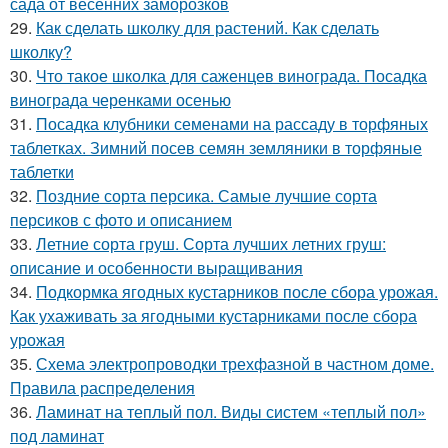
сада от весенних заморозков
29.
Как сделать школку для растений. Как сделать
школку?
30.
Что такое школка для саженцев винограда. Посадка
винограда черенками осенью
31.
Посадка клубники семенами на рассаду в торфяных
таблетках. Зимний посев семян земляники в торфяные
таблетки
32.
Поздние сорта персика. Самые лучшие сорта
персиков с фото и описанием
33.
Летние сорта груш. Сорта лучших летних груш:
описание и особенности выращивания
34.
Подкормка ягодных кустарников после сбора урожая.
Как ухаживать за ягодными кустарниками после сбора
урожая
35.
Схема электропроводки трехфазной в частном доме.
Правила распределения
36.
Ламинат на теплый пол. Виды систем «теплый пол»
под ламинат