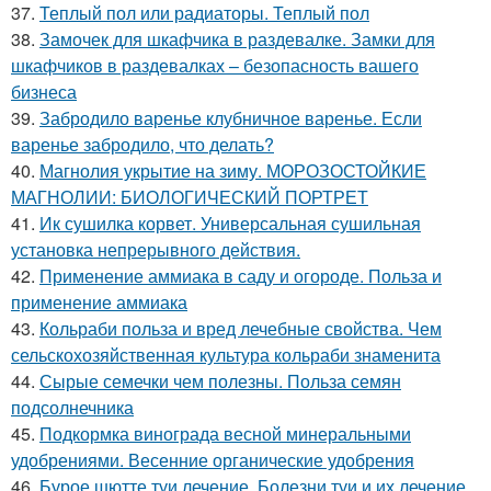
37.
Теплый пол или радиаторы. Теплый пол
38.
Замочек для шкафчика в раздевалке. Замки для
шкафчиков в раздевалках – безопасность вашего
бизнеса
39.
Забродило варенье клубничное варенье. Если
варенье забродило, что делать?
40.
Магнолия укрытие на зиму. МОРОЗОСТОЙКИЕ
МАГНОЛИИ: БИОЛОГИЧЕСКИЙ ПОРТРЕТ
41.
Ик сушилка корвет. Универсальная сушильная
установка непрерывного действия.
42.
Применение аммиака в саду и огороде. Польза и
применение аммиака
43.
Кольраби польза и вред лечебные свойства. Чем
сельскохозяйственная культура кольраби знаменита
44.
Сырые семечки чем полезны. Польза семян
подсолнечника
45.
Подкормка винограда весной минеральными
удобрениями. Весенние органические удобрения
46.
Бурое шютте туи лечение. Болезни туи и их лечение