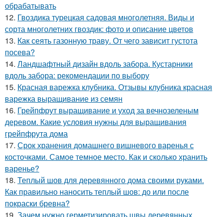
обрабатывать
12.
Гвоздика турецкая садовая многолетняя. Виды и
сорта многолетних гвоздик: фото и описание цветов
13.
Как сеять газонную траву. От чего зависит густота
посева?
14.
Ландшафтный дизайн вдоль забора. Кустарники
вдоль забора: рекомендации по выбору
15.
Красная варежка клубника. Отзывы клубника красная
варежка выращивание из семян
16.
Грейпфрут выращивание и уход за вечнозеленым
деревом. Какие условия нужны для выращивания
грейпфрута дома
17.
Срок хранения домашнего вишневого варенья с
косточками. Самое темное место. Как и сколько хранить
варенье?
18.
Теплый шов для деревянного дома своими руками.
Как правильно наносить теплый шов: до или после
покраски бревна?
19.
Зачем нужно герметизировать швы деревянных