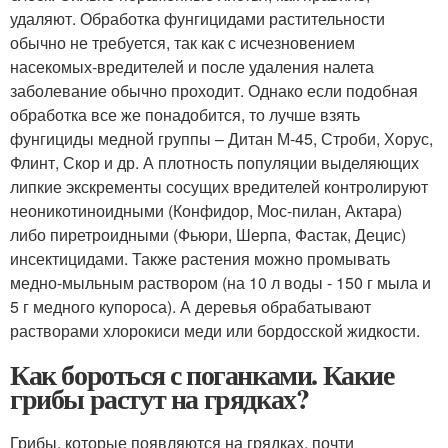
удаляют. Обработка фунгицидами растительности
обычно не требуется, так как с исчезновением
насекомых-вредителей и после удаления налета
заболевание обычно проходит. Однако если подобная
обработка все же понадобится, то лучше взять
фунгициды медной группы – Дитан М-45, Строби, Хорус,
Флинт, Скор и др. А плотность популяции выделяющих
липкие экскременты сосущих вредителей контролируют
неоникотиноидными (Конфидор, Мос-пилан, Актара)
либо пиретроидными (Фьюри, Шерпа, Фастак, Децис)
инсектицидами. Также растения можно промывать
медно-мыльным раствором (на 10 л воды - 150 г мыла и
5 г медного купороса). А деревья обрабатывают
растворами хлорокиси меди или бордосской жидкости.
Как бороться с поганками. Какие
грибы растут на грядках?
Грибы, которые появляются на грядках, почти