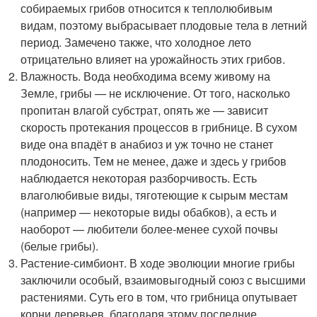
собираемых грибов относится к теплолюбивым
видам, поэтому выбрасывает плодовые тела в летний
период. Замечено также, что холодное лето
отрицательно влияет на урожайность этих грибов.
Влажность. Вода необходима всему живому на
Земле, грибы — не исключение. От того, насколько
пропитан влагой субстрат, опять же — зависит
скорость протекания процессов в грибнице. В сухом
виде она впадёт в анабиоз и уж точно не станет
плодоносить. Тем не менее, даже и здесь у грибов
наблюдается некоторая разборчивость. Есть
влаголюбивые виды, тяготеющие к сырым местам
(например — некоторые виды обабков), а есть и
наоборот — любители более-менее сухой почвы
(белые грибы).
Растение-симбионт. В ходе эволюции многие грибы
заключили особый, взаимовыгодный союз с высшими
растениями. Суть его в том, что грибница опутывает
корни деревьев, благодаря этому последние