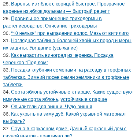
28.
Варенье из яблок с корицей быстрое. Прозрачное
варенье из яблок дольками — быстрый рецепт
29.
Правильное применение триходермы в
растениеводстве. Описание триходермы
30.
“10 нельзя” при выпадении волос. Мазь от витилиго
31.
Наглядная таблица болезней хвойных пород и меры
их защиты. Увядание (усыхание)
32.
Как вырастить виноград из черенка. Посадка
черенков "Под лом"
33.
Посадка клубники семенами на рассаду в торфяных
таблетках. Зимний посев семян земляники в торфяные
таблетки
34.
Сорта яблонь устойчивые к парше. Какие существуют
иммунные сорта яблонь, устойчивые к парше
35.
Опылители для вишни. Чудо-вишня
36.
Как укрыть на зиму дуб. Какой укрывной материал
выбрать?
37.
Сауна в каркасном доме. Дачный каркасный дом с
сауной внутри - практично ли?