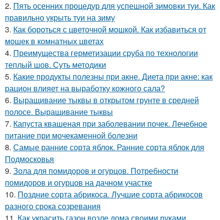
2.
Пять осенних процедур для успешной зимовки туи. Как
правильно укрыть туи на зиму
3.
Как бороться с цветочной мошкой. Как избавиться от
мошек в комнатных цветах
4.
Преимущества герметизации сруба по технологии
теплый шов. Суть методики
5.
Какие продукты полезны при акне. Диета при акне: как
рацион влияет на выработку кожного сала?
6.
Выращивание тыквы в открытом грунте в средней
полосе. Выращивание тыквы
7.
Капуста квашеная при заболевании почек. Лечебное
питание при мочекаменной болезни
8.
Самые ранние сорта яблок. Ранние сорта яблок для
Подмосковья
9.
Зола для помидоров и огурцов. Потребности
помидоров и огурцов на дачном участке
10.
Поздние сорта абрикоса. Лучшие сорта абрикосов
разного срока созревания
11.
Как украсить газон возле дома своими руками.