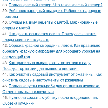
38.
Польза красный клевер. Что такое красный клевер?
39.
Рябинник народный праздник. Рябинник: народные
приметы
40.
Огурцы на зиму рецепты с мятой. Маринованные
огурцы с мятой
41.
Что делать осыпается слива. Почему осыпаются
плоды сливы и что делать
42.
Обрезка красной смородины летом. Как правильно
обрезать красную смородину для хорошего урожая на
следующий год
43.
Как правильно выращивать гортензию в саду.
Посадка гортензии для пышного цветения
44.
Как очистить садовый инструмент от ржавчины. Как
очистить садовые инструменты от ржавчины
45.
Польза капусты кольраби для организма человека.
От чего помогает излечиться
46.
Нужно ли срезать клубнику после плодоношения.
Обрезка клубники