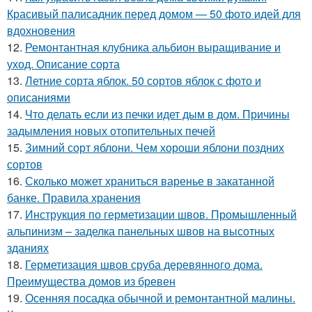
Красивый палисадник перед домом — 50 фото идей для
вдохновения
12.
Ремонтантная клубника альбион выращивание и
уход. Описание сорта
13.
Летние сорта яблок. 50 сортов яблок с фото и
описаниями
14.
Что делать если из печки идет дым в дом. Причины
задымления новых отопительных печей
15.
Зимний сорт яблони. Чем хороши яблони поздних
сортов
16.
Сколько может храниться варенье в закатанной
банке. Правила хранения
17.
Инструкция по герметизации швов. Промышленный
альпинизм – заделка панельных швов на высотных
зданиях
18.
Герметизация швов сруба деревянного дома.
Преимущества домов из бревен
19.
Осенняя посадка обычной и ремонтантной малины.