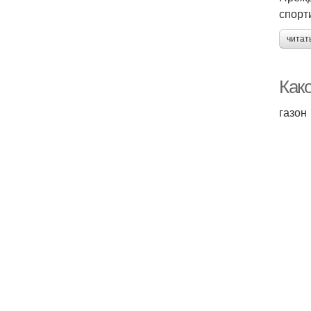
спорт
читат
Како
газон