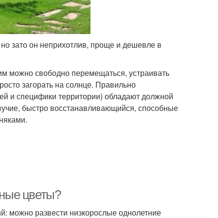
, но зато он неприхотлив, проще и дешевле в
ним можно свободно перемещаться, устраивать
просто загорать на солнце. Правильно
тей и специфики территории) обладают должной
живучие, быстро восстанавливающийся, способные
няками.
нные цветы?
ий: можно развести низкорослые однолетние