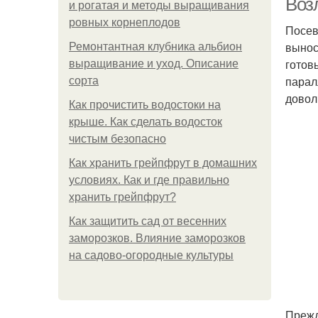
Воз
и рогатая и методы выращивания
ровных корнеплодов
Посев
вынос
Ремонтантная клубника альбион
готов
выращивание и уход. Описание
парал
сорта
довол
Как прочистить водостоки на
крыше. Как сделать водосток
чистым безопасно
Как хранить грейпфрут в домашних
условиях. Как и где правильно
хранить грейпфрут?
Как защитить сад от весенних
заморозков. Влияние заморозков
на садово-огородные культуры
Прежд