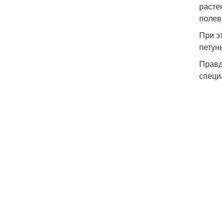
расте
полев
При э
петунь
Правд
специ