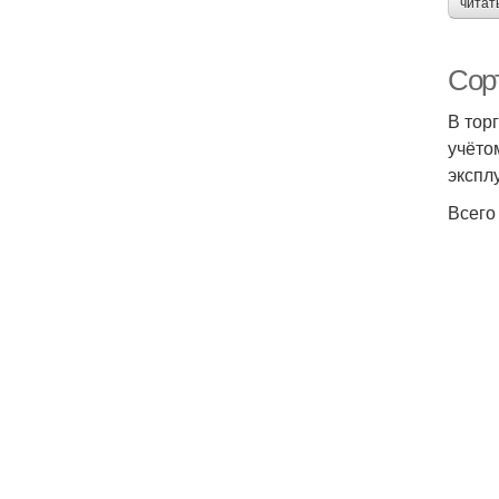
читат
Сор
В тор
учёто
экспл
Всего