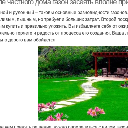
ле частного дома газон засеять вполне п
ной и рулонный – таковы основные разновидности газонов
ливым, пышным, но требует и больших затрат. Второй поскр
ым купить и правильно уложить. Вы избавляете себя от ожид
лельно теряете и радость от процесса его создания. Ваша л
ьно дорого вам обойдется.
е чем принять решение, нужно определиться с видом газо