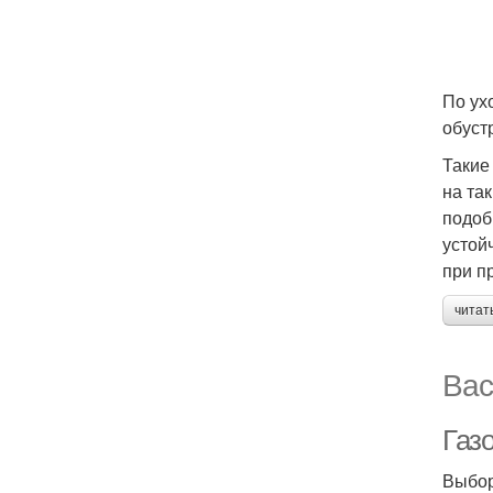
По ух
обуст
Такие
на та
подоб
устой
при п
читат
Вас
Газо
Выбор