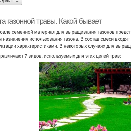
ь дальше →
та газонной травы. Какой бывает
говле семенной материал для выращивания газонов предста
м назначения использования газона. В состав смеси входя
уатации характеристиками. В некоторых случаях для выра
 различают 7 видов, используемых для этих целей трав: