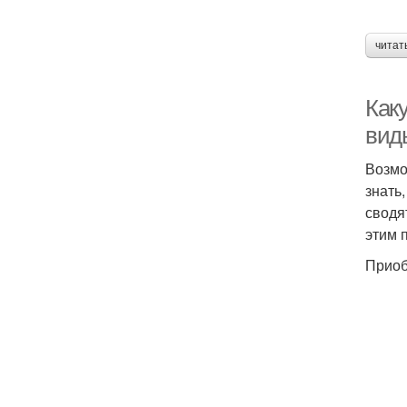
читат
Каку
вид
Возмо
знать
сводя
этим 
Приоб