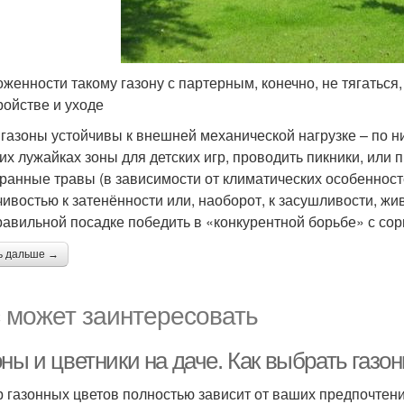
оженности такому газону с партерным, конечно, не тягаться
ройстве и уходе
 газоны устойчивы к внешней механической нагрузке – по 
ких лужайках зоны для детских игр, проводить пикники, или 
ранные травы (в зависимости от климатических особеннос
чивостью к затенённости или, наоборот, к засушливости, 
равильной посадке победить в «конкурентной борьбе» с сор
ь дальше →
 может заинтересовать
ны и цветники на даче. Как выбрать газо
 газонных цветов полностью зависит от ваших предпочтен