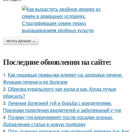
читать дальше →
Последние обновления на сайте:
1.
Как пищевые привычки влияют на здоровье печени.
Функции печени и ее болезни
2.
Обрезка курильского чая когда и как. Когда лучше
обрезать?
3.
Лечение болезней туй и борьба с вредителями.
Признаки появления вредителей и заболеваний у туи
4.
Почему туя коричневеет после посадки осенью.
Добавление статьи в новую подборку
5.
Пять осенних процедур для успешной зимовки туи. Как