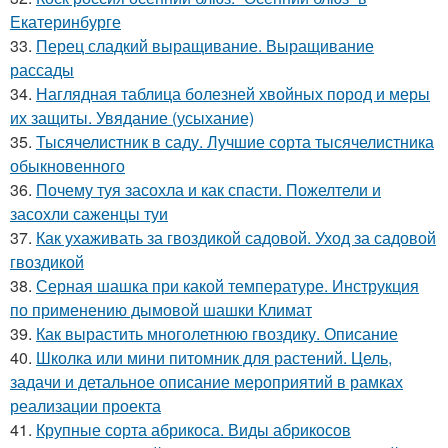
Екатеринбурге
33.
Перец сладкий выращивание. Выращивание
рассады
34.
Наглядная таблица болезней хвойных пород и меры
их защиты. Увядание (усыхание)
35.
Тысячелистник в саду. Лучшие сорта тысячелистника
обыкновенного
36.
Почему туя засохла и как спасти. Пожелтели и
засохли саженцы туи
37.
Как ухаживать за гвоздикой садовой. Уход за садовой
гвоздикой
38.
Серная шашка при какой температуре. Инструкция
по применению дымовой шашки Климат
39.
Как вырастить многолетнюю гвоздику. Описание
40.
Школка или мини питомник для растений. Цель,
задачи и детальное описание мероприятий в рамках
реализации проекта
41.
Крупные сорта абрикоса. Виды абрикосов