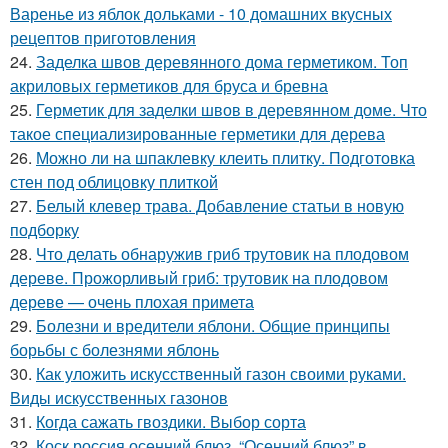
Варенье из яблок дольками - 10 домашних вкусных
рецептов приготовления
24.
Заделка швов деревянного дома герметиком. Топ
акриловых герметиков для бруса и бревна
25.
Герметик для заделки швов в деревянном доме. Что
такое специализированные герметики для дерева
26.
Можно ли на шпаклевку клеить плитку. Подготовка
стен под облицовку плиткой
27.
Белый клевер трава. Добавление статьи в новую
подборку
28.
Что делать обнаружив гриб трутовик на плодовом
дереве. Прожорливый гриб: трутовик на плодовом
дереве — очень плохая примета
29.
Болезни и вредители яблони. Общие принципы
борьбы с болезнями яблонь
30.
Как уложить искусственный газон своими руками.
Виды искусственных газонов
31.
Когда сажать гвоздики. Выбор сорта
32.
Коск россия осенний блюз. “Осенний блюз” в