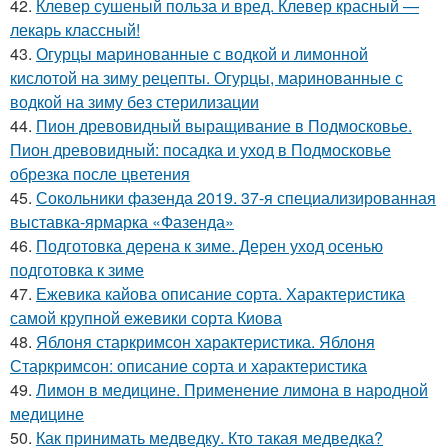
42.
Клевер сушеный польза и вред. Клевер красный —
лекарь классный!
43.
Огурцы маринованные с водкой и лимонной
кислотой на зиму рецепты. Огурцы, маринованные с
водкой на зиму без стерилизации
44.
Пион древовидный выращивание в Подмосковье.
Пион древовидный: посадка и уход в Подмосковье
обрезка после цветения
45.
Сокольники фазенда 2019. 37-я специализированная
выставка-ярмарка «Фазенда»
46.
Подготовка дерена к зиме. Дерен уход осенью
подготовка к зиме
47.
Ежевика кайова описание сорта. Характеристика
самой крупной ежевики сорта Киова
48.
Яблоня старкримсон характеристика. Яблоня
Старкримсон: описание сорта и характеристика
49.
Лимон в медицине. Применение лимона в народной
медицине
50.
Как принимать медведку. Кто такая медведка?