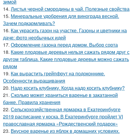
зимой
14.
Листья черной смородины в чай. Полезные свойства
15.
Минеральные удобрения для винограда весной.
Зачем подкармливать?
16.
Как украсить газон на участке. Газоны и цветники на
даче: фото необычных идей
17.
Оформление газона перед домом. Выбор сорта
18.
Какие плодовые деревья нельзя сажать рядом друг с
другом таблица. Какие плодовые деревья можно сажать
рядом
19.
Как вырастить грейпфрут на подоконнике.
Особенности выращивания
20.
Надо косить клубнику. Когда надо косить клубнику?
21.
Сколько может храниться варенье в закатанной
банке. Правила хранения
22.
Сельскохозяйственная ярмарка в Екатеринбурге
2019 расписание у коска. В Екатеринбурге пройдет VI
православная ярмарка «Рождественский подарок»
23.
Вкусное варенье из яблок в домашних условиях.