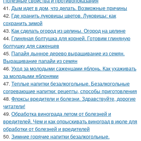
Полезные свойства и противопоказания
41.
Дым идет в дом, что делать. Возможные причины
42.
Где хранить луковицы цветов. Луковицы: как
сохранить зимой
43.
Как сделать огород из целины. Огород на целине
44.
Глиняная болтушка для корней. Готовим глиняную
болтушку для саженцев
45.
Папайя дынное дерево выращивание из семян.
Выращивание папайи из семян
46.
Уход за молодыми саженцами яблонь. Как ухаживать
за молодыми яблонями
47.
Теплые напитки безалкогольные. Безалкогольные
согревающие напитки: рецепты, способы приготовления
48.
Флоксы вредители и болезни. Здравствуйте, дорогие
читатели!
49.
Обработка винограда летом от болезней и
вредителей. Чем и как опрыскивать виноград в июле для
обработки от болезней и вредителей
50.
Зимние горячие напитки безалкогольные.