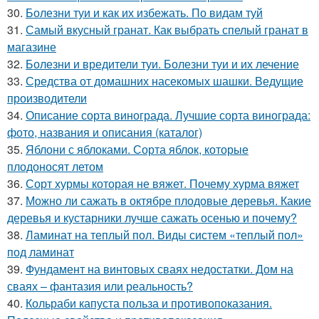
30.
Болезни туи и как их избежать. По видам туй
31.
Самый вкусный гранат. Как выбрать спелый гранат в
магазине
32.
Болезни и вредители туи. Болезни туи и их лечение
33.
Средства от домашних насекомых шашки. Ведущие
производители
34.
Описание сорта винограда. Лучшие сорта винограда:
фото, названия и описания (каталог)
35.
Яблони с яблоками. Сорта яблок, которые
плодоносят летом
36.
Сорт хурмы которая не вяжет. Почему хурма вяжет
37.
Можно ли сажать в октябре плодовые деревья. Какие
деревья и кустарники лучше сажать осенью и почему?
38.
Ламинат на теплый пол. Виды систем «теплый пол»
под ламинат
39.
Фундамент на винтовых сваях недостатки. Дом на
сваях – фантазия или реальность?
40.
Кольраби капуста польза и противопоказания.