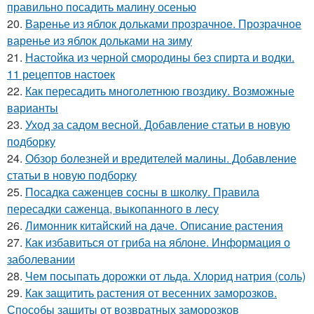
правильно посадить малину осенью
20.
Варенье из яблок дольками прозрачное. Прозрачное
варенье из яблок дольками на зиму
21.
Настойка из черной смородины без спирта и водки.
11 рецептов настоек
22.
Как пересадить многолетнюю гвоздику. Возможные
варианты
23.
Уход за садом весной. Добавление статьи в новую
подборку
24.
Обзор болезней и вредителей малины. Добавление
статьи в новую подборку
25.
Посадка саженцев сосны в школку. Правила
пересадки саженца, выкопанного в лесу
26.
Лимонник китайский на даче. Описание растения
27.
Как избавиться от гриба на яблоне. Информация о
заболевании
28.
Чем посыпать дорожки от льда. Хлорид натрия (соль)
29.
Как защитить растения от весенних заморозков.
Способы защиты от возвратных заморозков