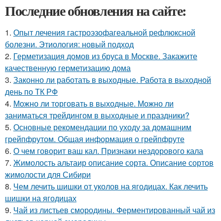
Последние обновления на сайте:
1.
Опыт лечения гастроэзофагеальной рефлюксной
болезни. Этиология: новый подход
2.
Герметизация домов из бруса в Москве. Закажите
качественную герметизацию дома
3.
Законно ли работать в выходные. Работа в выходной
день по ТК РФ
4.
Можно ли торговать в выходные. Можно ли
заниматься трейдингом в выходные и праздники?
5.
Основные рекомендации по уходу за домашним
грейпфрутом. Общая информация о грейпфруте
6.
О чем говорит ваш кал. Признаки нездорового кала
7.
Жимолость альтаир описание сорта. Описание сортов
жимолости для Сибири
8.
Чем лечить шишки от уколов на ягодицах. Как лечить
шишки на ягодицах
9.
Чай из листьев смородины. Ферментированный чай из