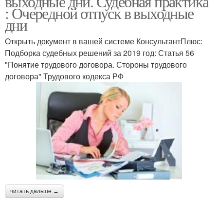
выходные дни. Судебная практика
: Очередной отпуск в выходные
дни
Отпуска с выходного
Открыть документ в вашей системе КонсультантПлюс:
Дни в отпуск
дня
Подборка судебных решений за 2019 год: Статья 56
"Понятие трудового договора. Стороны трудового
договора" Трудового кодекса РФ
Отпуск при сменном
графике
читать дальше →