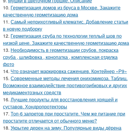
9.
Мушки в цветочном горшке. Описание
10.
Герметизация домов из бруса в Москве. Закажите
качественную герметизацию дома
11.
Самый неприхотливый клематис. Добавление статьи
в новую подборку
12.
Герметизация сруба по технологии теплый шов по
низкой цене. Закажите качественную герметизацию дома
13.
Необходимость в герметизации срубов. покраска
сруба , шлифовка , конопатка , комплексная отделка
фото
14.
Что означает маркировка саженцев. Контейнер «Р9»
15.
Современные методы лечения онихомикоза. Таблиц.
Возможное взаимодействие противогрибковых и других
медикаментозных средств
16.
Лучшие продукты для восстановления хрящей и
суставов. Хондропротекторы
17.
Топ-6 запретов при простатите. Чем же питание при
простатите отличается от обычного меню?
18.
Укрытие дерен на зиму. Популярные виды дёрена