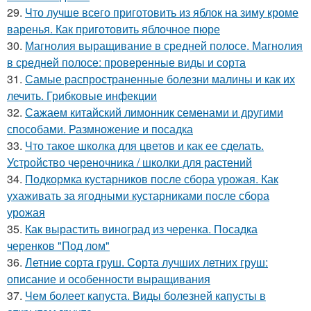
29.
Что лучше всего приготовить из яблок на зиму кроме
варенья. Как приготовить яблочное пюре
30.
Магнолия выращивание в средней полосе. Магнолия
в средней полосе: проверенные виды и сорта
31.
Самые распространенные болезни малины и как их
лечить. Грибковые инфекции
32.
Сажаем китайский лимонник семенами и другими
способами. Размножение и посадка
33.
Что такое школка для цветов и как ее сделать.
Устройство череночника / школки для растений
34.
Подкормка кустарников после сбора урожая. Как
ухаживать за ягодными кустарниками после сбора
урожая
35.
Как вырастить виноград из черенка. Посадка
черенков "Под лом"
36.
Летние сорта груш. Сорта лучших летних груш:
описание и особенности выращивания
37.
Чем болеет капуста. Виды болезней капусты в