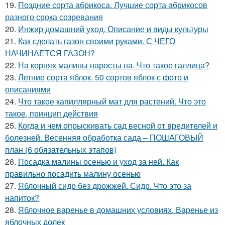
19.
Поздние сорта абрикоса. Лучшие сорта абрикосов
разного срока созревания
20.
Инжир домашний уход. Описание и виды культуры
21.
Как сделать газон своими руками. С ЧЕГО
НАЧИНАЕТСЯ ГАЗОН?
22.
На корнях малины наросты на. Что такое галлица?
23.
Летние сорта яблок. 50 сортов яблок с фото и
описаниями
24.
Что такое капиллярный мат для растений. Что это
такое, принцип действия
25.
Когда и чем опрыскивать сад весной от вредителей и
болезней. Весенняя обработка сада – ПОШАГОВЫЙ
план (6 обязательных этапов)
26.
Посадка малины осенью и уход за ней. Как
правильно посадить малину осенью
27.
Яблочный сидр без дрожжей. Сидр. Что это за
напиток?
28.
Яблочное варенье в домашних условиях. Варенье из
яблочных долек