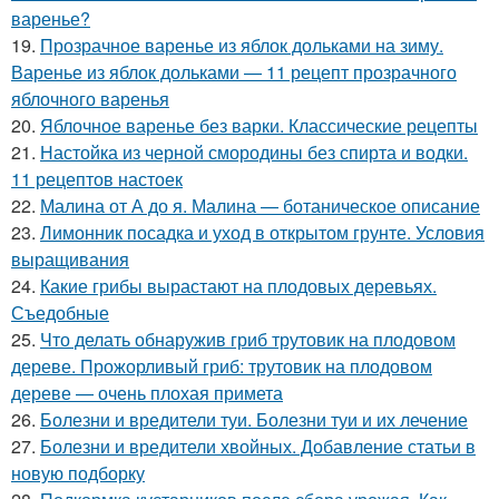
варенье?
19.
Прозрачное варенье из яблок дольками на зиму.
Варенье из яблок дольками — 11 рецепт прозрачного
яблочного варенья
20.
Яблочное варенье без варки. Классические рецепты
21.
Настойка из черной смородины без спирта и водки.
11 рецептов настоек
22.
Малина от А до я. Малина — ботаническое описание
23.
Лимонник посадка и уход в открытом грунте. Условия
выращивания
24.
Какие грибы вырастают на плодовых деревьях.
Съедобные
25.
Что делать обнаружив гриб трутовик на плодовом
дереве. Прожорливый гриб: трутовик на плодовом
дереве — очень плохая примета
26.
Болезни и вредители туи. Болезни туи и их лечение
27.
Болезни и вредители хвойных. Добавление статьи в
новую подборку