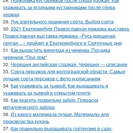
28.
Подкормка кустарников после сбора урожая. Как
ухаживать за ягодными кустарниками после сбора
урожая
29.
Лук длительного хранения сорта. Выбор сорта
30.
2021 Екатеринбург Православная ярмарка-выставка.
Православная выставка-ярмарка «Русь крещеная,
святая…» пройдет в Екатеринбурге в Святочные дни
31.
Как вырастить виноград из черенка. Посадка
черенков "Под лом"
32.
Черешня английская сладкая. Черешня — описание
33.
Сорта персиков для волгоградской области. Самые
лучшие сорта персиков с фото и описанием
34.
Как ухаживать за тыквой. Как выращивать и
ухаживать за тыквой в открытом грунте
35.
Как красить правильно забор. Покраска
металлического забора
36.
Из какого материала лучше. Материалы для
производства кухонь
37.
Как правильно выращивать гортензию в саду.