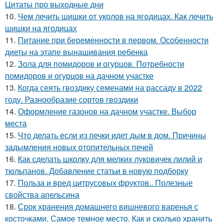
Цитаты про выходные дни
10.
Чем лечить шишки от уколов на ягодицах. Как лечить
шишки на ягодицах
11.
Питание при беременности в первом. Особенности
диеты на этапе вынашивания ребенка
12.
Зола для помидоров и огурцов. Потребности
помидоров и огурцов на дачном участке
13.
Когда сеять гвоздику семенами на рассаду в 2022
году. Разнообразие сортов гвоздики
14.
Оформление газонов на дачном участке. Выбор
места
15.
Что делать если из печки идет дым в дом. Причины
задымления новых отопительных печей
16.
Как сделать школку для мелких луковичек лилий и
тюльпанов. Добавление статьи в новую подборку
17.
Польза и вред цитрусовых фруктов.. Полезные
свойства апельсина
18.
Срок хранения домашнего вишневого варенья с
косточками. Самое темное место. Как и сколько хранить