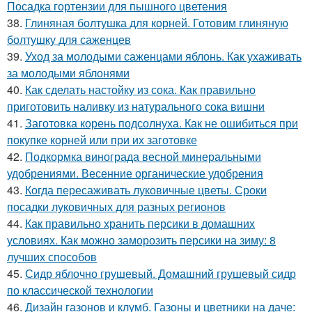
Посадка гортензии для пышного цветения
38.
Глиняная болтушка для корней. Готовим глиняную
болтушку для саженцев
39.
Уход за молодыми саженцами яблонь. Как ухаживать
за молодыми яблонями
40.
Как сделать настойку из сока. Как правильно
приготовить наливку из натурального сока вишни
41.
Заготовка корень подсолнуха. Как не ошибиться при
покупке корней или при их заготовке
42.
Подкормка винограда весной минеральными
удобрениями. Весенние органические удобрения
43.
Когда пересаживать луковичные цветы. Сроки
посадки луковичных для разных регионов
44.
Как правильно хранить персики в домашних
условиях. Как можно заморозить персики на зиму: 8
лучших способов
45.
Сидр яблочно грушевый. Домашний грушевый сидр
по классической технологии
46.
Дизайн газонов и клумб. Газоны и цветники на даче: