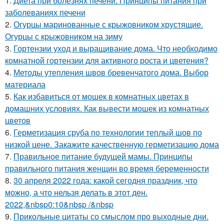
1.
Диета при болезнях печени. Принципы питания при
заболеваниях печени
2.
Огурцы маринованные с крыжовником хрустящие.
Огурцы с крыжовником на зиму
3.
Гортензии уход и выращивание дома. Что необходимо
комнатной гортензии для активного роста и цветения?
4.
Методы утепления швов бревенчатого дома. Выбор
материала
5.
Как избавиться от мошек в комнатных цветах в
домашних условиях. Как вывести мошек из комнатных
цветов
6.
Герметизация сруба по технологии теплый шов по
низкой цене. Закажите качественную герметизацию дома
7.
Правильное питание будущей мамы. Принципы
правильного питания женщин во время беременности
8.
30 апреля 2022 года: какой сегодня праздник, что
можно, а что нельзя делать в этот ден.
2022,&nbsp0:10&nbsp /&nbsp
9.
Прикольные цитаты со смыслом про выходные дни.