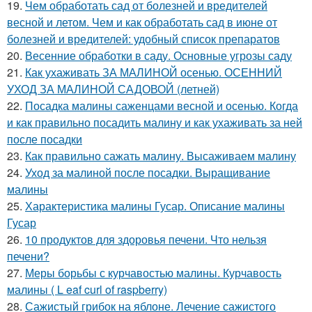
19.
Чем обработать сад от болезней и вредителей
весной и летом. Чем и как обработать сад в июне от
болезней и вредителей: удобный список препаратов
20.
Весенние обработки в саду. Основные угрозы саду
21.
Как ухаживать ЗА МАЛИНОЙ осенью. ОСЕННИЙ
УХОД ЗА МАЛИНОЙ САДОВОЙ (летней)
22.
Посадка малины саженцами весной и осенью. Когда
и как правильно посадить малину и как ухаживать за ней
после посадки
23.
Как правильно сажать малину. Высаживаем малину
24.
Уход за малиной после посадки. Выращивание
малины
25.
Характеристика малины Гусар. Описание малины
Гусар
26.
10 продуктов для здоровья печени. Что нельзя
печени?
27.
Меры борьбы с курчавостью малины. Курчавость
малины ( L eaf curl of raspberry)
28.
Сажистый грибок на яблоне. Лечение сажистого