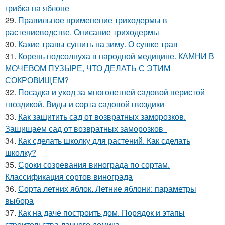
грибка на яблоне
29.
Правильное применение триходермы в
растениеводстве. Описание триходермы
30.
Какие травы сушить на зиму. О сушке трав
31.
Корень подсолнуха в народной медицине. КАМНИ В
МОЧЕВОМ ПУЗЫРЕ, ЧТО ДЕЛАТЬ С ЭТИМ
СОКРОВИЩЕМ?
32.
Посадка и уход за многолетней садовой перистой
гвоздикой. Виды и сорта садовой гвоздики
33.
Как защитить сад от возвратных заморозков.
Защищаем сад от возвратных заморозков
34.
Как сделать школку для растений. Как сделать
школку?
35.
Сроки созревания винограда по сортам.
Классификация сортов винограда
36.
Сорта летних яблок. Летние яблони: параметры
выбора
37.
Как на даче построить дом. Порядок и этапы
строительства дачного домика