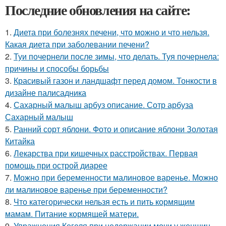
Последние обновления на сайте:
1.
Диета при болезнях печени, что можно и что нельзя.
Какая диета при заболевании печени?
2.
Туи почернели после зимы, что делать. Туя почернела:
причины и способы борьбы
3.
Красивый газон и ландшафт перед домом. Тонкости в
дизайне палисадника
4.
Сахарный малыш арбуз описание. Сотр арбуза
Сахарный малыш
5.
Ранний сорт яблони. Фото и описание яблони Золотая
Китайка
6.
Лекарства при кишечных расстройствах. Первая
помощь при острой диарее
7.
Можно при беременности малиновое варенье. Можно
ли малиновое варенье при беременности?
8.
Что категорически нельзя есть и пить кормящим
мамам. Питание кормящей матери.
9.
Упражнения Кегеля при недержании мочи у женщин.