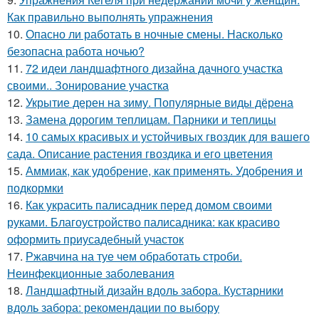
Как правильно выполнять упражнения
10.
Опасно ли работать в ночные смены. Насколько
безопасна работа ночью?
11.
72 идеи ландшафтного дизайна дачного участка
своими.. Зонирование участка
12.
Укрытие дерен на зиму. Популярные виды дёрена
13.
Замена дорогим теплицам. Парники и теплицы
14.
10 самых красивых и устойчивых гвоздик для вашего
сада. Описание растения гвоздика и его цветения
15.
Аммиак, как удобрение, как применять. Удобрения и
подкормки
16.
Как украсить палисадник перед домом своими
руками. Благоустройство палисадника: как красиво
оформить приусадебный участок
17.
Ржавчина на туе чем обработать строби.
Неинфекционные заболевания
18.
Ландшафтный дизайн вдоль забора. Кустарники
вдоль забора: рекомендации по выбору