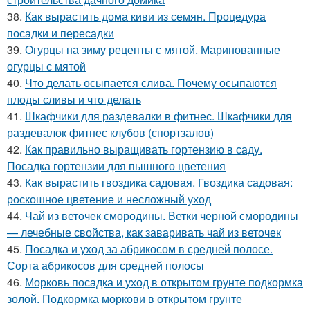
38.
Как вырастить дома киви из семян. Процедура
посадки и пересадки
39.
Огурцы на зиму рецепты с мятой. Маринованные
огурцы с мятой
40.
Что делать осыпается слива. Почему осыпаются
плоды сливы и что делать
41.
Шкафчики для раздевалки в фитнес. Шкафчики для
раздевалок фитнес клубов (спортзалов)
42.
Как правильно выращивать гортензию в саду.
Посадка гортензии для пышного цветения
43.
Как вырастить гвоздика садовая. Гвоздика садовая:
роскошное цветение и несложный уход
44.
Чай из веточек смородины. Ветки черной смородины
— лечебные свойства, как заваривать чай из веточек
45.
Посадка и уход за абрикосом в средней полосе.
Сорта абрикосов для средней полосы
46.
Морковь посадка и уход в открытом грунте подкормка
золой. Подкормка моркови в открытом грунте