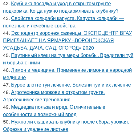
42.
Клубника посадка и уход в открытом грунте
подкормка. Когда нужно подкармливать клубнику?
43.
Свойства кольраби капуста. Капуста кольраби —
полезные и лечебные свойства
44.
Экспоцентр воронеж саженцы. ЭКСПОЦЕНТР ВГАУ
ПРИГЛАШАЕТ НА ЯРМАРКУ «ВОРОНЕЖСКАЯ
УСАДЬБА. ДАЧА. САД. ОГОРОД» 2020
45.
Паутинный клещ на туе меры борьбы. Вредители туй
и борьба с ними
46.
Лимон в медицине. Применение лимона в народной
медицине
47.
Бурое шютте туи лечение. Болезни туи и их лечение
48.
Агротехника моркови в открытом грунте.
Агротехнические требования
49.
Медведка польза и вред. Отличительные
особенности и возможный вред
50.
Нужно ли скашивать клубнику после сбора урожая.
Обрезка и удаление листьев