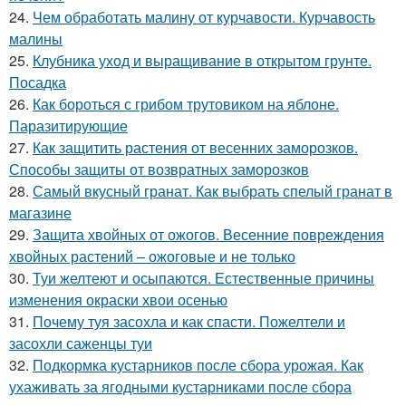
24.
Чем обработать малину от курчавости. Курчавость
малины
25.
Клубника уход и выращивание в открытом грунте.
Посадка
26.
Как бороться с грибом трутовиком на яблоне.
Паразитирующие
27.
Как защитить растения от весенних заморозков.
Способы защиты от возвратных заморозков
28.
Самый вкусный гранат. Как выбрать спелый гранат в
магазине
29.
Защита хвойных от ожогов. Весенние повреждения
хвойных растений – ожоговые и не только
30.
Туи желтеют и осыпаются. Естественные причины
изменения окраски хвои осенью
31.
Почему туя засохла и как спасти. Пожелтели и
засохли саженцы туи
32.
Подкормка кустарников после сбора урожая. Как
ухаживать за ягодными кустарниками после сбора