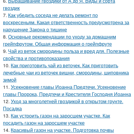
6.
Выращивание гвоздики от А до Я. Виды и сорта
гвоздик
7.
Как убедить соседа не делать ремонт по
воскресеньям. Какая ответственность предусмотрена за
нарушение Закона о тишине
8.
Основные рекомендации по уходу за домашним
грейпфрутом. Общая информация о грейпфруте
9.
Чай из веток смородины польза и вред для. Полезные
свойства и противопоказания
10.
Как приготовить чай из веточек. Как приготовить
лечебные чаи из веточек вишни, смородины, шиповника
зимой
11.
Усекновение главы Иоанна Предтечи. Усекновение
главы Пророка, Предтечи и Крестителя Господня Иоанна
12.
Уход за многолетней гвоздикой в открытом грунте.
Посадка
13.
Как устроить газон на заросшем участке. Как
посадить газон на заросшем участке
14.
Красивый газон на участке. Подготовка почвы