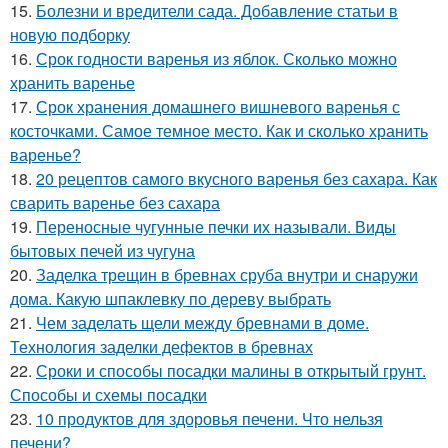
15.
Болезни и вредители сада. Добавление статьи в
новую подборку
16.
Срок годности варенья из яблок. Сколько можно
хранить варенье
17.
Срок хранения домашнего вишневого варенья с
косточками. Самое темное место. Как и сколько хранить
варенье?
18.
20 рецептов самого вкусного варенья без сахара. Как
сварить варенье без сахара
19.
Переносные чугунные печки их называли. Виды
бытовых печей из чугуна
20.
Заделка трещин в бревнах сруба внутри и снаружи
дома. Какую шпаклевку по дереву выбрать
21.
Чем заделать щели между бревнами в доме.
Технология заделки дефектов в бревнах
22.
Сроки и способы посадки малины в открытый грунт.
Способы и схемы посадки
23.
10 продуктов для здоровья печени. Что нельзя
печени?