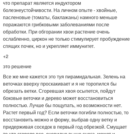
что препарат является индуктором
болезнеустойчивости. На личном опыте - хвойные,
пасленовые (томаты, баклажаны) намного меньше
поражаются грибковыми заболеваниями после
обработки. При обгорании хвои растение очень
ослабленно, циркон не только стимулирует пробуждение
спящих почек, но и укрепляет иммунитет.
+2
это решение
Все же мне кажется это туя пирамидальная. Зелень на
веточках вверху проскакивает и я не торопился бы
обрезать ветки. Сгоревшая хвоя осыпется, пойдут
боковые веточки и дерево может восстановиться
полностью. Лучше бы пощупать, но возможности нет.
Растет первый год? Если веточки погибли полностью, то
восстановить можно и форму, выбрав одну ветку и
придерживая соседок в первый год обрезкой. Смущает
то что сгорело все, очевидно выше снега, может и