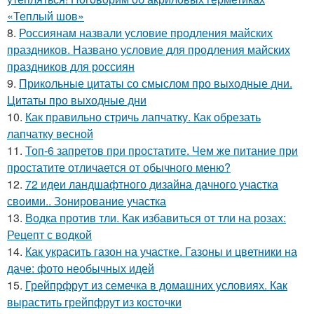
«Теплый шов»
8.
Россиянам назвали условие продления майских
праздников. Названо условие для продления майских
праздников для россиян
9.
Прикольные цитаты со смыслом про выходные дни.
Цитаты про выходные дни
10.
Как правильно стричь лапчатку. Как обрезать
лапчатку весной
11.
Топ-6 запретов при простатите. Чем же питание при
простатите отличается от обычного меню?
12.
72 идеи ландшафтного дизайна дачного участка
своими.. Зонирование участка
13.
Водка против тли. Как избавиться от тли на розах:
Рецепт с водкой
14.
Как украсить газон на участке. Газоны и цветники на
даче: фото необычных идей
15.
Грейпрфрут из семечка в домашних условиях. Как
вырастить грейпфрут из косточки