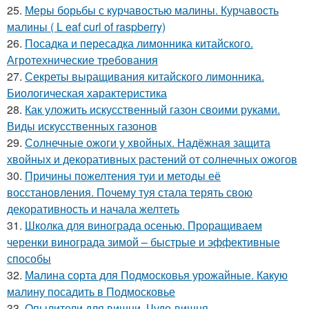
25.
Меры борьбы с курчавостью малины. Курчавость
малины ( L eaf curl of raspberry)
26.
Посадка и пересадка лимонника китайского.
Агротехнические требования
27.
Секреты выращивания китайского лимонника.
Биологическая характеристика
28.
Как уложить искусственный газон своими руками.
Виды искусственных газонов
29.
Солнечные ожоги у хвойных. Надёжная защита
хвойных и декоративных растений от солнечных ожогов
30.
Причины пожелтения туи и методы её
восстановления. Почему туя стала терять свою
декоративность и начала желтеть
31.
Школка для винограда осенью. Проращиваем
черенки винограда зимой – быстрые и эффективные
способы
32.
Малина сорта для Подмосковья урожайные. Какую
малину посадить в Подмосковье
33.
Опылители для вишни. Чудо-вишня