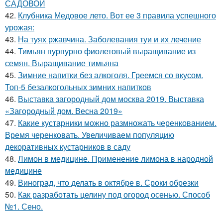
САДОВОЙ
42.
Клубника Медовое лето. Вот ее 3 правила успешного
урожая:
43.
На туях ржавчина. Заболевания туи и их лечение
44.
Тимьян пурпурно фиолетовый выращивание из
семян. Выращивание тимьяна
45.
Зимние напитки без алкоголя. Греемся со вкусом.
Топ-5 безалкогольных зимних напитков
46.
Выставка загородный дом москва 2019. Выставка
«Загородный дом. Весна 2019»
47.
Какие кустарники можно размножать черенкованием.
Время черенковать. Увеличиваем популяцию
декоративных кустарников в саду
48.
Лимон в медицине. Применение лимона в народной
медицине
49.
Виноград, что делать в октябре в. Сроки обрезки
50.
Как разработать целину под огород осенью. Способ
№1. Сено.