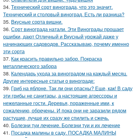
34.
Технический сорт винограда, что это значит.
Технический и столовый виноград. Есть ли разница?
35.
Вкусные сорта вишни.
36.
Сорт винограда натали. Эти Винограды прощает
ошибки, дают Отличный и Вкусный урожай даже у
начинающих садоводов. Рассказываю, почему именно
эти сорта
37.
Как красить правильно забор. Покраска
металлического забора
38.
Календарь ухода за виноградом на каждый месяц.
Другие интересные статьи о винограде:
39.
Гриб на яблоне. Так ли они опасны? Еще, как! В саду
эти грибы не санитары, а настоящие агрессоры и
нежеланные гости. Деревья, пораженные ими, к
сожалению, обречены. И пока они не заразили рядом
растущие, лучше их сразу же спилить и сжечь.
40.
Болезни туи лечение. Болезни туи и их лечение
41.
Посадка малины в саду. ПОСАДКА МАЛИНЫ