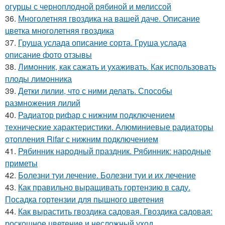
огурцы с черноплодной рябиной и мелиссой
36.
Многолетняя гвоздика на вашей даче. Описание
цветка многолетняя гвоздика
37.
Груша услада описание сорта. Груша услада
описание фото отзывы
38.
Лимонник, как сажать и ухаживать. Как использовать
плоды лимонника
39.
Детки лилии, что с ними делать. Способы
размножения лилий
40.
Радиатор рифар с нижним подключением
технические характеристики. Алюминиевые радиаторы
отопления Rifar с нижним подключением
41.
Рябинник народный праздник. Рябинник: народные
приметы
42.
Болезни туи лечение. Болезни туи и их лечение
43.
Как правильно выращивать гортензию в саду.
Посадка гортензии для пышного цветения
44.
Как вырастить гвоздика садовая. Гвоздика садовая:
роскошное цветение и несложный уход