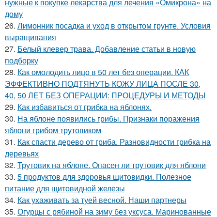
нужные к покупке лекарства для лечения «Омикрона» на
дому
26.
Лимонник посадка и уход в открытом грунте. Условия
выращивания
27.
Белый клевер трава. Добавление статьи в новую
подборку
28.
Как омолодить лицо в 50 лет без операции. КАК
ЭФФЕКТИВНО ПОДТЯНУТЬ КОЖУ ЛИЦА ПОСЛЕ 30,
40, 50 ЛЕТ БЕЗ ОПЕРАЦИИ: ПРОЦЕДУРЫ И МЕТОДЫ
29.
Как избавиться от грибка на яблонях.
30.
На яблоне появились грибы. Признаки поражения
яблони грибом трутовиком
31.
Как спасти дерево от гриба. Разновидности грибка на
деревьях
32.
Трутовик на яблоне. Опасен ли трутовик для яблони
33.
5 продуктов для здоровья щитовидки. Полезное
питание для щитовидной железы
34.
Как ухаживать за туей весной. Наши партнеры
35.
Огурцы с рябиной на зиму без уксуса. Маринованные