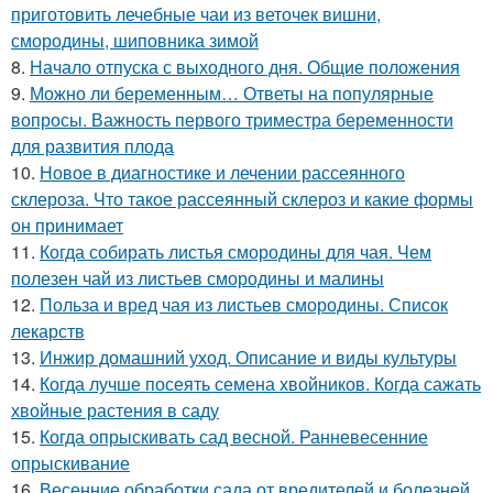
приготовить лечебные чаи из веточек вишни,
смородины, шиповника зимой
8.
Начало отпуска с выходного дня. Общие положения
9.
Можно ли беременным… Ответы на популярные
вопросы. Важность первого триместра беременности
для развития плода
10.
Новое в диагностике и лечении рассеянного
склероза. Что такое рассеянный склероз и какие формы
он принимает
11.
Когда собирать листья смородины для чая. Чем
полезен чай из листьев смородины и малины
12.
Польза и вред чая из листьев смородины. Список
лекарств
13.
Инжир домашний уход. Описание и виды культуры
14.
Когда лучше посеять семена хвойников. Когда сажать
хвойные растения в саду
15.
Когда опрыскивать сад весной. Ранневесенние
опрыскивание
16.
Весенние обработки сада от вредителей и болезней..