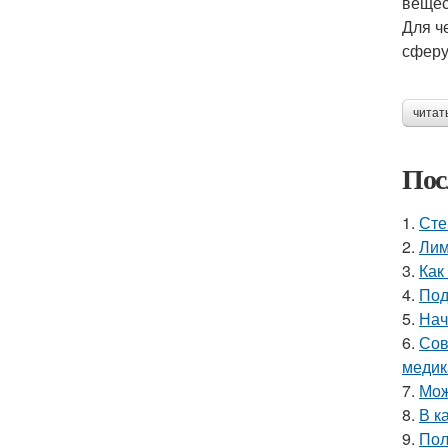
вещес
Для ч
сферу
читат
Пос
1.
Сте
2.
Лим
3.
Как
4.
Под
5.
Нач
6.
Сов
медик
7.
Мож
8.
В к
9.
Пол