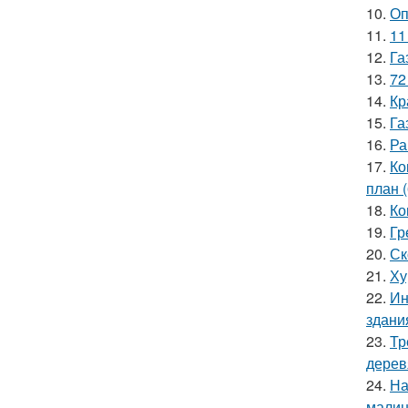
10.
Оп
11.
11
12.
Га
13.
72
14.
Кр
15.
Га
16.
Ра
17.
Ко
план 
18.
Ко
19.
Гр
20.
Ск
21.
Ху
22.
Ин
здани
23.
Тр
дерев
24.
На
мали