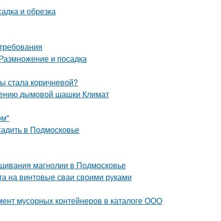
адка и обрезка
 требования
 Размножение и посадка
мы стала коричневой?
нению дымовой шашки Климат
ом"
садить в Подмосковье
щивания магнолии в Подмосковье
а на винтовые сваи своими руками
мент мусорных контейнеров в каталоге ООО