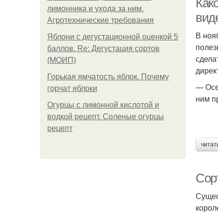
Как
лимонника и ухода за ним.
виде
Агротехнические требования
В ноя
Яблони с дегустационной оценкой 5
полез
баллов. Re: Дегустация сортов
сдела
(МОИП)
дирек
Горькая ямчатость яблок. Почему
— Осе
горчат яблоки
ним п
Огурцы с лимонной кислотой и
водкой рецепт. Соленые огурцы
рецепт
читат
Сор
Сущес
корол