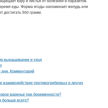
щищает кору и листья от болезней и паразитов.
о время еды. Форма ягоды напоминает желудь или
т достигать 500 грамм.
ник выращивание и уход
л
 дни. Комментарий
е взаимодействие противогрибковых и других
овое варенье при беременности?
ия больше всего?