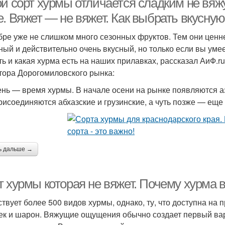
ой сорт хурмы отличается сладким не вя
. Вяжет — не вяжет. Как выбрать вкусну
бре уже не слишком много сезонных фруктов. Тем они ценн
ный и действительно очень вкусный, но только если вы умее
ть и какая хурма есть на наших прилавках, рассказал АиФ.r
тора Дорогомиловского рынка:
нь — время хурмы. В начале осени на рынке появляются аз
рисоединяются абхазские и грузинские, а чуть позже — еще 
ь дальше →
т хурмы которая не вяжет. Почему хурма 
твует более 500 видов хурмы, однако, ту, что доступна на 
ек и шарон. Вяжущие ощущения обычно создает первый вари