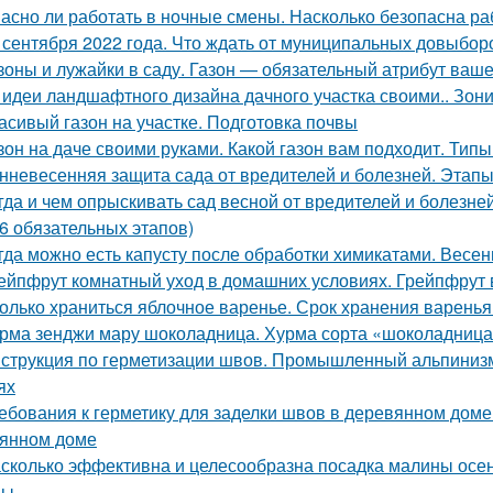
асно ли работать в ночные смены. Насколько безопасна ра
 сентября 2022 года. Что ждать от муниципальных довыборо
зоны и лужайки в саду. Газон — обязательный атрибут ваше
 идеи ландшафтного дизайна дачного участка своими.. Зон
асивый газон на участке. Подготовка почвы
зон на даче своими руками. Какой газон вам подходит. Типы
нневесенняя защита сада от вредителей и болезней. Этапы
гда и чем опрыскивать сад весной от вредителей и болез
(6 обязательных этапов)
гда можно есть капусту после обработки химикатами. Весенн
ейпфрут комнатный уход в домашних условиях. Грейпфрут 
олько храниться яблочное варенье. Срок хранения варенья
рма зенджи мару шоколадница. Хурма сорта «шоколадница
струкция по герметизации швов. Промышленный альпинизм
ях
ебования к герметику для заделки швов в деревянном доме
янном доме
сколько эффективна и целесообразна посадка малины осе
ны