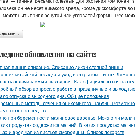
тва — тинина. Весьма полезный для растения компонент за
еловека он не несет никакого вреда, кроме дискомфорта в
, может быть приплюснутой или угловатой формы. Вес може
ь дальше →
ледние обновления на сайте:
пная вишня описание. Описание дикой степной вишни
онник китайский посадка и уход в открытом грунте. Лимон
 взять оплачиваемый выходной.. Как официально взять отгу
робный обзор вопроса о работе в праздничные и выходные
ало отпуска с выходного дня. Общие положения
ременные методы лечения онихомикоза. Таблиц. Возможно
аментозных средств
но при беременности малиновое варенье. Можно ли малин
аких продуктах содержится магний. В каких продуктах магн
ьза и вред чая из листьев смородины. Список лекарств