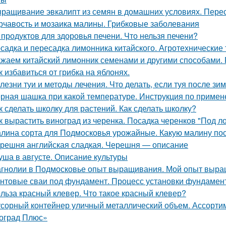
ращивание эвкалипт из семян в домашних условиях. Перес
рчавость и мозаика малины. Грибковые заболевания
 продуктов для здоровья печени. Что нельзя печени?
садка и пересадка лимонника китайского. Агротехнические
жаем китайский лимонник семенами и другими способами.
к избавиться от грибка на яблонях.
лезни туи и методы лечения. Что делать, если туя после зи
рная шашка при какой температуре. Инструкция по приме
к сделать школку для растений. Как сделать школку?
к вырастить виноград из черенка. Посадка черенков "Под л
лина сорта для Подмосковья урожайные. Какую малину по
решня английская сладкая. Черешня — описание
уша в августе. Описание культуры
гнолии в Подмосковье опыт выращивания. Мой опыт выра
нтовые сваи под фундамент. Процесс установки фундамент
льза красный клевер. Что такое красный клевер?
сорный контейнер уличный металлический объем. Ассорти
оград Плюс»