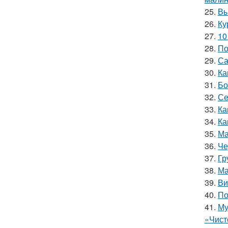
25.
Вы
26.
Ку
27.
10
28.
По
29.
Са
30.
Ка
31.
Бо
32.
Се
33.
Ка
34.
Ка
35.
Ма
36.
Че
37.
Гр
38.
Ма
39.
Ви
40.
По
41.
Му
«Чист