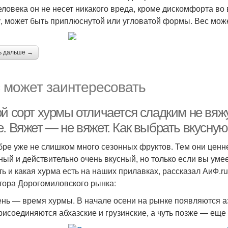
еловека он не несет никакого вреда, кроме дискомфорта в
, может быть приплюснутой или угловатой формы. Вес може
ь дальше →
 может заинтересовать
ой сорт хурмы отличается сладким не вя
. Вяжет — не вяжет. Как выбрать вкусну
бре уже не слишком много сезонных фруктов. Тем они ценн
ный и действительно очень вкусный, но только если вы умее
ть и какая хурма есть на наших прилавках, рассказал АиФ.r
тора Дорогомиловского рынка:
нь — время хурмы. В начале осени на рынке появляются аз
рисоединяются абхазские и грузинские, а чуть позже — еще 