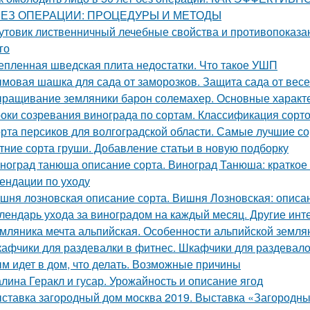
БЕЗ ОПЕРАЦИИ: ПРОЦЕДУРЫ И МЕТОДЫ
утовик лиственничный лечебные свойства и противопоказан
го
епленная шведская плита недостатки. Что такое УШП
мовая шашка для сада от заморозков. Защита сада от вес
ращивание земляники барон солемахер. Основные характ
оки созревания винограда по сортам. Классификация сорт
рта персиков для волгоградской области. Самые лучшие со
тние сорта груши. Добавление статьи в новую подборку
ноград танюша описание сорта. Виноград Танюша: краткое 
ендации по уходу
шня лозновская описание сорта. Вишня Лозновская: описа
лендарь ухода за виноградом на каждый месяц. Другие инт
мляника мечта альпийская. Особенности альпийской земля
афчики для раздевалки в фитнес. Шкафчики для раздевалок
м идет в дом, что делать. Возможные причины
лина Геракл и гусар. Урожайность и описание ягод
ставка загородный дом москва 2019. Выставка «Загородны