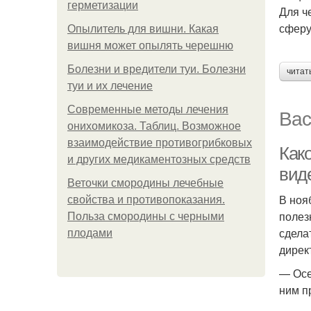
герметизации
Для ч
сферу
Опылитель для вишни. Какая
вишня может опылять черешню
Болезни и вредители туи. Болезни
читат
туи и их лечение
Современные методы лечения
Вас
онихомикоза. Таблиц. Возможное
взаимодействие противогрибковых
Как
и других медикаментозных средств
виде
Веточки смородины лечебные
В ноя
свойства и противопоказания.
полез
Польза смородины с черными
сдела
плодами
дирек
— Осе
ним п