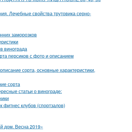
ия. Лечебные свойства трутовика серно-
енних заморозков
еристики
ов винограда
рта персиков с фото и описанием
описание сорта, основные характеристики,
ние сорта
ересные статьи о винограде:
ники
 фитнес клубов (спортзалов)
й дом. Весна 2019»