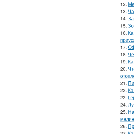
12.
Ме
13.
Ча
14.
За
15.
Зо
16.
Ка
приус
17.
Оф
18.
Че
19.
Ка
20.
Чт
отопл
21.
Пи
22.
Ка
23.
Ге
24.
Лу
25.
На
мали
26.
Пр
27.
Ка