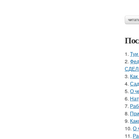
читат
Пос
1.
Туи
2.
Фед
СДЕЛ
3.
Как
4.
Сад
5.
О ч
6.
Нат
7.
Раб
8.
При
9.
Как
10.
О 
11.
Ра