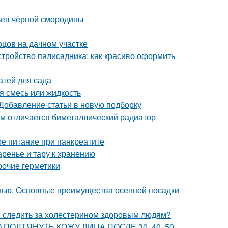
тьев чёрной смородины
рцов на дачном участке
стройство палисадника: как красиво оформить
атей для сада
я смесь или жидкость
 Добавление статьи в новую подборку
м отличается биметаллический радиатор
е питание при панкреатите
аренье и тару к хранению
рочие герметики
нью. Основные преимущества осенней посадки
и следить за холестерином здоровым людям?
ВНО ПОДТЯНУТЬ КОЖУ ЛИЦА ПОСЛЕ 30, 40, 50