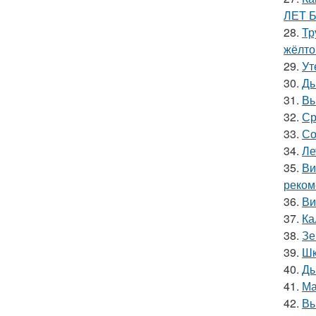
ЛЕТ 
28.
Тр
жёлто
29.
Ут
30.
Ды
31.
Вы
32.
Ср
33.
Со
34.
Ле
35.
Ви
реком
36.
Ви
37.
Ка
38.
Зе
39.
Шк
40.
Ды
41.
Ма
42.
Вы