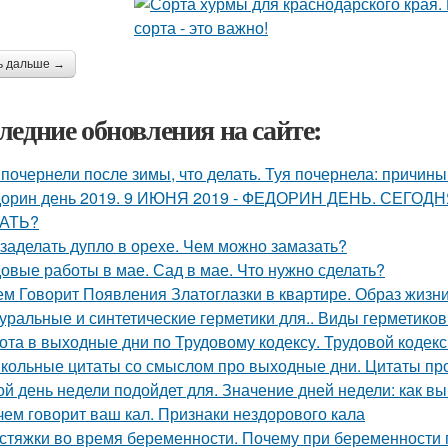
ь дальше →
ледние обновления на сайте:
 почернели после зимы, что делать. Туя почернела: причин
орин день 2019. 9 ИЮНЯ 2019 - ФЕДОРИН ДЕНЬ. СЕГ
АТЬ?
 заделать дупло в орехе. Чем можно замазать?
овые работы в мае. Сад в мае. Что нужно сделать?
ем Говорит Появления Златоглазки в квартире. Образ жизни
уральные и синтетические герметики для.. Виды герметиков
ота в выходные дни по Трудовому кодексу. Трудовой кодек
кольные цитаты со смыслом про выходные дни. Цитаты пр
ой день недели подойдет для. Значение дней недели: как в
чем говорит ваш кал. Признаки нездорового кала
стяжки во время беременности. Почему при беременности