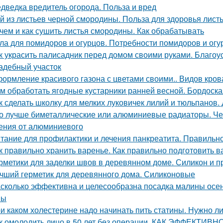
дведка вредитель огорода. Польза и вред
й из листьев черной смородины. Польза для здоровья лис
чем и как сушить листья смородины. Как обрабатывать
ла для помидоров и огурцов. Потребности помидоров и огу
к украсить палисадник перед домом своими руками. Благоу
адебный участок
ормление красивого газона с цветами своими.. Видов кров
м обработать ягодные кустарники ранней весной. Бордоска
к сделать школку для мелких луковичек лилий и тюльпанов.
о лучше биметаллические или алюминиевые радиаторы. Че
ения от алюминиевого
тание для профилактики и лечения панкреатита. Правильно
к правильно хранить варенье. Как правильно подготовить в
рметики для заделки швов в деревянном доме. Силикон и п
чший герметик для деревянного дома. Силиконовые
сколько эффективна и целесообразна посадка малины осе
ны
и каком холестерине надо начинать пить статины. Нужно л
к омолодить лицо в 50 лет без операции. КАК ЭФФЕКТИ