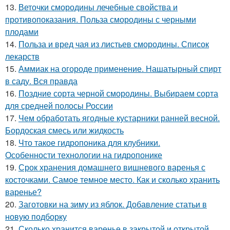
13.
Веточки смородины лечебные свойства и
противопоказания. Польза смородины с черными
плодами
14.
Польза и вред чая из листьев смородины. Список
лекарств
15.
Аммиак на огороде применение. Нашатырный спирт
в саду. Вся правда
16.
Поздние сорта черной смородины. Выбираем сорта
для средней полосы России
17.
Чем обработать ягодные кустарники ранней весной.
Бордоская смесь или жидкость
18.
Что такое гидропоника для клубники.
Особенности технологии на гидропонике
19.
Срок хранения домашнего вишневого варенья с
косточками. Самое темное место. Как и сколько хранить
варенье?
20.
Заготовки на зиму из яблок. Добавление статьи в
новую подборку
21.
Сколько хранится варенье в закрытой и открытой