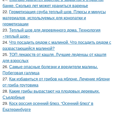
банке. Сколько лет может храниться варенье
22.
Герметизация сруба теплый шов. Плюсы и минусы
материалов, используемых для конопатки и
герметизации
23.
Теплый шов для деревянного дома. Технология
«теплый шов»
24.
Что посадить рядом с малиной. Что посадить рядом с
разрастающейся малиной?
25.
ТОП лекарств от кашля. Лучшие леденцы от кашля
для взрослых
26.
Самые опасные болезни и вредители малины.
Побеговая галлица
27.
Как избавиться от грибов на яблоне. Лечение яблони
от гриба-трутовика
28.
Какие грибы вырастают на плодовых деревьях.
Съедобные
29.
Коск россия осенний блюз. “Осенний блюз” в
Екатеринбурге