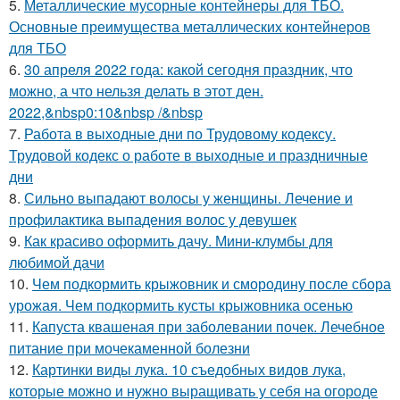
5.
Металлические мусорные контейнеры для ТБО.
Основные преимущества металлических контейнеров
для ТБО
6.
30 апреля 2022 года: какой сегодня праздник, что
можно, а что нельзя делать в этот ден.
2022,&nbsp0:10&nbsp /&nbsp
7.
Работа в выходные дни по Трудовому кодексу.
Трудовой кодекс о работе в выходные и праздничные
дни
8.
Сильно выпадают волосы у женщины. Лечение и
профилактика выпадения волос у девушек
9.
Как красиво оформить дачу. Мини-клумбы для
любимой дачи
10.
Чем подкормить крыжовник и смородину после сбора
урожая. Чем подкормить кусты крыжовника осенью
11.
Капуста квашеная при заболевании почек. Лечебное
питание при мочекаменной болезни
12.
Картинки виды лука. 10 съедобных видов лука,
которые можно и нужно выращивать у себя на огороде