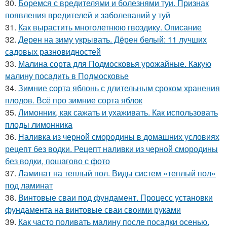
30.
Боремся с вредителями и болезнями туи. Признак
появления вредителей и заболеваний у туй
31.
Как вырастить многолетнюю гвоздику. Описание
32.
Дерен на зиму укрывать. Дёрен белый: 11 лучших
садовых разновидностей
33.
Малина сорта для Подмосковья урожайные. Какую
малину посадить в Подмосковье
34.
Зимние сорта яблонь с длительным сроком хранения
плодов. Всё про зимние сорта яблок
35.
Лимонник, как сажать и ухаживать. Как использовать
плоды лимонника
36.
Наливка из черной смородины в домашних условиях
рецепт без водки. Рецепт наливки из черной смородины
без водки, пошагово с фото
37.
Ламинат на теплый пол. Виды систем «теплый пол»
под ламинат
38.
Винтовые сваи под фундамент. Процесс установки
фундамента на винтовые сваи своими руками
39.
Как часто поливать малину после посадки осенью.