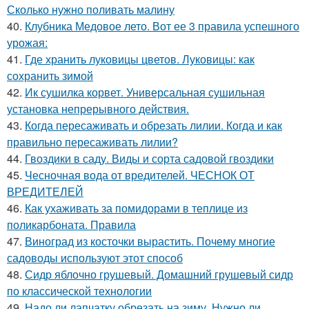
Сколько нужно поливать малину
40.
Клубника Медовое лето. Вот ее 3 правила успешного
урожая:
41.
Где хранить луковицы цветов. Луковицы: как
сохранить зимой
42.
Ик сушилка корвет. Универсальная сушильная
установка непрерывного действия.
43.
Когда пересаживать и обрезать лилии. Когда и как
правильно пересаживать лилии?
44.
Гвоздики в саду. Виды и сорта садовой гвоздики
45.
Чесночная вода от вредителей. ЧЕСНОК ОТ
ВРЕДИТЕЛЕЙ
46.
Как ухаживать за помидорами в теплице из
поликарбоната. Правила
47.
Виноград из косточки вырастить. Почему многие
садоводы используют этот способ
48.
Сидр яблочно грушевый. Домашний грушевый сидр
по классической технологии
49.
Надо ли лапчатку обрезать на зиму. Нужно ли