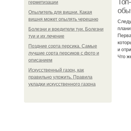
Топ-
герметизации
обы
Опылитель для вишни. Какая
вишня может опылять черешню
Следу
плани
Болезни и вредители туи. Болезни
Перва
туи и их лечение
котор
Поздние сорта персика. Самые
и отр
лучшие сорта персиков с фото и
Что ж
описанием
Искусственный газон, как
правильно уложить. Правила
укладки искусственного газона