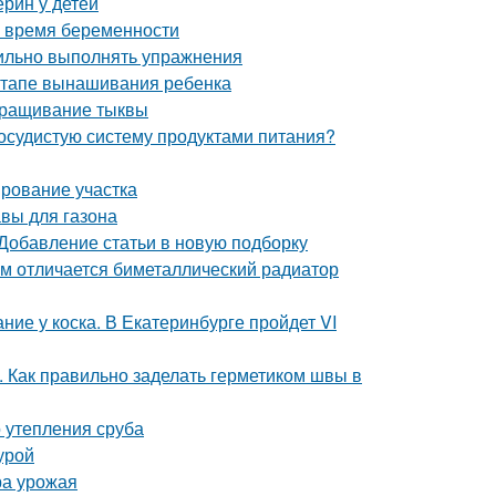
ерин у детей
о время беременности
вильно выполнять упражнения
 этапе вынашивания ребенка
ыращивание тыквы
сосудистую систему продуктами питания?
ирование участка
авы для газона
 Добавление статьи в новую подборку
м отличается биметаллический радиатор
ие у коска. В Екатеринбурге пройдет VI
. Как правильно заделать герметиком швы в
 утепления сруба
урой
ра урожая