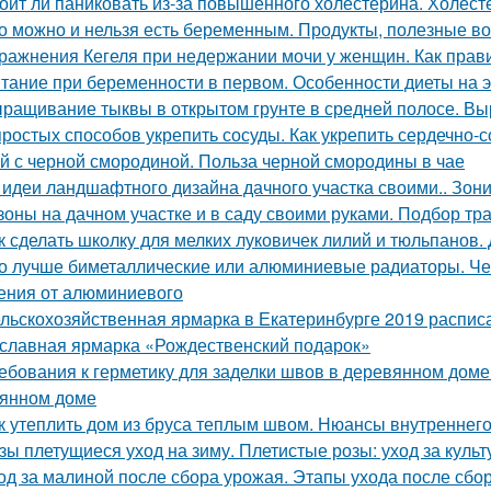
оит ли паниковать из-за повышенного холестерина. Холест
о можно и нельзя есть беременным. Продукты, полезные в
ражнения Кегеля при недержании мочи у женщин. Как пра
тание при беременности в первом. Особенности диеты на
ращивание тыквы в открытом грунте в средней полосе. В
простых способов укрепить сосуды. Как укрепить сердечно-
й с черной смородиной. Польза черной смородины в чае
 идеи ландшафтного дизайна дачного участка своими.. Зон
зоны на дачном участке и в саду своими руками. Подбор тр
к сделать школку для мелких луковичек лилий и тюльпанов.
о лучше биметаллические или алюминиевые радиаторы. Че
ения от алюминиевого
льскохозяйственная ярмарка в Екатеринбурге 2019 расписан
славная ярмарка «Рождественский подарок»
ебования к герметику для заделки швов в деревянном доме
янном доме
к утеплить дом из бруса теплым швом. Нюансы внутреннего
зы плетущиеся уход на зиму. Плетистые розы: уход за культ
од за малиной после сбора урожая. Этапы ухода после сбо