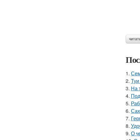
читат
Пос
1.
Сем
2.
Туи
3.
На 
4.
Под
5.
Раб
6.
Сах
7.
Гер
8.
Удо
9.
О ч