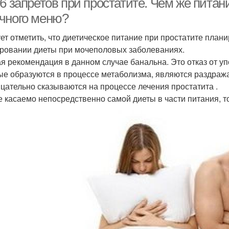
6 запретов при простатите. Чем же питан
чного меню?
ет отметить, что диетическое питание при простатите плани
ровании диеты при мочеполовых заболеваниях.
я рекомендация в данном случае банальна. Это отказ от упо
ые образуются в процессе метаболизма, являются раздра
ицательно сказываются на процессе лечения простатита .
е касаемо непосредственно самой диеты в части питания, 