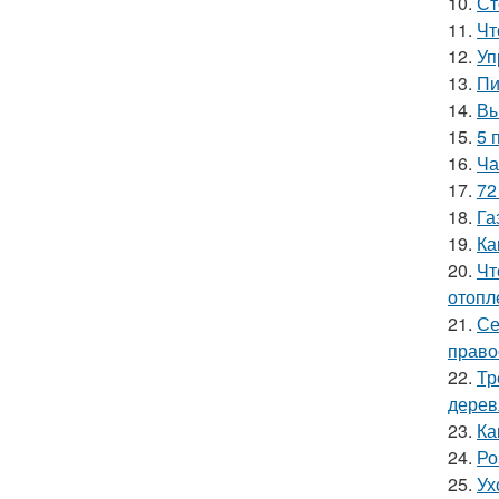
10.
Ст
11.
Чт
12.
Уп
13.
Пи
14.
Вы
15.
5 
16.
Ча
17.
72
18.
Га
19.
Ка
20.
Чт
отопл
21.
Се
право
22.
Тр
дерев
23.
Ка
24.
Ро
25.
Ух