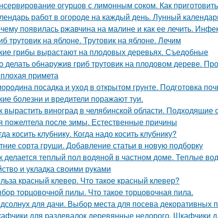
нсервирование огурцов с лимонным соком. Как приготовить
лендарь работ в огороде на каждый день. Лунный календарь
чему появилась ржавчина на малине и как ее лечить. Инф
иб трутовик на яблоне. Трутовик на яблоне. Лечим
кие грибы вырастают на плодовых деревьях. Съедобные
о делать обнаружив гриб трутовик на плодовом дереве. Пр
 плохая примета
ородина посадка и уход в открытом грунте. Подготовка по
кие болезни и вредители поражают туи.
к вырастить виноград в челябинской области. Подходящие 
я пожелтела после зимы. Естественные причины
гда косить клубнику. Когда надо косить клубнику?
тние сорта груши. Добавление статьи в новую подборку
к делается теплый пол водяной в частном доме. Теплые во
йство и укладка своими руками
льза красный клевер. Что такое красный клевер?
бор торцовочной пилы. Что такое торцовочная пила.
дсолнух для дачи. Выбор места для посева декоративных 
афчики для раздевалок деревянные недорого. Шкафчики д