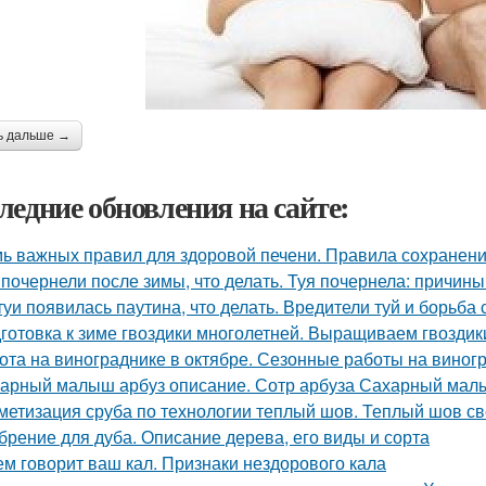
ь дальше →
ледние обновления на сайте:
ь важных правил для здоровой печени. Правила сохранени
 почернели после зимы, что делать. Туя почернела: причин
туи появилась паутина, что делать. Вредители туй и борьба 
готовка к зиме гвоздики многолетней. Выращиваем гвоздик
ота на винограднике в октябре. Сезонные работы на виногр
арный малыш арбуз описание. Сотр арбуза Сахарный ма
метизация сруба по технологии теплый шов. Теплый шов св
брение для дуба. Описание дерева, его виды и сорта
ем говорит ваш кал. Признаки нездорового кала