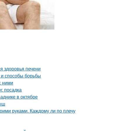
я здоровья печени
ы и способы борьбы
с ними
и: посадка
аднике в октябре
лыш
оими руками. Каждому ли по плечу