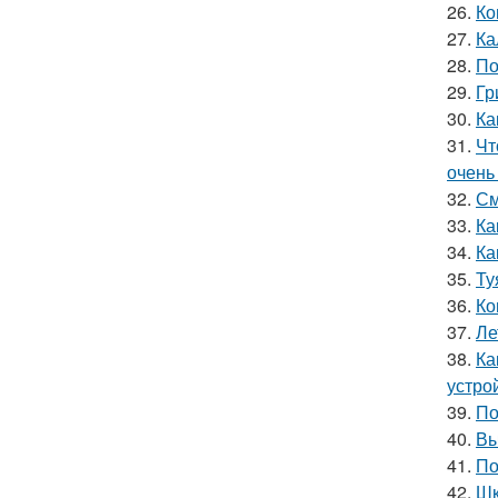
26.
Ко
27.
Ка
28.
По
29.
Гр
30.
Ка
31.
Чт
очень
32.
См
33.
Ка
34.
Ка
35.
Ту
36.
Ко
37.
Ле
38.
Ка
устро
39.
По
40.
Вы
41.
По
42.
Шк