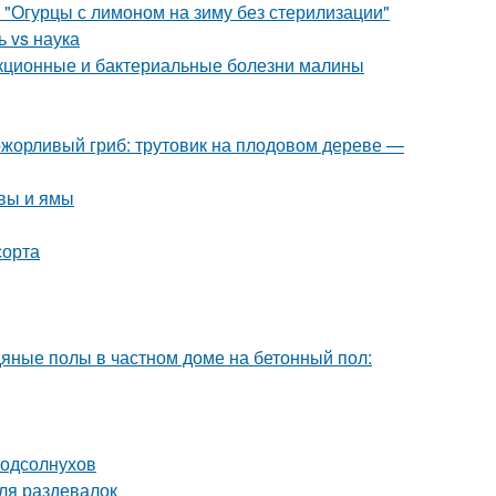
 "Огурцы с лимоном на зиму без стерилизации"
 vs наука
екционные и бактериальные болезни малины
ожорливый гриб: трутовик на плодовом дереве —
чвы и ямы
сорта
дяные полы в частном доме на бетонный пол:
подсолнухов
ля раздевалок