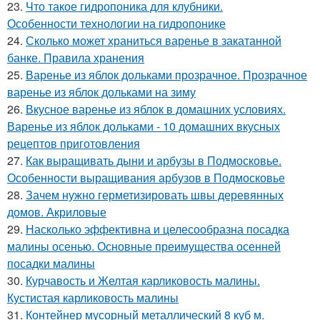
23.
Что такое гидропоника для клубники.
Особенности технологии на гидропонике
24.
Сколько может храниться варенье в закатанной
банке. Правила хранения
25.
Варенье из яблок дольками прозрачное. Прозрачное
варенье из яблок дольками на зиму
26.
Вкусное варенье из яблок в домашних условиях.
Варенье из яблок дольками - 10 домашних вкусных
рецептов приготовления
27.
Как выращивать дыни и арбузы в Подмосковье.
Особенности выращивания арбузов в Подмосковье
28.
Зачем нужно герметизировать швы деревянных
домов. Акриловые
29.
Насколько эффективна и целесообразна посадка
малины осенью. Основные преимущества осенней
посадки малины
30.
Курчавость и Желтая карликовость малины.
Кустистая карликовость малины
31.
Контейнер мусорный металлический 8 куб м.