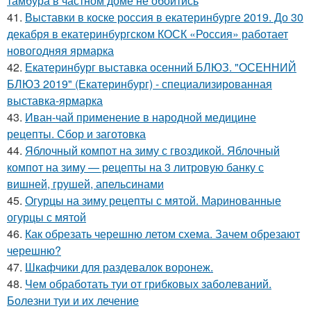
тамбура в частном доме не обойтись
41.
Выставки в коске россия в екатеринбурге 2019. До 30
декабря в екатеринбургском КОСК «Россия» работает
новогодняя ярмарка
42.
Екатеринбург выставка осенний БЛЮЗ. "ОСЕННИЙ
БЛЮЗ 2019" (Екатеринбург) - специализированная
выставка-ярмарка
43.
Иван-чай применение в народной медицине
рецепты. Сбор и заготовка
44.
Яблочный компот на зиму с гвоздикой. Яблочный
компот на зиму — рецепты на 3 литровую банку с
вишней, грушей, апельсинами
45.
Огурцы на зиму рецепты с мятой. Маринованные
огурцы с мятой
46.
Как обрезать черешню летом схема. Зачем обрезают
черешню?
47.
Шкафчики для раздевалок воронеж.
48.
Чем обработать туи от грибковых заболеваний.
Болезни туи и их лечение