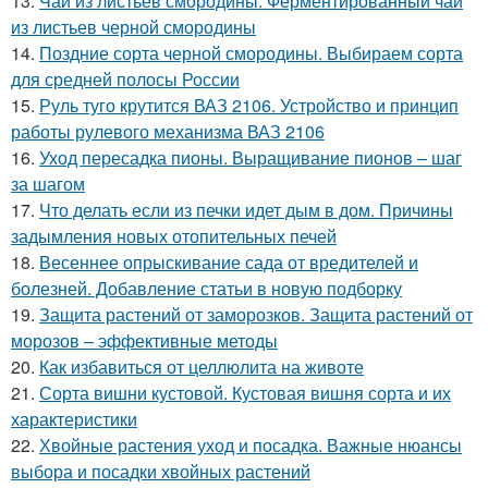
13.
Чай из листьев смородины. Ферментированный чай
из листьев черной смородины
14.
Поздние сорта черной смородины. Выбираем сорта
для средней полосы России
15.
Руль туго крутится ВАЗ 2106. Устройство и принцип
работы рулевого механизма ВАЗ 2106
16.
Уход пересадка пионы. Выращивание пионов – шаг
за шагом
17.
Что делать если из печки идет дым в дом. Причины
задымления новых отопительных печей
18.
Весеннее опрыскивание сада от вредителей и
болезней. Добавление статьи в новую подборку
19.
Защита растений от заморозков. Защита растений от
морозов – эффективные методы
20.
Как избавиться от целлюлита на животе
21.
Сорта вишни кустовой. Кустовая вишня сорта и их
характеристики
22.
Хвойные растения уход и посадка. Важные нюансы
выбора и посадки хвойных растений