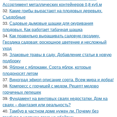
Ассортимент металлических контейнеров 0,8 куб.м
32.
Какие грибы вырастают на плодовых деревьях.
Съедобные
33.
Садовые дымовые шашки для окуривания
плодовых. Как работает табачная шашка
34.
Как правильно выращивать садовую гвоздику.
Гвоздика садовая: роскошное цветение и несложный
уход
35.
Злаковые травы в саду. Добавление статьи в новую
подборку
36.
Яблони с яблоками. Сорта яблок, которые
плодоносят летом
37.
Виноград эфиоп описание сорта. Всем мира и добра!
38.
Компресс с горчицей с медом. Рецепт медово
горчичных лепешек
39.
Фундамент на винтовых сваях недостатки. Дом на
сваях – фантазия или реальность?
40.
Тамбур в частном доме нужен ли. Почему без