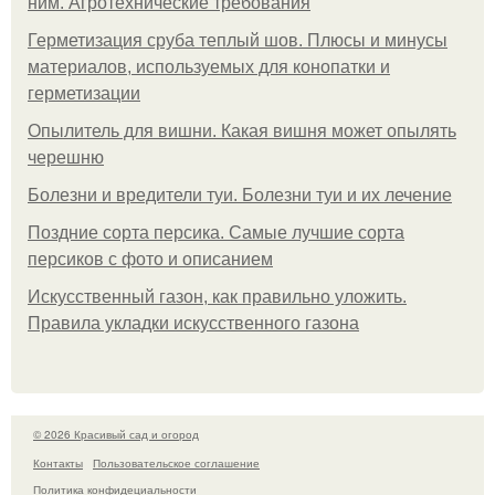
ним. Агротехнические требования
Герметизация сруба теплый шов. Плюсы и минусы
материалов, используемых для конопатки и
герметизации
Опылитель для вишни. Какая вишня может опылять
черешню
Болезни и вредители туи. Болезни туи и их лечение
Поздние сорта персика. Самые лучшие сорта
персиков с фото и описанием
Искусственный газон, как правильно уложить.
Правила укладки искусственного газона
© 2026 Красивый сад и огород
Контакты
Пользовательское соглашение
Политика конфидециальности