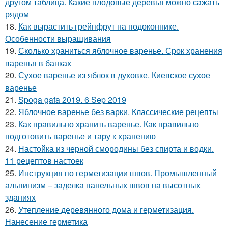
другом таблица. Какие плодовые деревья можно сажать
рядом
18.
Как вырастить грейпфрут на подоконнике.
Особенности выращивания
19.
Сколько храниться яблочное варенье. Срок хранения
варенья в банках
20.
Сухое варенье из яблок в духовке. Киевское сухое
варенье
21.
Spoga gafa 2019. 6 Sep 2019
22.
Яблочное варенье без варки. Классические рецепты
23.
Как правильно хранить варенье. Как правильно
подготовить варенье и тару к хранению
24.
Настойка из черной смородины без спирта и водки.
11 рецептов настоек
25.
Инструкция по герметизации швов. Промышленный
альпинизм – заделка панельных швов на высотных
зданиях
26.
Утепление деревянного дома и герметизация.
Нанесение герметика