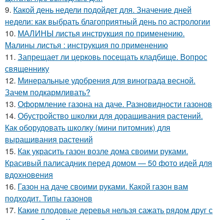
9.
Какой день недели подойдет для. Значение дней
недели: как выбрать благоприятный день по астрологии
10.
МАЛИНЫ листья инструкция по применению.
Малины листья : инструкция по применению
11.
Запрещает ли церковь посещать кладбище. Вопрос
священнику
12.
Минеральные удобрения для винограда весной.
Зачем подкармливать?
13.
Оформление газона на даче. Разновидности газонов
14.
Обустройство школки для доращивания растений.
Как оборудовать школку (мини питомник) для
выращивания растений
15.
Как украсить газон возле дома своими руками.
Красивый палисадник перед домом — 50 фото идей для
вдохновения
16.
Газон на даче своими руками. Какой газон вам
подходит. Типы газонов
17.
Какие плодовые деревья нельзя сажать рядом друг с