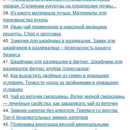
урожая. О влиянии кукурузы на плодородие почвы...
38.
Из какого материала лучше. Материалы для
производства кухонь
39.
Иван-чай применение в народной медицине
рецепты. Сбор и заготовка
40.
Замочек для шкафчика в раздевалке. Замки для
шкафчиков в раздевалках – безопасность вашего
бизнеса
41.
Шкафчики для раздевалки в фитнес. Шкафчики для
раздевалок фитнес клубов (спортзалов)
42.
Как вырастить хвойные из семян в домашних
условиях. Тонкости ухода за хвойниками в домашних
условиях
43.
Чай из веточек смородины. Ветки черной смородины
— лечебные свойства, как заваривать чай из веточек
44.
Зимние напитки без алкоголя. Греемся со вкусом.
Топ-5 безалкогольных зимних напитков
45.
Подкормка винограда весной минеральными