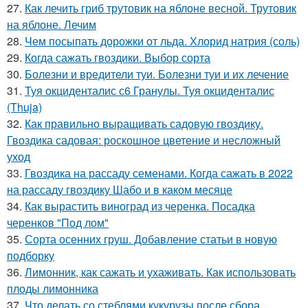
27.
Как лечить гриб трутовик на яблоне весной. Трутовик
на яблоне. Лечим
28.
Чем посыпать дорожки от льда. Хлорид натрия (соль)
29.
Когда сажать гвоздики. Выбор сорта
30.
Болезни и вредители туи. Болезни туи и их лечение
31.
Туя окциденталис с6 Гранулы. Туя окциденталис
(Thuja)
32.
Как правильно выращивать садовую гвоздику.
Гвоздика садовая: роскошное цветение и несложный
уход
33.
Гвоздика на рассаду семенами. Когда сажать в 2022
на рассаду гвоздику Шабо и в каком месяце
34.
Как вырастить виноград из черенка. Посадка
черенков "Под лом"
35.
Сорта осенних груш. Добавление статьи в новую
подборку
36.
Лимонник, как сажать и ухаживать. Как использовать
плоды лимонника
37.
Что делать со стеблями кукурузы после сбора