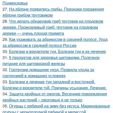
Подмосковье
27.
На яблоне появились грибы. Признаки поражения
яблони грибом трутовиком
28.
Что делать обнаружив гриб трутовик на плодовом
дереве. Прожорливый гриб: трутовик на плодовом
дереве — очень плохая примета
29.
Как ухаживать за абрикосом в средней полосе. Уход
за абрикосом в средней полосе России
30.
Болезни и вредители туи. Болезни туи и их лечение
31.
5 продуктов для здоровья щитовидки. Полезное
питание для щитовидной железы
32.
Гортензии домашние уход. Правила ухода за
гортензией в домашних условиях
33.
Болезни и лечение туи западной и восточной.
Болезни и вредители туй. Причины усыхания. Лечение.
34.
Защита хвойных от ожогов. Весенние повреждения
хвойных растений – ожоговые и не только
35.
Огурцы с рябиной на зиму без уксуса. Маринованные
огурцы с черноплодной рябиной и мелиссой