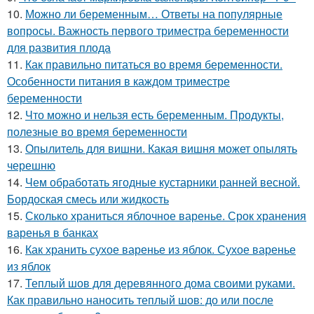
10.
Можно ли беременным… Ответы на популярные
вопросы. Важность первого триместра беременности
для развития плода
11.
Как правильно питаться во время беременности.
Особенности питания в каждом триместре
беременности
12.
Что можно и нельзя есть беременным. Продукты,
полезные во время беременности
13.
Опылитель для вишни. Какая вишня может опылять
черешню
14.
Чем обработать ягодные кустарники ранней весной.
Бордоская смесь или жидкость
15.
Сколько храниться яблочное варенье. Срок хранения
варенья в банках
16.
Как хранить сухое варенье из яблок. Сухое варенье
из яблок
17.
Теплый шов для деревянного дома своими руками.
Как правильно наносить теплый шов: до или после