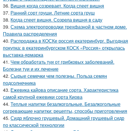
36.
Вишня когда созревает. Когда спеет вишня
37.
Ранний сорт груши. Летние сорта груш
38.
Когда спеет вишня. Созрела вишня в саду
39.
Схема электропроводки трехфазной в частном доме.
Правила распределения
40.
Распродажа в КОСКе россия екатеринбург. Выгодная
покупка: в екатеринбургском КОСК «Россия» открылась
выставка-ярмарка
41.
Чем обработать туи от грибковых заболеваний.
Болезни туи и их лечение
42.
Сырые семечки чем полезны. Польза семян
подсолнечника
43.
Ежевика кайова описание сорта. Характеристика
самой крупной ежевики сорта Киова
44.
Теплые напитки безалкогольные. Безалкогольные
согревающие напитки: рецепты, способы приготовления
45.
Сидр яблочно грушевый. Домашний грушевый сидр
по классической технологии