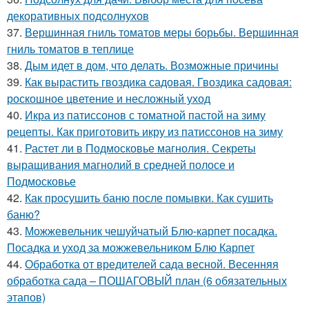
декоративных подсолнухов
37.
Вершинная гниль томатов меры борьбы. Вершинная
гниль томатов в теплице
38.
Дым идет в дом, что делать. Возможные причины
39.
Как вырастить гвоздика садовая. Гвоздика садовая:
роскошное цветение и несложный уход
40.
Икра из патиссонов с томатной пастой на зиму
рецепты. Как приготовить икру из патиссонов на зиму
41.
Растет ли в Подмосковье магнолия. Секреты
выращивания магнолий в средней полосе и
Подмосковье
42.
Как просушить баню после помывки. Как сушить
баню?
43.
Можжевельник чешуйчатый Блю-карпет посадка.
Посадка и уход за можжевельником Блю Карпет
44.
Обработка от вредителей сада весной. Весенняя
обработка сада – ПОШАГОВЫЙ план (6 обязательных
этапов)