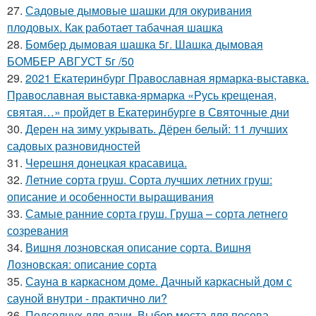
27.
Садовые дымовые шашки для окуривания
плодовых. Как работает табачная шашка
28.
Бомбер дымовая шашка 5г. Шашка дымовая
БОМБЕР АВГУСТ 5г /50
29.
2021 Екатеринбург Православная ярмарка-выставка.
Православная выставка-ярмарка «Русь крещеная,
святая…» пройдет в Екатеринбурге в Святочные дни
30.
Дерен на зиму укрывать. Дёрен белый: 11 лучших
садовых разновидностей
31.
Черешня донецкая красавица.
32.
Летние сорта груш. Сорта лучших летних груш:
описание и особенности выращивания
33.
Самые ранние сорта груш. Груша – сорта летнего
созревания
34.
Вишня лозновская описание сорта. Вишня
Лозновская: описание сорта
35.
Сауна в каркасном доме. Дачный каркасный дом с
сауной внутри - практично ли?
36.
Подсолнух для дачи. Выбор места для посева