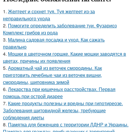
1.
Желтеет и сохнет туя. Туя желтеет из-за
неправильного ухода
2.
Помогите определить заболевание туи. Фузариоз
Комплекс грибов из рода
3.
Малина садовая посадка и уход. Как сажать
правильно
4.
Мошки в цветочном горшке. Какие мошки заводятся в
цветах, причины их появления
5.
Ароматный чай из веточек смородины. Как
приготовить лечебные чаи из веточек вишни,
смородины, шиповника зимой
6.
Лекарства при кишечных расстройствах. Первая
помощь при острой диарее
7.
Какие продукты полезны и вредны при гипотиреозе.
Заболевания щитовидной железы, требующие
соблюдения диеты
8.
Памятка для беженцев с территории ЛДНР и Украины.
Памятка для граждан, прибывающих с территорий