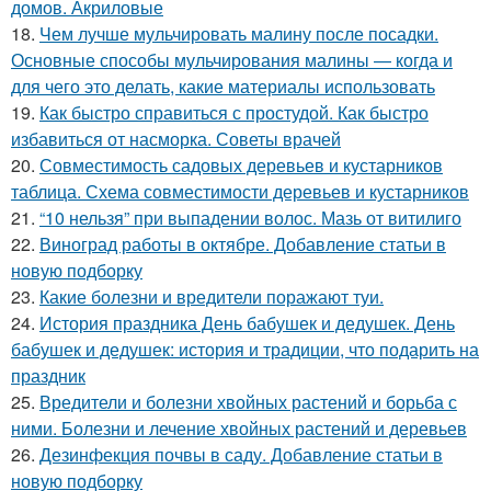
домов. Акриловые
18.
Чем лучше мульчировать малину после посадки.
Основные способы мульчирования малины — когда и
для чего это делать, какие материалы использовать
19.
Как быстро справиться с простудой. Как быстро
избавиться от насморка. Советы врачей
20.
Совместимость садовых деревьев и кустарников
таблица. Схема совместимости деревьев и кустарников
21.
“10 нельзя” при выпадении волос. Мазь от витилиго
22.
Виноград работы в октябре. Добавление статьи в
новую подборку
23.
Какие болезни и вредители поражают туи.
24.
История праздника День бабушек и дедушек. День
бабушек и дедушек: история и традиции, что подарить на
праздник
25.
Вредители и болезни хвойных растений и борьба с
ними. Болезни и лечение хвойных растений и деревьев
26.
Дезинфекция почвы в саду. Добавление статьи в
новую подборку