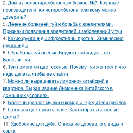
2.
Дом из полистиролбетонных блоков. №7. Крупные
производители полистиролбетона, или кому можно
доверять?
3.
Лечение болезней туй и борьба с вредителями.
Признаки появления вредителей и заболеваний у туи
4.
Какие фунгициды эффективны против.. Химические
фунгициды
5.
Обработка туй осенью Бордосской жидкостью.
Болезни туи
6.
Туи поменяли цвет осенью. Почему туя желтеет и что
надо делать, чтобы ее спасти
7.
Можно ли выращивать лимонник китайский в
квартире. Выращивание Лимонника Китайского в
домашних условиях.
8.
Болезни фиалок мушки и комары. Вредители фиалок
9.
Газоны и цветники на даче. Как выбрать газонные
цветы?
10.
Удобрение для дуба. Описание дерева, его виды и
сорта