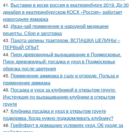
41.
Выставки в коске россия в екатеринбурге 2019. До 30
декабря в екатеринбургском КОСК «Россия» работает
новогодняя ярмарка
42.
Иван-чай применение в народной медицине
рецепты. Сбор и заготовка
43.
Пахота целины трактором. ВСПАШКА ЦЕЛИНЫ –
ПЕРВЫЙ ОПЫТ
44.
Пион древовидный выращивание в Подмосковье.
Пион древовидный: посадка и уход в Подмосковье
обрезка после цветения
45.
Применение аммиака в саду и огороде. Польза и
применение аммиака
46.
Посадка и уход за клубникой в открытом грунте.
Инструкция по выращиванию клубники в открытом
грунте
47.
Клубника посадка и уход в открытом грунте
подкормка. Когда нужно подкармливать клубнику?
48.
Грейпфрут в домашних условиях уход. Об уходе за