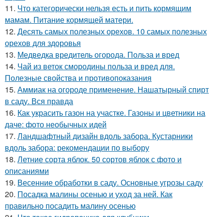
11.
Что категорически нельзя есть и пить кормящим
мамам. Питание кормящей матери.
12.
Десять самых полезных орехов. 10 самых полезных
орехов для здоровья
13.
Медведка вредитель огорода. Польза и вред
14.
Чай из веток смородины польза и вред для.
Полезные свойства и противопоказания
15.
Аммиак на огороде применение. Нашатырный спирт
в саду. Вся правда
16.
Как украсить газон на участке. Газоны и цветники на
даче: фото необычных идей
17.
Ландшафтный дизайн вдоль забора. Кустарники
вдоль забора: рекомендации по выбору
18.
Летние сорта яблок. 50 сортов яблок с фото и
описаниями
19.
Весенние обработки в саду. Основные угрозы саду
20.
Посадка малины осенью и уход за ней. Как
правильно посадить малину осенью