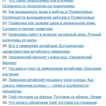
21.
Что такое гидропоника для клубники.
Особенности технологии на гидропонике
22.
Как выращивать дыни и арбузы в Подмосковье.
Особенности выращивания арбузов в Подмосковье
23.
Герметики для заделки швов в деревянном доме.
Силикон и прочие герметики
24.
Календарь работ в огороде на каждый день. Лунный
календарь vs наука
25.
Все о лимоннике китайском. Ботаническая
характеристика китайского лимонника
26.
Хронический бронхит у взрослых. Хронический
бронхит
27.
Посадка и уход за лимонником китайским. Описание
растения
28.
Лимонник китайский посадка и уход осенью. Как
сажать лимонник осенью — сроки и особенности
процедуры
29.
Гриб трутовик на яблоне. Трутовик на яблоне. Лечим
30.
Что делать обнаружив гриб трутовик на плодовом