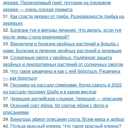
дереве. Прожорливый гриб: трутовик на плодовом
дереве — очень плохая примета
31.
Как спасти дерево от гриба. Разновидности грибка на
деревьях
32.
Болезни туи и методы лечения. Что делать, если туя
после зимы стала коричневой?
33.
Вредители и болезни хвойных растений и борьба с
ними. Болезни и лечение хвойных растений и деревьев
34.
Солнечные ожоги у хвойных. Надёжная защита
хвойных и декоративных растений от солнечных ожогов
35.
Что такое ржавчина и как с ней бороться. Ржавчина
—, как бороться
36.
Гвоздика на рассаду семенами. Когда сажать в 2022
на рассаду гвоздику Шабо и в каком месяце
37.
Черешня английская сладкая. Черешня — описание
38.
Осенний сорт яблок. 50 сортов яблок с фото и
описаниями
39.
Виноград эфиоп описание сорта. Всем мира и добра!
40.
Польза красный клевер. Что такое красный клевер?