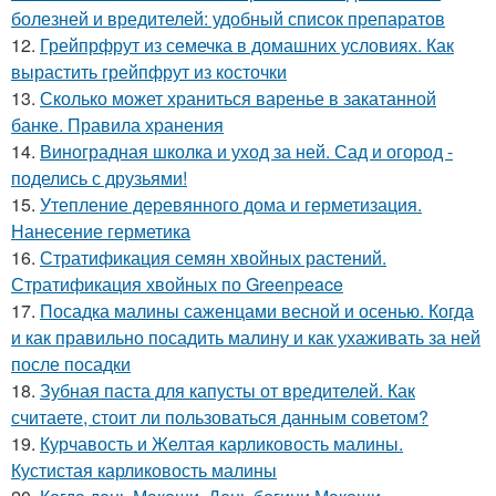
болезней и вредителей: удобный список препаратов
12.
Грейпрфрут из семечка в домашних условиях. Как
вырастить грейпфрут из косточки
13.
Сколько может храниться варенье в закатанной
банке. Правила хранения
14.
Виноградная школка и уход за ней. Сад и огород -
поделись с друзьями!
15.
Утепление деревянного дома и герметизация.
Нанесение герметика
16.
Стратификация семян хвойных растений.
Стратификация хвойных по Greenpeace
17.
Посадка малины саженцами весной и осенью. Когда
и как правильно посадить малину и как ухаживать за ней
после посадки
18.
Зубная паста для капусты от вредителей. Как
считаете, стоит ли пользоваться данным советом?
19.
Курчавость и Желтая карликовость малины.
Кустистая карликовость малины