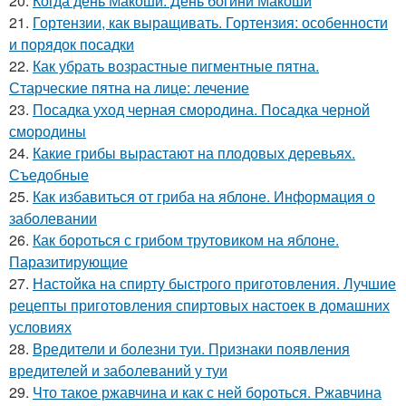
20.
Когда день Макоши. День богини Макоши
21.
Гортензии, как выращивать. Гортензия: особенности
и порядок посадки
22.
Как убрать возрастные пигментные пятна.
Старческие пятна на лице: лечение
23.
Посадка уход черная смородина. Посадка черной
смородины
24.
Какие грибы вырастают на плодовых деревьях.
Съедобные
25.
Как избавиться от гриба на яблоне. Информация о
заболевании
26.
Как бороться с грибом трутовиком на яблоне.
Паразитирующие
27.
Настойка на спирту быстрого приготовления. Лучшие
рецепты приготовления спиртовых настоек в домашних
условиях
28.
Вредители и болезни туи. Признаки появления
вредителей и заболеваний у туи
29.
Что такое ржавчина и как с ней бороться. Ржавчина