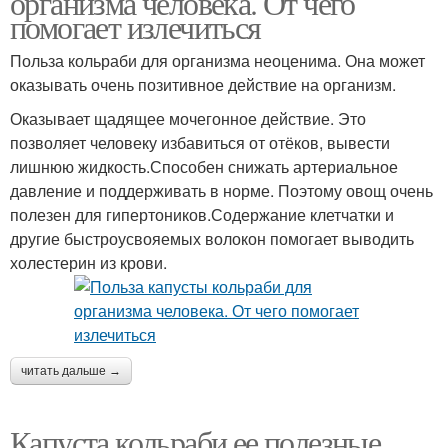
организма человека. От чего
помогает излечиться
Польза кольраби для организма неоценима. Она может
оказывать очень позитивное действие на организм.
Цветная капуста
Спаржевая капуста
Оказывает щадящее мочегонное действие. Это
позволяет человеку избавиться от отёков, вывести
лишнюю жидкость.Способен снижать артериальное
Капусты в
давление и поддерживать в норме. Поэтому овощ очень
Листовая капуста
косметологии
полезен для гипертоников.Содержание клетчатки и
другие быстроусвояемых волокон помогает выводить
холестерин из крови.
читать дальше →
Капуста кольраби ее полезные