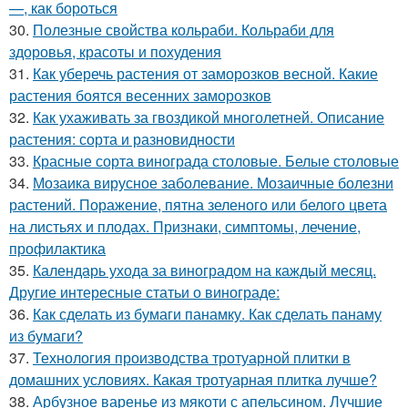
—, как бороться
30.
Полезные свойства кольраби. Кольраби для
здоровья, красоты и похудения
31.
Как уберечь растения от заморозков весной. Какие
растения боятся весенних заморозков
32.
Как ухаживать за гвоздикой многолетней. Описание
растения: сорта и разновидности
33.
Красные сорта винограда столовые. Белые столовые
34.
Мозаика вирусное заболевание. Мозаичные болезни
растений. Поражение, пятна зеленого или белого цвета
на листьях и плодах. Признаки, симптомы, лечение,
профилактика
35.
Календарь ухода за виноградом на каждый месяц.
Другие интересные статьи о винограде:
36.
Как сделать из бумаги панамку. Как сделать панаму
из бумаги?
37.
Технология производства тротуарной плитки в
домашних условиях. Какая тротуарная плитка лучше?
38.
Арбузное варенье из мякоти с апельсином. Лучшие