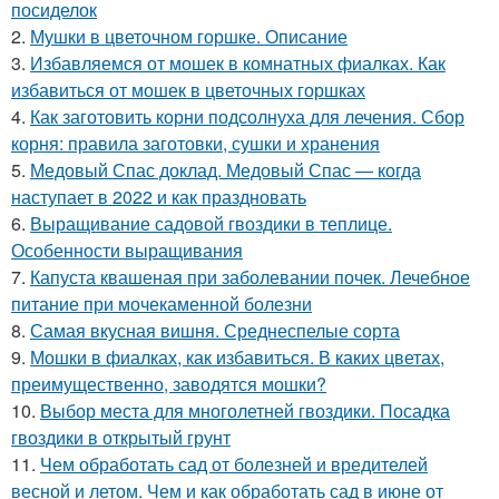
посиделок
2.
Мушки в цветочном горшке. Описание
3.
Избавляемся от мошек в комнатных фиалках. Как
избавиться от мошек в цветочных горшках
4.
Как заготовить корни подсолнуха для лечения. Сбор
корня: правила заготовки, сушки и хранения
5.
Медовый Спас доклад. Медовый Спас — когда
наступает в 2022 и как праздновать
6.
Выращивание садовой гвоздики в теплице.
Особенности выращивания
7.
Капуста квашеная при заболевании почек. Лечебное
питание при мочекаменной болезни
8.
Самая вкусная вишня. Среднеспелые сорта
9.
Мошки в фиалках, как избавиться. В каких цветах,
преимущественно, заводятся мошки?
10.
Выбор места для многолетней гвоздики. Посадка
гвоздики в открытый грунт
11.
Чем обработать сад от болезней и вредителей
весной и летом. Чем и как обработать сад в июне от