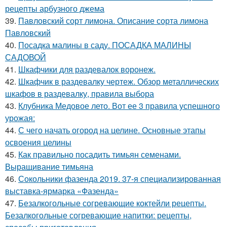
рецепты арбузного джема
39.
Павловский сорт лимона. Описание сорта лимона
Павловский
40.
Посадка малины в саду. ПОСАДКА МАЛИНЫ
САДОВОЙ
41.
Шкафчики для раздевалок воронеж.
42.
Шкафчик в раздевалку чертеж. Обзор металлических
шкафов в раздевалку, правила выбора
43.
Клубника Медовое лето. Вот ее 3 правила успешного
урожая:
44.
С чего начать огород на целине. Основные этапы
освоения целины
45.
Как правильно посадить тимьян семенами.
Выращивание тимьяна
46.
Сокольники фазенда 2019. 37-я специализированная
выставка-ярмарка «Фазенда»
47.
Безалкогольные согревающие коктейли рецепты.
Безалкогольные согревающие напитки: рецепты,