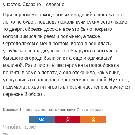
участок. Сказано – сделано.
При первом же обходе новых владений я поняла, что
легко не будет: повсюду лежали кучи сухих веток, какие-
то двери, обрезки досок, и все это было покрыто
колосящимися пыреем и полынью, а также
чертополохом с меня ростом. Когда я решилась
углубиться в эти джунгли, то обнаружила, что часть
бывшего огорода была занята еще и одичавшей
малиной. Ради чистоты эксперимента попробовала
вонзить в землю лопату, а она отскочила, как мячик,
уткнувшись в сплошное переплетение корней. Ну что ж,
подумала я, хватит играть в песочнице, теперь начнется
серьезный оборот.
Категории:
Целина с минимальными потерями
,
Огород на целине
Читайте также