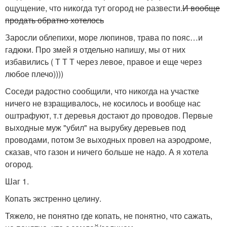
ощущение, что никогда тут огород не развести.
И вообще
продать обратно хотелось
Заросли облепихи, море люпинов, трава по пояс…и
гадюки. Про змей я отдельно напишу, мы от них
избавились ( Т Т Т через левое, правое и еще через
любое плечо))))
Соседи радостно сообщили, что никогда на участке
ничего не взращивалось, не косилось и вообще нас
оштрафуют, т.т деревья достают до проводов. Первые
выходные муж "убил" на вырубку деревьев под
проводами, потом 3е выходных провел на аэродроме,
сказав, что газон и ничего больше не надо. А я хотела
огород.
Шаг 1.
Копать экстренно целину.
Тяжело, не понятно где копать, не понятно, что сажать,