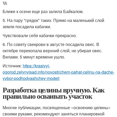
тд.
Ближе к осени еще раз залила Байкалом.
5. На пару "грядок" таких. Прямо на маленький слой
земли посадила кабачки.
Чувствовали себя кабачки прекрасно.
6. По совету свекрови в августе посадила овес. В
октябре перекопала верхний слой, не убирая овес.
Вилами. 5 минут времени ушло.
Источник:
https://krasivyj-
ogorod.zelynyjsad.info/novosti/chem-pahat-celinu-na-dache-
vybor-podhodyashchey-modeli
Разработка целины вручную. Как
правильно осваивать участок
Многие публикации, посвященные «освоению целины»
своими руками, рекомендуют заняться планировкой