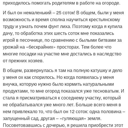
приходилось помогать родителям в работе на огороде.
И был он немаленький – 25 соток! В общем, были у меня
возможность и время сполна научиться крестьянскому
труду и узнать почем фунт лиха. Поэтому когда я купила
дачу, то обработка этих шесть соток мне показались
игрой в песочнице, по сравнению с былыми битвами за
урожай на «бескрайних» просторах. Тем более что
многие посадки на участке мне достались в наследство
от прежних хозяев.
В общем, развернулась я там на полную катушку и дело
у меня ох как спорилось. Но когда появилась у меня
внучка, которую нужно было кормить натуральными
продуктами, то мне огород показался уже тесноватым. И
стала я присматриваться к соседнему участку, который
не обрабатывался уже много лет. Больше всего меня в
нем привлекало то, что был он 12 соток: одна половина –
запущенный сад, другая – «гуляющая» земля.
Посоветовавшись с дочерью, я решила приобрести этот